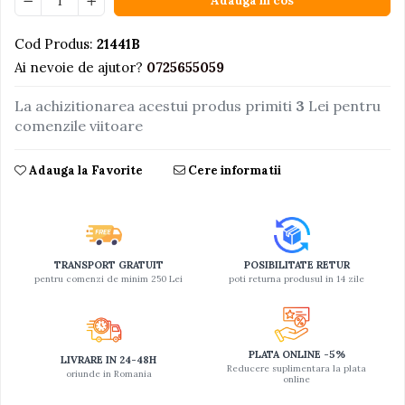
Adauga in cos
Jucarii educative din lemn
Cod Produs:
21441B
Motociclete
Ai nevoie de ajutor?
0725655059
Muzica si instrumente
La achizitionarea acestui produs primiti
3
Lei pentru
Pistoale
comenzile viitoare
Plastilina
Proiectoare
Adauga la Favorite
Cere informatii
Saltelute si centre de activitati
Set Avioane si submarine
Seturi de doctor
TRANSPORT GRATUIT
POSIBILITATE RETUR
Seturi de rufe
pentru comenzi de minim 250 Lei
poti returna produsul in 14 zile
Trenulete
Trenuri cu sine
PLATA ONLINE -5%
LIVRARE IN 24-48H
Vehicule de constructii
Reducere suplimentara la plata
oriunde in Romania
online