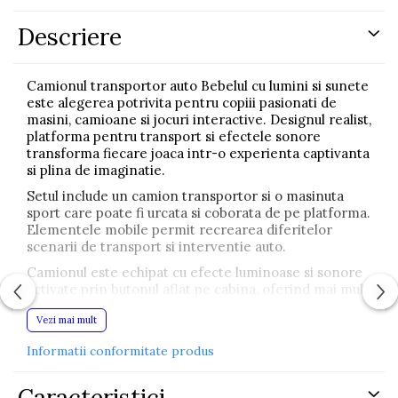
Descriere
Camionul transportor auto Bebelul cu lumini si sunete
este alegerea potrivita pentru copiii pasionati de
masini, camioane si jocuri interactive. Designul realist,
platforma pentru transport si efectele sonore
transforma fiecare joaca intr-o experienta captivanta
si plina de imaginatie.
Setul include un camion transportor si o masinuta
sport care poate fi urcata si coborata de pe platforma.
Elementele mobile permit recrearea diferitelor
scenarii de transport si interventie auto.
Camionul este echipat cu efecte luminoase si sonore
activate prin butonul aflat pe cabina, oferind mai mult
realism si distractie in timpul jocului.
Vezi mai mult
Constructia rezistenta si dimensiunea potrivita
permit utilizarea atat in interior, cat si in exterior.
Informatii conformitate produs
Caracteristici principale:
Caracteristici