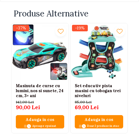
Produse Alternative
-37%
-19%
-
Masinuta de curse cu
Set educativ pista
Se
lumini, nos si sunete, 24
masini cu tobogan trei
el
cm, 3+ ani
niveluri
ve
co
142,00 Lei
85,00 Lei
120
90,00 Lei
69,00 Lei
79
Adauga in cos
Adauga in cos
Aproape epuizat
Doar 2 produse in stoc