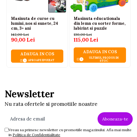
Masinuta de curse cu
Masinuta educationala
lumini, nos si sunete, 24
din lemn cu sorter forme,
cm, 3+ ani
labirint si puzzle
142,00 Lei
130,00 Lei
90,00 Lei
115,00 Lei
ADAUGA IN COS
ADAUGA IN COS
ULTIMUL PRODUS IN
APROAPE EPUIZAT
STOC
Newsletter
Nu rata ofertele si promotiile noastre
Vreau sa primesc newsletter cu promotiile magazinului. Afla mai multe
in
Politica de Confidentialitate