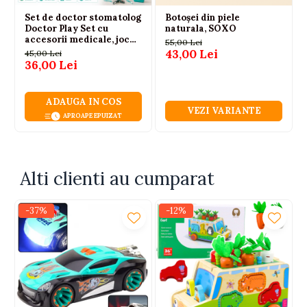
Set de doctor stomatolog
Botoșei din piele
Doctor Play Set cu
Baieti
naturala, SOXO
accesorii medicale, joc
Joaca interactiva in interior si exterior
55,00 Lei
educativ pentru copii 3+
43,00 Lei
45,00 Lei
Cadou pentru copiii pasionati de vehicule si masini
ani
36,00 Lei
ADAUGA IN COS
VEZI VARIANTE
APROAPE EPUIZAT
Alti clienti au cumparat
-37%
-12%