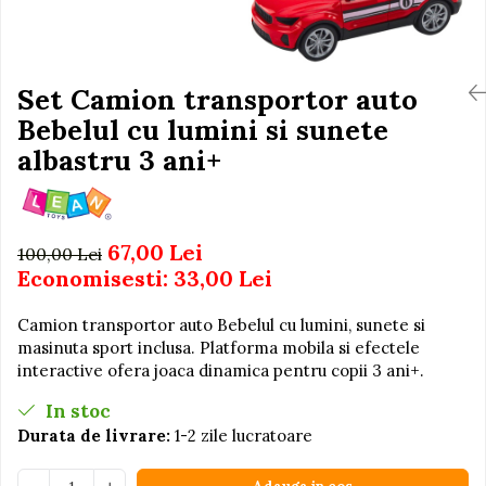
Igiena si Ingrijire Postnatala
Jucarii de baie
Ingrijire cosmetica mamici
Seturi de frumusete
Perioada Alaptarii
Perioada Sarcinii
Set Camion transportor auto
Caluti balansoar
Pompe de san
Bebelul cu lumini si sunete
Interactive, educative si
Sisteme De Purtare
muzicale
albastru 3 ani+
Figurine
Ateliere si unelte
67,00 Lei
Blocuri de constructie
100,00 Lei
Economisesti:
33,00
Lei
Covorase de dans
Creative
Camion transportor auto Bebelul cu lumini, sunete si
masinuta sport inclusa. Platforma mobila si efectele
De plus
interactive ofera joaca dinamica pentru copii 3 ani+.
Electrocasnice si bucatarii
In stoc
Fotolii gonflabile
Durata de livrare:
1-2 zile lucratoare
Jocuri de indemanare
Jocuri sportive