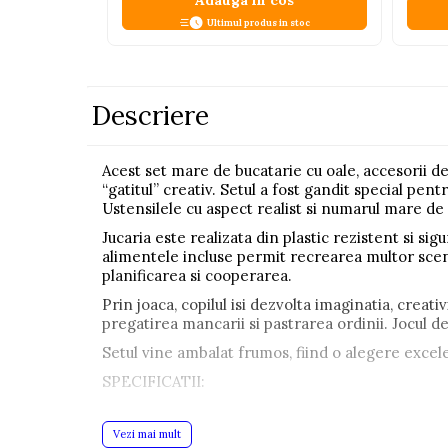
Adauga in cos
Pistoale
Ultimul produs in stoc
Plastilina
Proiectoare
Descriere
Saltelute si centre de activitati
Set Avioane si submarine
Acest set mare de bucatarie cu oale, accesorii de 
Seturi de doctor
“gatitul” creativ. Setul a fost gandit special pent
Ustensilele cu aspect realist si numarul mare de 
Seturi de rufe
Jucaria este realizata din plastic rezistent si sigur
Trenulete
alimentele incluse permit recrearea multor scenar
Trenuri cu sine
planificarea si cooperarea.
Vehicule de constructii
Prin joaca, copilul isi dezvolta imaginatia, cre
pregatirea mancarii si pastrarea ordinii. Jocul de-
Setul vine ambalat frumos, fiind o alegere excele
Jucarii exterior
Ride-on
SPECIFICATII:
Biciclete
Tip jucarie: set bucatarie cu oale si accesorii d
Vezi mai mult
Triciclete