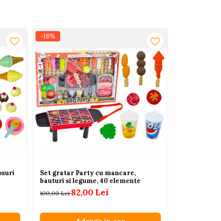
-18%
-20%
osuri
Set gratar Party cu mancare,
Robot de Bu
bauturi si legume, 40 elemente
Jucarie pent
Fructe
82,00 Lei
100,00 Lei
77,7
97,13 Lei