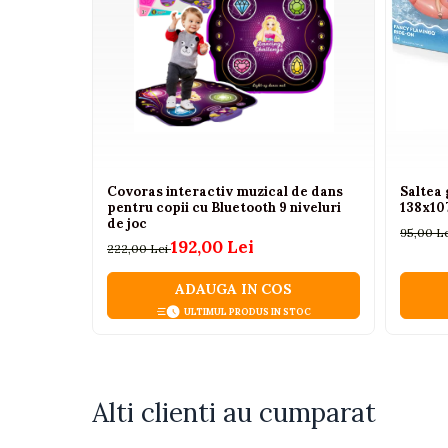
Ochi de ou
Camioane electrice
Set condimente
Boluri
Imbracaminte
Tacamuri
Seturi copii si bebelusi
Betisoare
Salopete bebe
Certificari: CE, EN71
Costumase
Atentionare: Nerecomandat copiilor sub 3 ani
Rochite
Covoras interactiv muzical de dans
Saltea 
pentru copii cu Bluetooth 9 niveluri
138x10
Accesorii copii
de joc
95,00 L
192,00 Lei
222,00 Lei
Body-uri bebe
Treninguri copii
ADAUGA IN COS
ULTIMUL PRODUS IN STOC
Baia bebelusului
Incaltaminte
Adidasi
Alti clienti au cumparat
Pantofiori