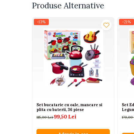
Produse Alternative
Interactive, educative si
muzicale
Figurine
-13%
-21%
Ateliere si unelte
Blocuri de constructie
Covorase de dans
Creative
De plus
Electrocasnice si bucatarii
Fotolii gonflabile
Jocuri de indemanare
Jocuri sportive
Set bucatarie cu oale, mancare si
Set Ed
plita cu baterii, 36 piese
Legum
Jucarii educative din lemn
99,50 Lei
115,00 Lei
170,00
Motociclete
Muzica si instrumente