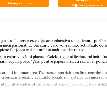
Adauga in cos
Adauga in cos
Doar 2 produse in stoc
gatit si alimente este o jucarie educativa si captivanta, perfect
ru micii pasionati de bucatarie care vor sa imite activitatile de zi
piese fac joaca mai naturala si mult mai distractiva.
, in culori vesele si placute. Oalele, tigaia si fierbatorul imita f
ii: copilul poate “gati” pentru papusi, ursuleti sau chiar pentru
ativitatea si indemanarea. Exerseaza motricitatea fina, coordona
a bucataria sustine abilitatile sociale si ii ajuta pe cei mici sa 
nta pentru cadou, oferind ore intregi de joaca educativa si dist
e gatit