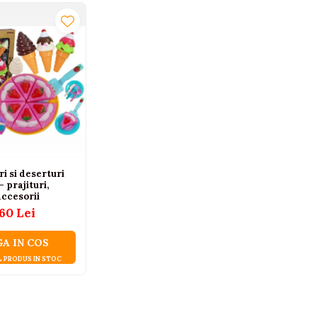
ri si deserturi
– prajituri,
accesorii
,60 Lei
A IN COS
L PRODUS IN STOC