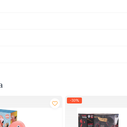
 prin joaca
 cm
a
-30%