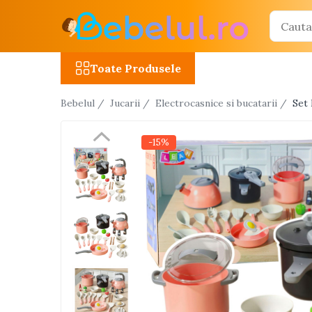
Toate Produsele
Toate Produsele
Jucarii cu telecomanda (RC)
Bebelul /
Jucarii /
Electrocasnice si bucatarii /
Set 
Masinute R/C
Tancuri R/C
-15%
Atv-uri R/C
Avioane si elicoptere R/C
Camioane R/C
Motociclete R/C
Roboti R/C
Utilaje constructii R/C
Jucarii