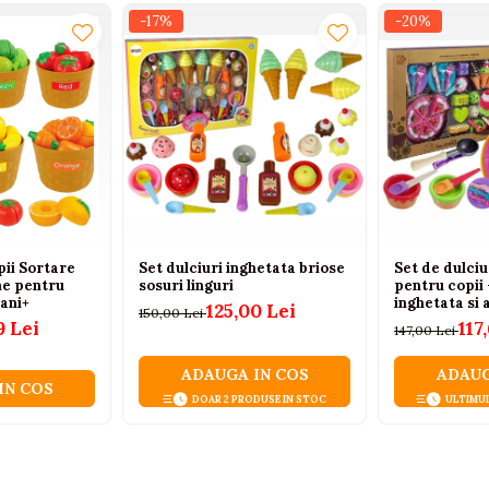
-17%
-20%
pii Sortare
Set dulciuri inghetata briose
Set de dulciu
me pentru
sosuri linguri
pentru copii 
 ani+
inghetata si 
125,00 Lei
150,00 Lei
9 Lei
117
147,00 Lei
ADAUGA IN COS
ADAUG
IN COS
DOAR 2 PRODUSE IN STOC
ULTIMU