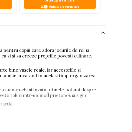
Adauga in cos
A
Ultimul produs in stoc
a pentru copiii care adora jocurile de rol si
 cu zi si sa creeze propriile povesti culinare.
oarte bine vasele reale, iar accesoriile si
 familie, invatand in acelasi timp organizarea,
rea mana-ochi si invata primele notiuni despre
invete roluri intr-un mod prietenos si sigur.
ractie.