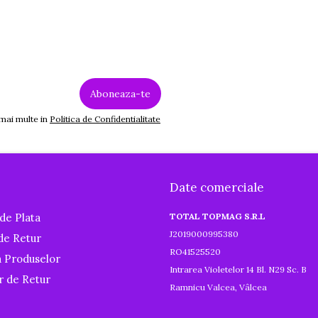
 mai multe in
Politica de Confidentialitate
Date comerciale
de Plata
TOTAL TOPMAG S.R.L
J2019000995380
 de Retur
RO41525520
a Produselor
Intrarea Violetelor 14 Bl. N29 Sc. B
r de Retur
Ramnicu Valcea, Vâlcea