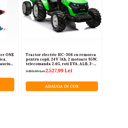
ler ONE
Tractor electric HC-306 cu remorca
Papusa do
ica,
pentru copii, 24V 7Ah, 2 motoare 95W,
accesorii
Cauciuc,
telecomanda 2.4G, roti EVA, ALB, 3-6
albastra 3
ani
2.527,99 Lei
6
3.159,99 Lei
78,75 Lei
ADAUGA IN COS