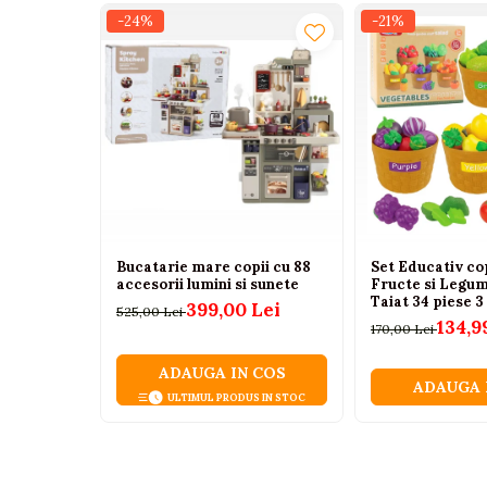
Tenisi
-24%
-21%
Botosi
Sandale
Cizme
Bebe la masa
Scaune de masa
Accesorii pentru hranire
Seturi de hranire
Bucatarie mare copii cu 88
Set Educativ co
accesorii lumini si sunete
Fructe si Legu
Cani, pahare si accesorii
Taiat 34 piese 3
399,00 Lei
525,00 Lei
134,9
Biberoane
170,00 Lei
Suzete si accesorii
ADAUGA IN COS
ADAUGA 
Incalzitoare pentru biberoane si
ULTIMUL PRODUS IN STOC
alimente
Bavete