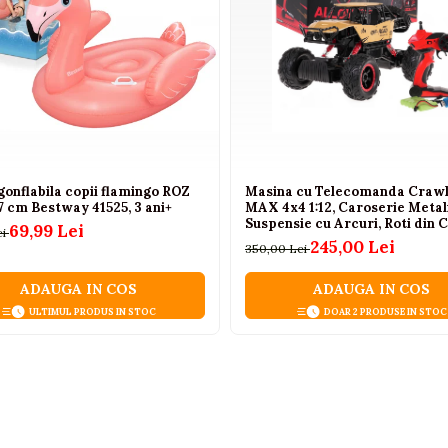
gonflabila copii flamingo ROZ
Masina cu Telecomanda Craw
7 cm Bestway 41525, 3 ani+
MAX 4x4 1:12, Caroserie Metal
Suspensie cu Arcuri, Roti din 
69,99 Lei
ei
2.4GHz, Auriu, 6 Ani+
245,00 Lei
350,00 Lei
ADAUGA IN COS
ADAUGA IN COS
ULTIMUL PRODUS IN STOC
DOAR 2 PRODUSE IN STOC