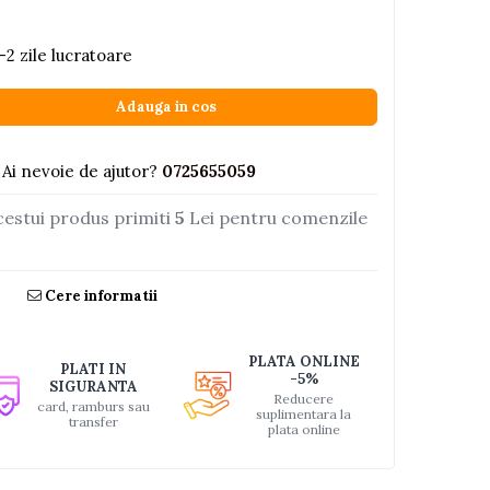
-2 zile lucratoare
Adauga in cos
Ai nevoie de ajutor?
0725655059
cestui produs primiti
5
Lei pentru comenzile
Cere informatii
PLATA ONLINE
PLATI IN
-5%
SIGURANTA
Reducere
card, ramburs sau
suplimentara la
transfer
plata online