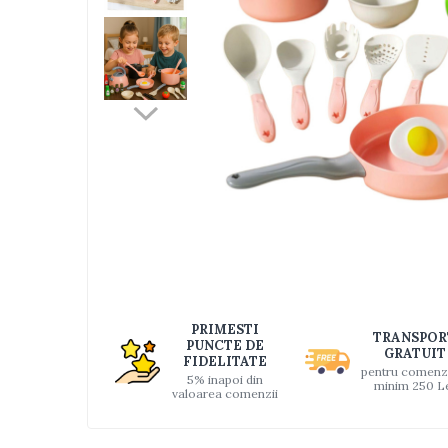
Jucarii bebelusi
Interactive, educative si muzicale
Saltelute si centre de activitati
Jucarii de baie
De plus
Zornaitoare
Pentru dentitie
Masinute
Papusi
Supermarket
Distri
pe
Puzzle
Faceb
Seturi camion
PRIMESTI
TRANSPOR
Table desen copii
PUNCTE DE
GRATUIT
FIDELITATE
Jucarii de baie
pentru comenz
5% inapoi din
minim 250 L
valoarea comenzii
Seturi de frumusete
Caluti balansoar