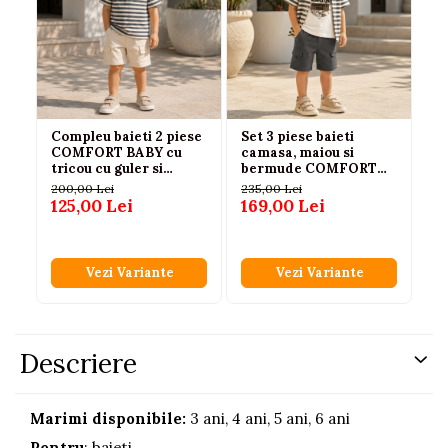
Compleu baieti 2 piese
Set 3 piese baieti
Se
COMFORT BABY cu
camasa, maiou si
co
tricou cu guler si
bermude COMFORT
tr
bermude crem - 3-4-
bumbac albastru 3-6
sc
200,00 Lei
235,00 Lei
161
5-6 ani
ani
ba
125,00 Lei
169,00 Lei
13
Vezi Variante
Vezi Variante
Descriere
Marimi disponibile:
3 ani, 4 ani, 5 ani, 6 ani
Pentru
: baieti