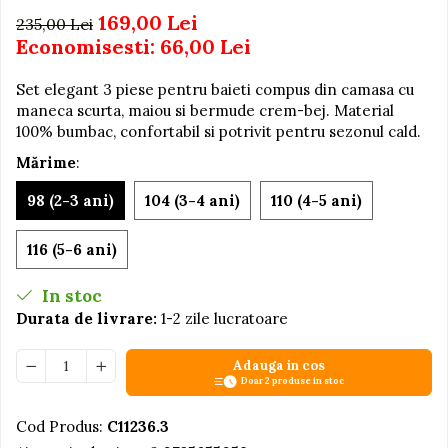
169,00 Lei
235,00 Lei
Jucarii educative din lemn
Economisesti:
66,00
Lei
Motociclete
Set elegant 3 piese pentru baieti compus din camasa cu
Muzica si instrumente
maneca scurta, maiou si bermude crem-bej. Material
Pistoale
100% bumbac, confortabil si potrivit pentru sezonul cald.
Plastilina
Mărime
:
Proiectoare
98 (2-3 ani)
104 (3-4 ani)
110 (4-5 ani)
Saltelute si centre de activitati
Set Avioane si submarine
116 (5-6 ani)
Seturi de doctor
In stoc
Seturi de rufe
Durata de livrare:
1-2 zile lucratoare
Trenulete
Adauga in cos
Trenuri cu sine
Doar 2 produse in stoc
Vehicule de constructii
Cod Produs:
C11236.3