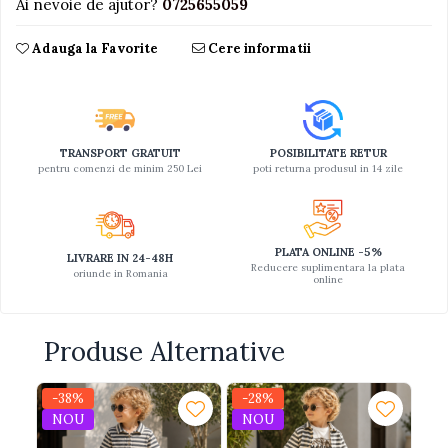
Ai nevoie de ajutor?
0725655059
Adauga la Favorite
Cere informatii
TRANSPORT GRATUIT
POSIBILITATE RETUR
pentru comenzi de minim 250 Lei
poti returna produsul in 14 zile
PLATA ONLINE -5%
LIVRARE IN 24-48H
Reducere suplimentara la plata
oriunde in Romania
online
Produse Alternative
-38%
-28%
-1
NOU
NOU
N