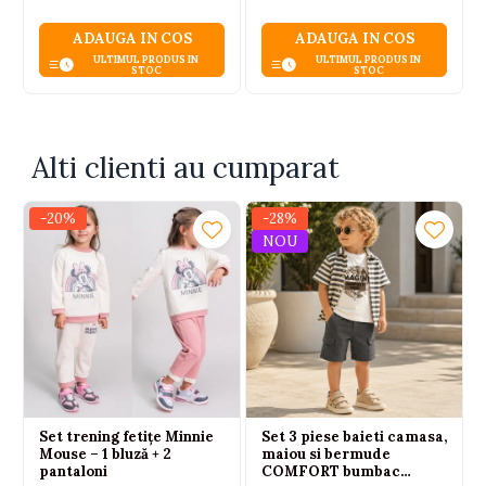
ADAUGA IN COS
ADAUGA IN COS
ULTIMUL PRODUS IN
ULTIMUL PRODUS IN
STOC
STOC
Alti clienti au cumparat
-20%
-28%
NOU
Set trening fetițe Minnie
Set 3 piese baieti camasa,
Mouse – 1 bluză + 2
maiou si bermude
pantaloni
COMFORT bumbac