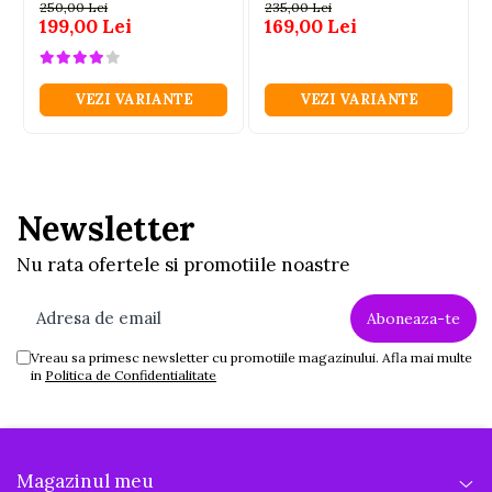
albastru 3-6 ani
250,00 Lei
235,00 Lei
199,00 Lei
169,00 Lei
VEZI VARIANTE
VEZI VARIANTE
Newsletter
Nu rata ofertele si promotiile noastre
Vreau sa primesc newsletter cu promotiile magazinului. Afla mai multe
in
Politica de Confidentialitate
Magazinul meu