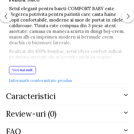
Setul elegant pentru baieti COMFORT BABY este
alegerea potrivita pentru parintii care cauta haine
copii confortabile, moderne si usor de purtat in zilele
calduroase. Tinuta este compusa din 3 piese atent
asortate: camasa cu maneca scurta in dungi bej-crem,
maiou alb cu imprimeu modern si bermude crem
deschis cu buzunare laterale.
Realizat din 100% bumbac, setul ofera confort ridicat
pe durata intregii zile si permite pielii sa respire
natural. Materialul este placut la atingere si potrivit
pentru copii activi, fiind ideal pentru plimbari,
Vezi mai mult
vacante, iesiri in oras, aniversari sau evenimente
casual elegante.
Informatii conformitate produs
Camasa in dungi adauga un aspect modern si relaxat,
Caracteristici
iar maioul alb completeaza tinuta intr-un stil actual si
usor de asortat. Bermudele crem cu croiala lejera
permit libertate de miscare si completeaza perfect
aspectul premium al setului.
Review-uri
(0)
Culoarea neutra bej-crem este usor de integrat in
garderoba copilului si ofera un look curat, elegant si
FAQ
potrivit sezonului cald. Setul poate fi purtat impreuna