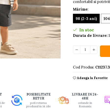
confortabil si potrivi
Mărime
:
98 (2-3 ani)
104
In stoc
Durata de livrare:
1
buie
Cod Produs:
C11237.
ook
Adauga la Favorite
T
POSIBILITATE
LIVRARE IN 24-
RETUR
48H
i de
poti returna
oriunde in
ei
produsul in 14 zile
Romania