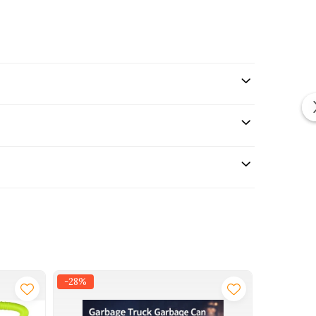
ctica si eleganta pentru copil.
-28%
-29%