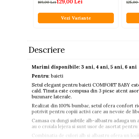
129,00 Lei
169,00 Lei
125,00
Pistoale
Plastilina
Vezi Variante
Proiectoare
Saltelute si centre de activitati
Set Avioane si submarine
Descriere
Seturi de doctor
Seturi de rufe
Marimi disponibile: 3 ani, 4 ani, 5 ani, 6 ani
Trenulete
Pentru
: baieti
Trenuri cu sine
Setul elegant pentru baieti COMFORT BABY este a
cald. Tinuta este compusa din 3 piese atent aso
Vehicule de constructii
buzunare laterale.
Realizat din 100% bumbac, setul ofera confort ridi
Jucarii exterior
potrivit pentru copiii activi care au nevoie de li
Ride-on
Camasa cu dungi subtile alb-albastru adauga un a
au o croiala lejera si sunt usor de asortat pentr
Biciclete
Combinatia de culori alb si albastru ofera un loo
Triciclete