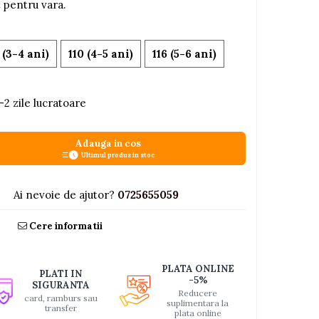
t pentru vara.
 (3-4 ani)
110 (4-5 ani)
116 (5-6 ani)
-2 zile lucratoare
Adauga in cos
Ultimul produs in stoc
3
Ai nevoie de ajutor?
0725655059
Cere informatii
PLATA ONLINE
PLATI IN
-5%
SIGURANTA
Reducere
card, ramburs sau
suplimentara la
transfer
plata online