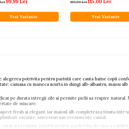
99,99 Lei
115,00 Lei
 Lei
169,00 Lei
Vezi Variante
Vezi Variante
legerea potrivita pentru parintii care cauta haine copii confo
rtate: camasa cu maneca scurta in dungi alb-albastru, maiou a
cat pe durata intregii zile si permite pielii sa respire natural. 
bertate de miscare.
spect fresh si elegant, iar maioul alb completeaza tinuta intr-
u plimbari, vacante, aniversari sau evenimente casual.
k curat si premium, potrivit pentru garderoba de vara a copiilor