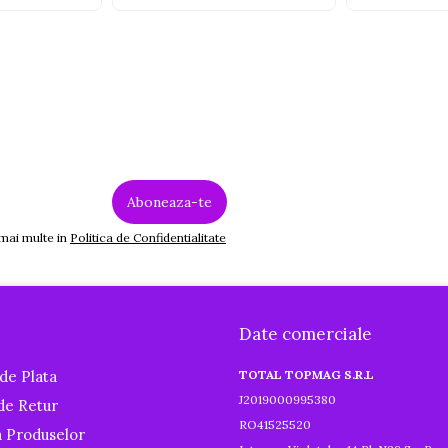
 mai multe in
Politica de Confidentialitate
Date comerciale
de Plata
TOTAL TOPMAG S.R.L
J2019000995380
 de Retur
RO41525520
a Produselor