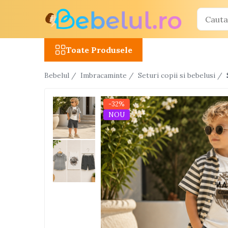
Toate Produsele
Toate Produsele
Jucarii cu telecomanda (RC)
Bebelul /
Imbracaminte /
Seturi copii si bebelusi /
Masinute R/C
Tancuri R/C
-32%
Atv-uri R/C
NOU
Avioane si elicoptere R/C
Camioane R/C
Motociclete R/C
Roboti R/C
Utilaje constructii R/C
Jucarii