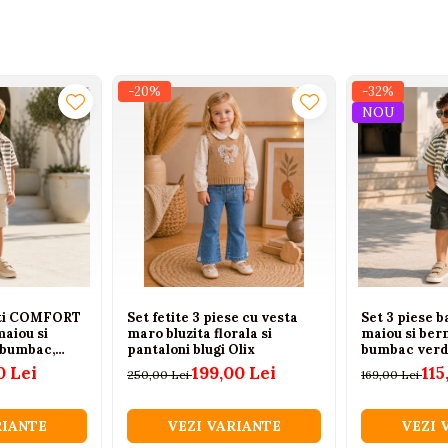
-20%
-32%
NOU
ieti COMFORT
Set fetite 3 piese cu vesta
Set 3 piese b
aiou si
maro bluzita florala si
maiou si b
 bumbac,
pantaloni blugi Olix
bumbac verde
0 Lei
199,00 Lei
115
250,00 Lei
169,00 Lei
RIANTE
VEZI VARIANTE
VEZI 