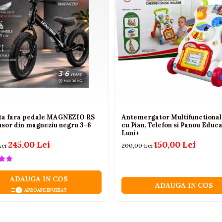
eta fara pedale MAGNEZIO RS
Antemergator Multifunctional 
usor din magneziu negru 3-6
cu Pian, Telefon si Panou Educa
Luni+
245,00 Lei
150,00 Lei
Lei
200,00 Lei
ADAUGA IN COS
ADAUGA IN COS
APROAPE EPUIZAT