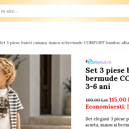
Set 3 piese baieti camasa, maiou si bermude COMFORT bumbac albas
Set 3 piese 
bermude C
3-6 ani
115,00 
169,00 Lei
Economisesti:
Set elegant 3 piese 
scurta, maiou si ber