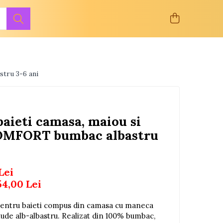
tru 3-6 ani
baieti camasa, maiou si
OMFORT bumbac albastru
Lei
54,00
Lei
pentru baieti compus din camasa cu maneca
mude alb-albastru. Realizat din 100% bumbac,