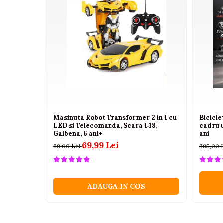
Camioane electrice
Imbracaminte
Seturi copii si bebelusi
Salopete bebe
Costumase
Rochite
Accesorii copii
Masinuta Robot Transformer 2 in 1 cu
Bicicl
Body-uri bebe
LED si Telecomanda, Scara 1:18,
cadru 
Galbena, 6 ani+
ani
Treninguri copii
69,99 Lei
89,00 Lei
395,00 
Baia bebelusului
Incaltaminte
ADAUGA IN COS
Adidasi
Pantofiori