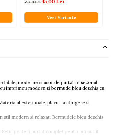
45,00 Lei
79
75,00 Lei
135,00 Lei
Vezi Variante
V
rtabile, moderne si usor de purtat in sezonul
lb cu imprimeu modern si bermude bleu deschis cu
Materialul este moale, placut la atingere si
un stil modern si relaxat. Bermudele bleu deschis
. Setul poate fi purtat complet pentru un outfit