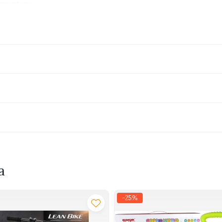
timentare.
cu functionalitatea de zi cu zi, oferind parintilor o alegere pra
a
-25%