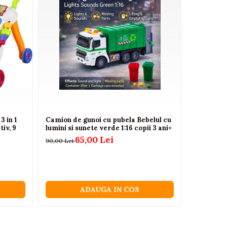
3 in 1
Camion de gunoi cu pubela Bebelul cu
Masinuta 
tiv, 9
lumini si sunete verde 1:16 copii 3 ani+
in 1 cu m
rosie, 2 a
65,00 Lei
90,00 Lei
240,00 Lei
ADAUGA IN COS