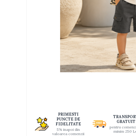
Jucarii bebelusi
Interactive, educative si muzicale
Saltelute si centre de activitati
Jucarii de baie
De plus
Zornaitoare
Pentru dentitie
Masinute
Papusi
Supermarket
Distri
pe
Puzzle
Faceb
Seturi camion
Table desen copii
Jucarii de baie
PRIMESTI
TRANSPOR
PUNCTE DE
GRATUIT
Seturi de frumusete
FIDELITATE
pentru comenz
5% inapoi din
minim 250 L
Caluti balansoar
valoarea comenzii