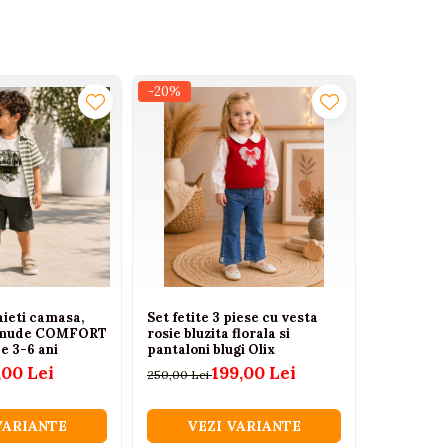
-20%
aieti camasa,
Set fetite 3 piese cu vesta
ermude COMFORT
rosie bluzita florala si
 3-6 ani
pantaloni blugi Olix
,00 Lei
199,00 Lei
250,00 Lei
VARIANTE
VEZI VARIANTE