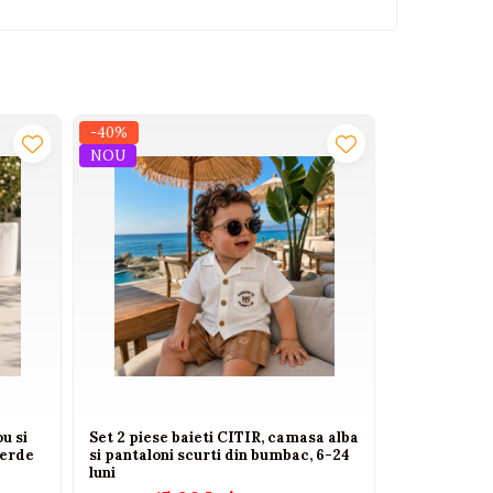
-40%
-41%
NOU
NOU
u si
Set 2 piese baieti CITIR, camasa alba
Set elegant 
erde
si pantaloni scurti din bumbac, 6-24
camasa bej, 
luni
maro