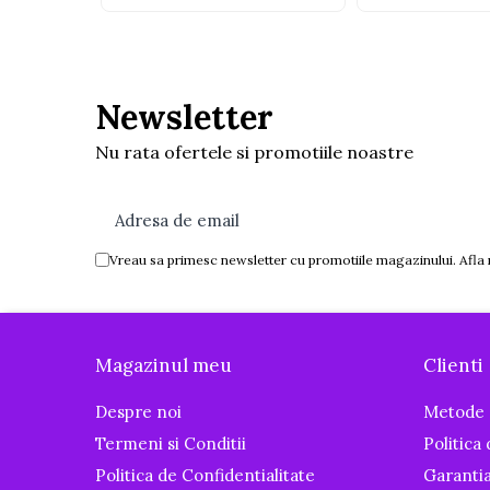
Igiena si ingrijire
Baia bebelusului
Termometre pentru baie
Newsletter
Prosoape
Cadite
Nu rata ofertele si promotiile noastre
Halate de baie
Cutii pentru suzete si depozitare
Aspiratoare nazale si filtre
Perii pentru biberoane si tetine
Vreau sa primesc newsletter cu promotiile magazinului. Afla
Periute de dinti
Olite si reductoare WC
Scutece si accesorii
Magazinul meu
Clienti
Pentru Mamici
Despre noi
Metode 
Igiena si Ingrijire Postnatala
Termeni si Conditii
Politica
Ingrijire cosmetica mamici
Politica de Confidentialitate
Garanti
Perioada Alaptarii