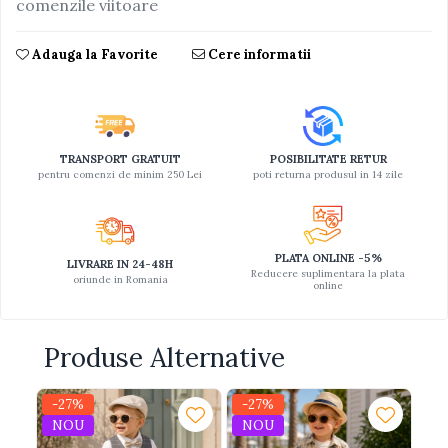
comenzile viitoare
Adauga la Favorite
Cere informatii
TRANSPORT GRATUIT
POSIBILITATE RETUR
pentru comenzi de minim 250 Lei
poti returna produsul in 14 zile
PLATA ONLINE -5%
LIVRARE IN 24-48H
Reducere suplimentara la plata
oriunde in Romania
online
Produse Alternative
-27%
-27%
-2
NOU
NOU
N