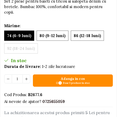
Set 2 piese pentru baieti cu tricou si salopeta denim cu
bretele. Bumbac 100%, confortabil si modern pentru
Jucarii educative din lemn
copii.
Motociclete
Muzica si instrumente
Mărime
:
Pistoale
74 (6-9 luni)
80 (9-12 luni)
86 (12-18 luni)
Plastilina
Proiectoare
92 (18-24 luni)
Saltelute si centre de activitati
In stoc
Set Avioane si submarine
Durata de livrare:
1-2 zile lucratoare
Seturi de doctor
Adauga in cos
Seturi de rufe
Doar 3 produse in stoc
Trenulete
Cod Produs:
B2677.6
Trenuri cu sine
Ai nevoie de ajutor?
0725655059
Vehicule de constructii
La achizitionarea acestui produs primiti
5
Lei pentru