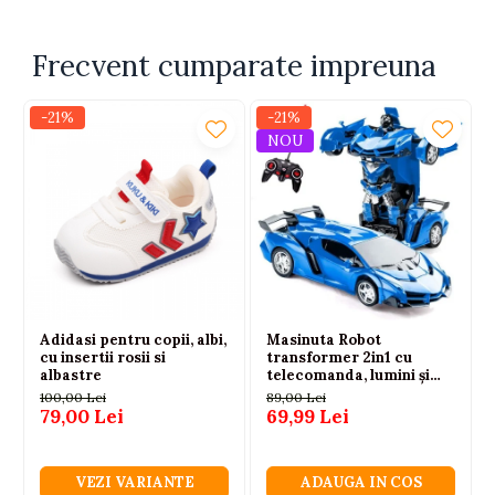
Fabricat în Turcia
Mărimi disponibile:
Frecvent cumparate impreuna
6–9 luni
9–12 luni
-21%
-21%
12–18 luni
NOU
18–24 luni
Întreținere:
Se recomandă spălarea la maximum 30°C, împreună
cu articole în culori similare. Respectați indicațiile de
pe eticheta produsului.
Adidasi pentru copii, albi,
Masinuta Robot
cu insertii rosii si
transformer 2in1 cu
albastre
telecomanda, lumini și
sunete, 1:18, albastra, 2.4
100,00 Lei
89,00 Lei
GHz, 6 ani+
79,00 Lei
69,99 Lei
VEZI VARIANTE
ADAUGA IN COS