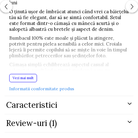
luni
O ținută ușor de îmbrăcat atunci când vrei ca băiețelul
tău să fie elegant, dar să se simtă confortabil. Setul
este format dintr-o cămașă cu mânecă scurtă și o
salopetă albastră cu bretele și aspect de denim.
Bumbacul 100% este moale și plăcut la atingere,
potrivit pentru pielea sensibilă a celor mici. Croiala
lejeră îi permite copilului să se miște în voie în timpul
plimbărilor, petrecerilor sau ședințelor foto.
Cămașa simplă echilibrează aspectul casual al
salopetei, rezultând o ținută modernă care nu
necesită multe accesorii pentru a arăta bine.
Vezi mai mult
Caracteristici:
Informatii conformitate produs
Set format din două piese
Caracteristici
Cămașă cu mânecă scurtă
Salopetă cu bretele și aspect de blugi
Material: bumbac 100%
Review-uri
(1)
Material moale și confortabil
Potrivit pentru plimbări, aniversări, evenimente și
ședințe foto