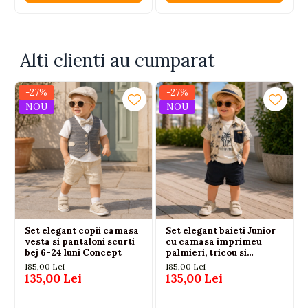
Alti clienti au cumparat
-27%
-27%
NOU
NOU
Set elegant copii camasa
Set elegant baieti Junior
vesta si pantaloni scurti
cu camasa imprimeu
bej 6-24 luni Concept
palmieri, tricou si
bermude
185,00 Lei
185,00 Lei
135,00 Lei
135,00 Lei