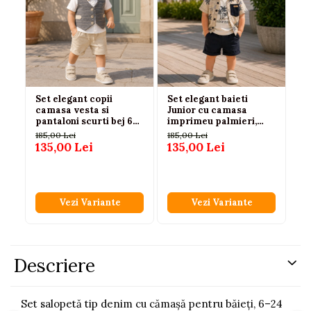
Set elegant copii
Set elegant baieti
Se
camasa vesta si
Junior cu camasa
ba
pantaloni scurti bej 6-
imprimeu palmieri,
pa
24 luni Concept
tricou si bermude
b
185,00 Lei
185,00 Lei
10
135,00 Lei
135,00 Lei
75
Vezi Variante
Vezi Variante
Descriere
Set salopetă tip denim cu cămașă pentru băieți, 6–24