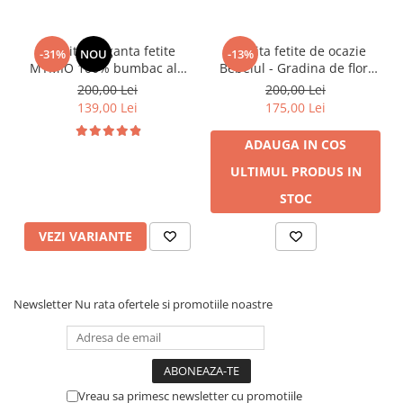
Rochita eleganta fetite
Rochita fetite de ocazie
-31%
NOU
-13%
MYMIO 100% bumbac alb
Bebelul - Gradina de flori
3-24 luni
galbena 80 | 9-12 LUNI
200,00 Lei
200,00 Lei
139,00 Lei
175,00 Lei
ADAUGA IN COS
ULTIMUL PRODUS IN
STOC
VEZI VARIANTE
Newsletter
Nu rata ofertele si promotiile noastre
Vreau sa primesc newsletter cu promotiile