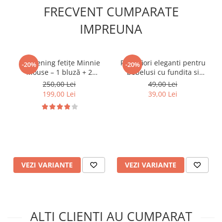
copii.
FRECVENT CUMPARATE
Un model elegant si delicat, potrivit pentru garderoba oricarei
fetite.
IMPREUNA
Set trening fetițe Minnie
Pantofiori eleganti pentru
-20%
-20%
Mouse – 1 bluză + 2
bebelusi cu fundita si
pantaloni
perforatii florale
250,00 Lei
49,00 Lei
199,00 Lei
39,00 Lei
VEZI VARIANTE
VEZI VARIANTE
ALTI CLIENTI AU CUMPARAT