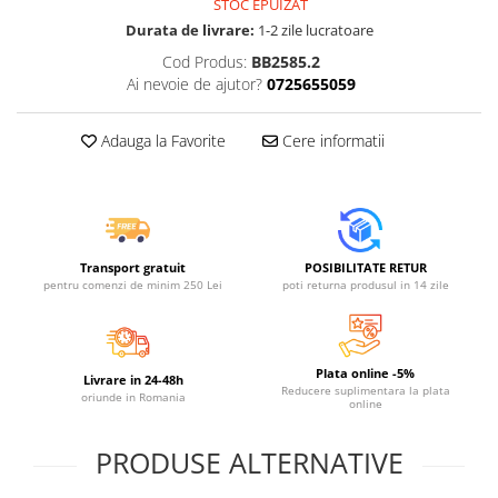
STOC EPUIZAT
Jucarii educative din lemn
Durata de livrare:
1-2 zile lucratoare
Motociclete
Cod Produs:
BB2585.2
Muzica si instrumente
Ai nevoie de ajutor?
0725655059
Pistoale
Adauga la Favorite
Cere informatii
Plastilina
Proiectoare
Saltelute si centre de activitati
Set Avioane si submarine
Transport gratuit
POSIBILITATE RETUR
Seturi de doctor
pentru comenzi de minim 250 Lei
poti returna produsul in 14 zile
Seturi de rufe
Trenulete
Plata online -5%
Livrare in 24-48h
Trenuri cu sine
Reducere suplimentara la plata
oriunde in Romania
online
Vehicule de constructii
PRODUSE ALTERNATIVE