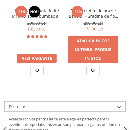
Rochita eleganta fetite
Rochita fetite de ocazie
R
-31%
NOU
-13%
MYMIO 100% bumbac alb
Bebelul - Gradina de flori
c
3-24 luni
galbena 80 | 9-12 LUNI
b
200,00 Lei
200,00 Lei
139,00 Lei
175,00 Lei
ADAUGA IN COS
ULTIMUL PRODUS
VEZI VARIANTE
IN STOC
Descriere
Aceasta rochita pentru fetite este alegerea perfecta pentru
evenimente speciale, aniversari sau plimbari elegante, oferind un