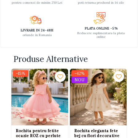
pentru comenzi de minim 250 Lei
poti returna produsul in 14 zile
PLATA ONLINE -5%
LIVRARE IN 24-48H
Reducere suplimentara la plata
oriunde in Romania
online
Produse Alternative
-15%
-42%
-
NOU
N
Rochita pentru fetite
Rochita eleganta fete
Se
ocazie ROZ cu perlute
bej cu flori decorative
Bu