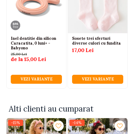
Brand: MYMIO
Spalare: maxim 30°C
Inel dentitie din silicon
Sosete trei sferturi
Caracatita, 0 luni+ -
diverse culori cu fundita
Babyono
17,00 Lei
25,00 Lei
de la 15,00 Lei
VEZI VARIANTE
VEZI VARIANTE
Alti clienti au cumparat
-15%
-14%