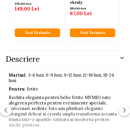
ebruly
bl
175,00 Lei
je
149,00 Lei
115,00 Lei
99
b
67,00 Lei
69
Vezi Variante
Vezi Variante
Descriere
Marimi
: 3-6 luni, 6-9 luni, 9-12 luni, 12-18 luni, 18-24
luni
Pentru
: fetite
Rochita eleganta pentru bebe fetite MYMIO este
alegerea perfecta pentru evenimente speciale,
aniversari, sedinte foto sau plimbari elegante.
Designul delicat si croiala ampla transforma aceasta
tinuta intr-o aparitie rafinata si moderna pentru
micile printese.