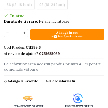
86 (12-18 luni)
92 (18-24 luni)
Jucarii educative din lemn
Motociclete
In stoc
Durata de livrare:
1-2 zile lucratoare
Muzica si instrumente
Pistoale
Adauga in cos
Plastilina
Doar 2 produse in stoc
Proiectoare
Cod Produs:
C11299.6
Saltelute si centre de activitati
Ai nevoie de ajutor?
0725655059
Set Avioane si submarine
La achizitionarea acestui produs primiti
4
Lei pentru
Seturi de doctor
comenzile viitoare
Seturi de rufe
Adauga la Favorite
Cere informatii
Trenulete
Trenuri cu sine
Vehicule de constructii
TRANSPORT GRATUIT
POSIBILITATE RETUR