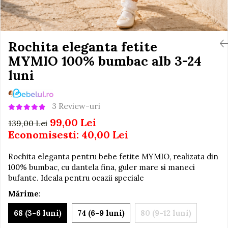
Igiena si Ingrijire Postnatala
Jucarii de baie
Ingrijire cosmetica mamici
Seturi de frumusete
Perioada Alaptarii
Perioada Sarcinii
Rochita eleganta fetite
Caluti balansoar
Pompe de san
MYMIO 100% bumbac alb 3-24
Interactive, educative si
Sisteme De Purtare
muzicale
luni
Figurine
Ateliere si unelte
3 Review-uri
Blocuri de constructie
99,00 Lei
139,00 Lei
Covorase de dans
Economisesti:
40,00
Lei
Creative
Rochita eleganta pentru bebe fetite MYMIO, realizata din
De plus
100% bumbac, cu dantela fina, guler mare si maneci
bufante. Ideala pentru ocazii speciale
Electrocasnice si bucatarii
Mărime
:
Fotolii gonflabile
Jocuri de indemanare
68 (3-6 luni)
74 (6-9 luni)
80 (9-12 luni)
Jocuri sportive