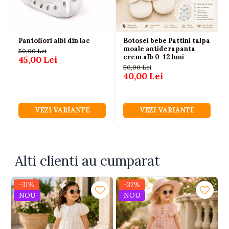
Pantofiori albi din lac
Botosei bebe Pattini talpa
moale antiderapanta
50,00 Lei
crem alb 0-12 luni
45,00 Lei
50,00 Lei
40,00 Lei
VEZI VARIANTE
VEZI VARIANTE
Alti clienti au cumparat
-31%
-32%
NOU
NOU