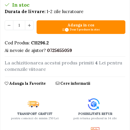
In stoc
Jucarii educative din lemn
Durata de livrare:
1-2 zile lucratoare
Motociclete
Adauga in cos
Muzica si instrumente
Doar 3 produse in stoc
Pistoale
Cod Produs:
C11296.2
Plastilina
Ai nevoie de ajutor?
0725655059
Proiectoare
La achizitionarea acestui produs primiti
4
Lei pentru
Saltelute si centre de activitati
comenzile viitoare
Set Avioane si submarine
Seturi de doctor
Adauga la Favorite
Cere informatii
Seturi de rufe
Trenulete
Trenuri cu sine
TRANSPORT GRATUIT
POSIBILITATE RETUR
Vehicule de constructii
pentru comenzi de minim 250 Lei
poti returna produsul in 14 zile