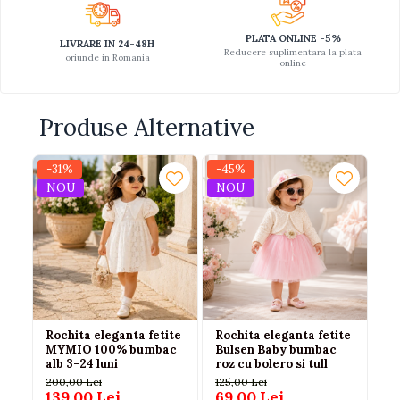
PLATA ONLINE -5%
LIVRARE IN 24-48H
Reducere suplimentara la plata
oriunde in Romania
online
Produse Alternative
-31%
-45%
-
NOU
NOU
N
Rochita eleganta fetite
Rochita eleganta fetite
Ro
MYMIO 100% bumbac
Bulsen Baby bumbac
be
alb 3-24 luni
roz cu bolero si tull
eb
200,00 Lei
125,00 Lei
16
139,00 Lei
69,00 Lei
11