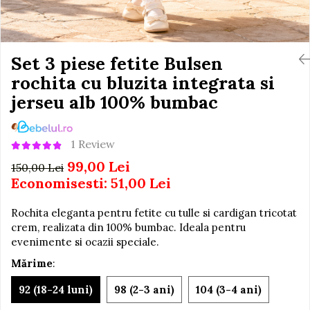
Igiena si Ingrijire Postnatala
Jucarii de baie
Ingrijire cosmetica mamici
Seturi de frumusete
Perioada Alaptarii
Perioada Sarcinii
Set 3 piese fetite Bulsen
Caluti balansoar
Pompe de san
rochita cu bluzita integrata si
Interactive, educative si
Sisteme De Purtare
muzicale
jerseu alb 100% bumbac
Figurine
Ateliere si unelte
1 Review
Blocuri de constructie
99,00 Lei
150,00 Lei
Covorase de dans
Economisesti:
51,00
Lei
Creative
Rochita eleganta pentru fetite cu tulle si cardigan tricotat
De plus
crem, realizata din 100% bumbac. Ideala pentru
evenimente si ocazii speciale.
Electrocasnice si bucatarii
Mărime
:
Fotolii gonflabile
Jocuri de indemanare
92 (18-24 luni)
98 (2-3 ani)
104 (3-4 ani)
Jocuri sportive