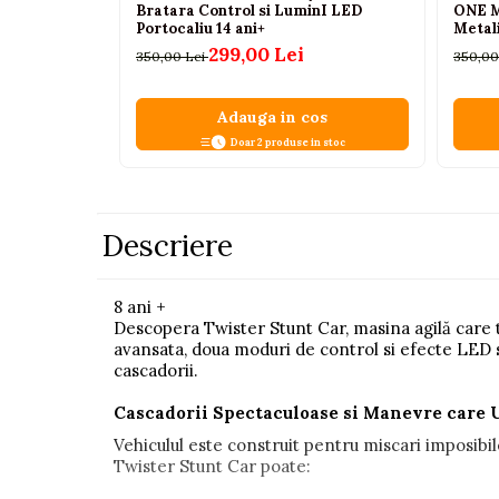
Bratara Control si LuminI LED
ONE M
Pistoale
Portocaliu 14 ani+
Metali
din Ca
299,00 Lei
350,00 Lei
350,00
Plastilina
Proiectoare
Adauga in cos
Saltelute si centre de activitati
Doar 2 produse in stoc
Set Avioane si submarine
Seturi de doctor
Seturi de rufe
Descriere
Trenulete
Trenuri cu sine
8 ani +
Descopera Twister Stunt Car, masina agilă care tr
Vehicule de constructii
avansata, doua moduri de control si efecte LED 
cascadorii.
Jucarii exterior
Cascadorii Spectaculoase si Manevre care 
Ride-on
Vehiculul este construit pentru miscari imposibi
Biciclete
Twister Stunt Car poate:
Triciclete