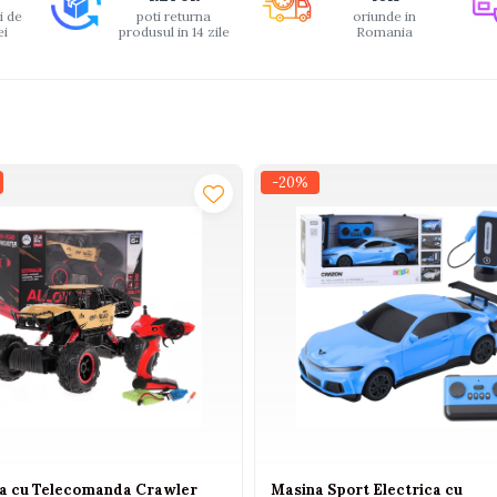
i de
poti returna
oriunde in
ei
produsul in 14 zile
Romania
-20%
a cu Telecomanda Crawler
Masina Sport Electrica cu