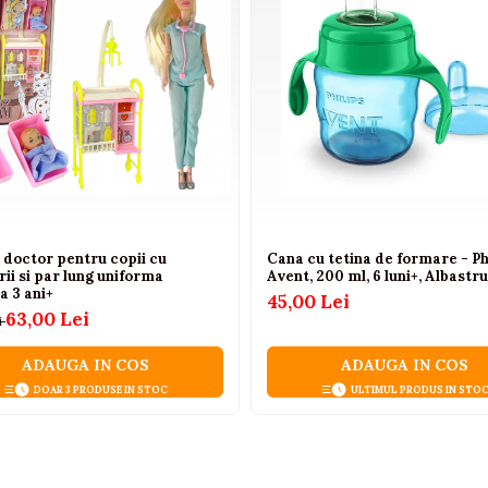
fiecare (neincluse).
 doctor pentru copii cu
Cana cu tetina de formare - Ph
ii si par lung uniforma
Avent, 200 ml, 6 luni+, Albastru
a 3 ani+
45,00 Lei
63,00 Lei
i
 cm (l)
ADAUGA IN COS
ADAUGA IN COS
DOAR 3 PRODUSE IN STOC
ULTIMUL PRODUS IN STO
 pentru copii, adolescenti si chiar adulti pasionati de jucarii 