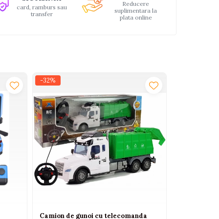
Reducere
card, ramburs sau
suplimentara la
transfer
plata online
-32%
-21%
Camion de gunoi cu telecomanda
Masinuta Ro