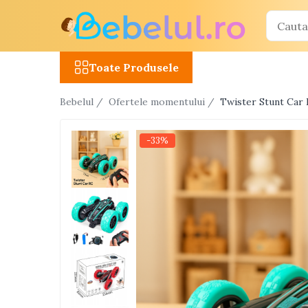
Toate Produsele
Toate Produsele
Jucarii cu telecomanda (RC)
Bebelul /
Ofertele momentului /
Twister Stunt Car 
Masinute R/C
Tancuri R/C
-33%
Atv-uri R/C
Avioane si elicoptere R/C
Camioane R/C
Motociclete R/C
Roboti R/C
Utilaje constructii R/C
Jucarii