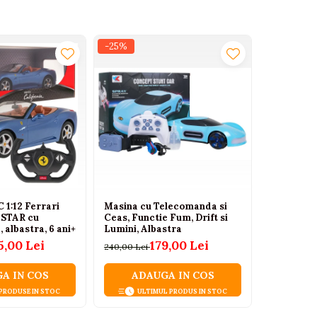
-25%
-35%
 1:12 Ferrari
Masina cu Telecomanda si
Lamborghi
ASTAR cu
Ceas, Functie Fum, Drift si
Oficiala -
albastra, 6 ani+
Lumini, Albastra
Telecoman
2.4GHz, Lu
5,00 Lei
179,00 Lei
240,00 Lei
200,00 Lei
Ani
A IN COS
ADAUGA IN COS
ADA
 PRODUSE IN STOC
ULTIMUL PRODUS IN STOC