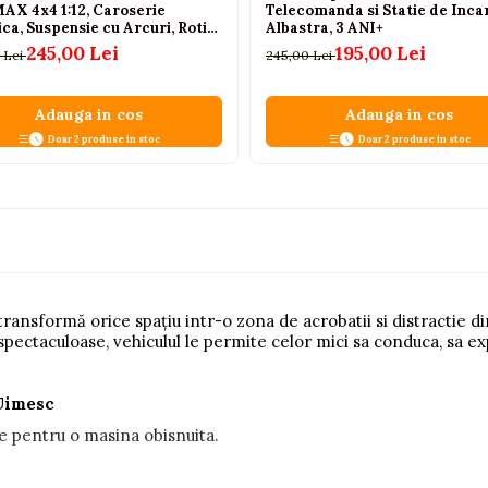
AX 4x4 1:12, Caroserie
Telecomanda si Statie de Inca
ca, Suspensie cu Arcuri, Roti
Albastra, 3 ANI+
uciuc, 2.4GHz, Auriu, 6 Ani+
245,00 Lei
195,00 Lei
 Lei
245,00 Lei
Adauga in cos
Adauga in cos
Doar 2 produse in stoc
Doar 2 produse in stoc
ansformă orice spațiu intr-o zona de acrobatii si distractie di
spectaculoase, vehiculul le permite celor mici sa conduca, sa 
Uimesc
le pentru o masina obisnuita.