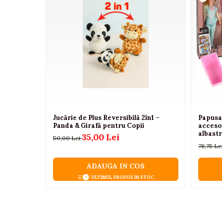
Camioane electrice
Continutul Pachetului
Twister Stunt Car RC
Imbracaminte
Seturi copii si bebelusi
Telecomanda
Controller gestual
Salopete bebe
Incarcator USB
Costumase
Manual de utilizare
Rochite
Bateriile pentru telecomenzi: 2 x AA 1.5V pentru 
Accesorii copii
Jucărie de Plus Reversibilă 2în1 –
Papusa
Body-uri bebe
Panda & Girafă pentru Copii
accesor
Specificatii Tehnice
albastr
35,00 Lei
50,00 Lei
Treninguri copii
78,75 Le
Dimensiuni masina: 16 cm (L) / 7 cm (H) / 15.5
Baia bebelusului
Dimensiuni pachet: 23.5 cm x 8 cm x 15.5 cm
ADAUGA IN COS
ULTIMUL PRODUS IN STOC
Culoare: Verde
Incaltaminte
Adidasi
Perfecta pentru Cadouri
Pantofiori
Aceasta masina de cascadorii este alegerea ideala