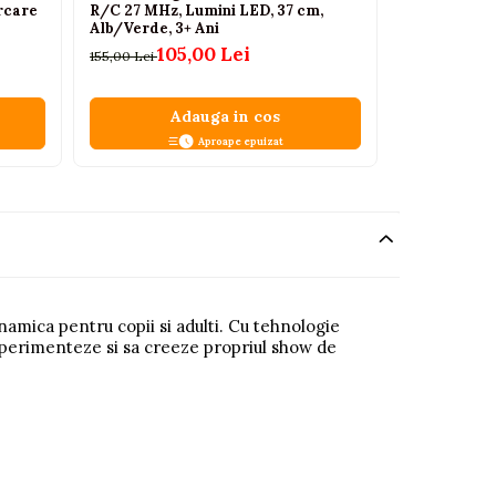
rcare
R/C 27 MHz, Lumini LED, 37 cm,
cu LED si Te
Alb/Verde, 3+ Ani
Portocalie, 6
105,00 Lei
69,
155,00 Lei
89,00 Lei
Adauga in cos
A
Aproape epuizat
namica pentru copii si adulti. Cu tehnologie
experimenteze si sa creeze propriul show de