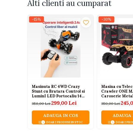
Alti clienti au cumparat
Tenisi
ramane preferatul mult timp datorita versatilitat
Botosi
-15%
-30%
Sandale
Cizme
Bebe la masa
Scaune de masa
Accesorii pentru hranire
Seturi de hranire
Cani, pahare si accesorii
Masinuta RC 4WD Crazy
Masina cu Tele
Biberoane
Stunt cu Bratara Control si
Crawler ONE MA
LuminI LED Portocaliu 14
Caroserie Metal
Suzete si accesorii
ani+
Suspensie cu Arc
299,00 Lei
245,
350,00 Lei
350,00 Lei
Cauciuc, 2.4GHz,
Incalzitoare pentru biberoane si
Ani+
alimente
ADAUGA IN COS
ADAUGA 
Bavete
DOAR 2 PRODUSE IN STOC
DOAR 2 PRO