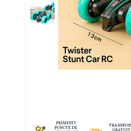
Jucarii bebelusi
Interactive, educative si muzicale
Saltelute si centre de activitati
Jucarii de baie
De plus
Zornaitoare
Pentru dentitie
Masinute
Papusi
Supermarket
Distri
pe
Puzzle
Faceb
Seturi camion
Table desen copii
Jucarii de baie
Seturi de frumusete
PRIMESTI
TRANSPOR
Caluti balansoar
PUNCTE DE
GRATUIT