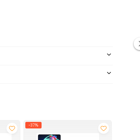
i adora senzatia de control total, iar parintii
-37%
-17%
NOU
i RC. Constructia puternica, rotile de cauciuc si