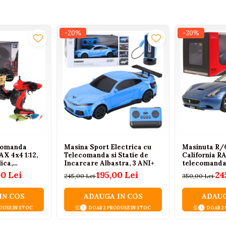
ii si modului captivant de functionare.
-20%
-30%
comanda
Masina Sport Electrica cu
Masinuta R/C
X 4x4 1:12,
Telecomanda si Statie de
California R
ica,
Incarcare Albastra, 3 ANI+
telecomanda, 
uri, Roti din
00 Lei
195,00 Lei
24
245,00 Lei
350,00 Lei
 Auriu, 6
IN COS
ADAUGA IN COS
ADAUG
DUSE IN STOC
DOAR 2 PRODUSE IN STOC
DOAR 2