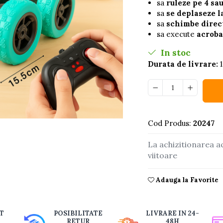
sa
ruleze pe 4 sau
sa
se deplaseze l
sa
schimbe direc
sa execute
acroba
In stoc
Durata de livrare:
1
Cod Produs:
20247
buie
La achizitionarea a
ook
viitoare
Adauga la Favorite
T
POSIBILITATE
LIVRARE IN 24-
RETUR
48H