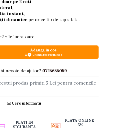
 doar pe 2 roti
,
ateral
,
tia instant
,
ții dinamice
pe orice tip de suprafata.
-2 zile lucratoare
Adauga in cos
Ultimul produs in stoc
Ai nevoie de ajutor?
0725655059
cestui produs primiti
5
Lei pentru comenzile
Cere informatii
PLATA ONLINE
PLATI IN
-5%
SIGURANTA