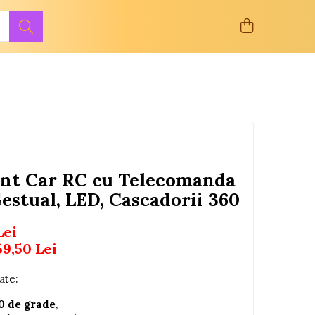
unt Car RC cu Telecomanda
Gestual, LED, Cascadorii 360
Lei
59,50
Lei
ate:
0 de grade
,