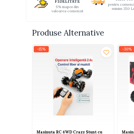
FIDELITATE
pentru comenz
Interactive, educative si
5% inapoi din
minim 250 L
muzicale
valoarea comenzii
Figurine
Ateliere si unelte
Produse Alternative
Blocuri de constructie
Covorase de dans
-15%
-30%
Creative
De plus
Electrocasnice si bucatarii
Fotolii gonflabile
Jocuri de indemanare
Jocuri sportive
Jucarii educative din lemn
Motociclete
Muzica si instrumente
Masinuta RC 4WD Crazy Stunt cu
Masin