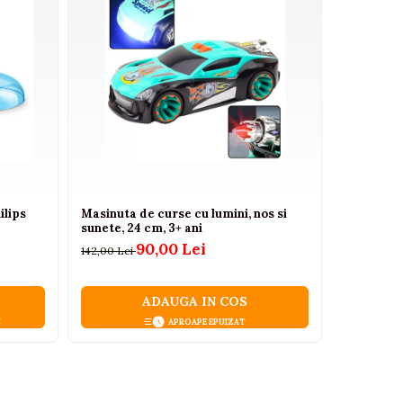
ilips
Masinuta de curse cu lumini, nos si
Mașinuță 
sunete, 24 cm, 3+ ani
AMG DK-G
90,00 Lei
142,00 Lei
3.902,39 L
ADAUGA IN COS
C
APROAPE EPUIZAT
cu telecomanda. Este un cadou care surprinde si