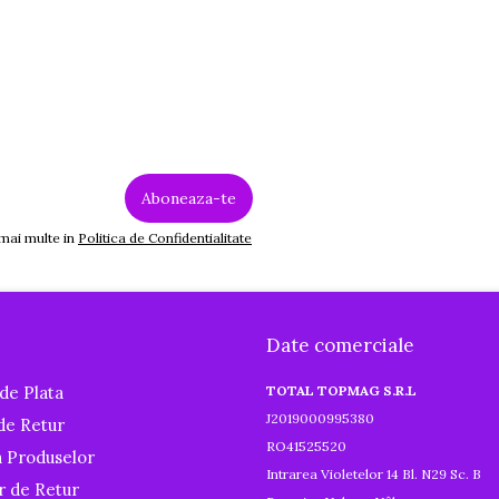
 mai multe in
Politica de Confidentialitate
Date comerciale
de Plata
TOTAL TOPMAG S.R.L
J2019000995380
 de Retur
RO41525520
a Produselor
Intrarea Violetelor 14 Bl. N29 Sc. B
r de Retur