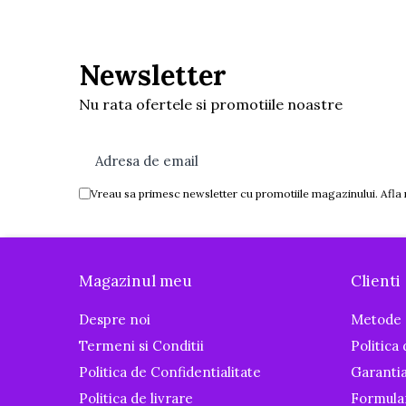
Igiena si ingrijire
Baia bebelusului
Termometre pentru baie
Newsletter
Prosoape
Nu rata ofertele si promotiile noastre
Cadite
Halate de baie
Cutii pentru suzete si depozitare
Aspiratoare nazale si filtre
Vreau sa primesc newsletter cu promotiile magazinului. Afla
Perii pentru biberoane si tetine
Periute de dinti
Olite si reductoare WC
Magazinul meu
Clienti
Scutece si accesorii
Despre noi
Metode 
Pentru Mamici
Termeni si Conditii
Politica
Igiena si Ingrijire Postnatala
Politica de Confidentialitate
Garanti
Ingrijire cosmetica mamici
Politica de livrare
Formula
Perioada Alaptarii