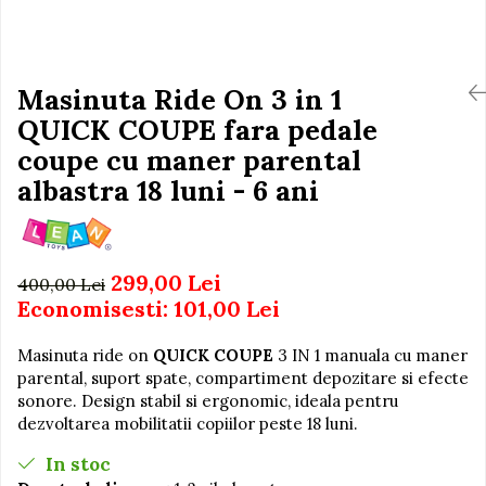
Igiena si Ingrijire Postnatala
Jucarii de baie
Ingrijire cosmetica mamici
Seturi de frumusete
Perioada Alaptarii
Perioada Sarcinii
Masinuta Ride On 3 in 1
Caluti balansoar
Pompe de san
QUICK COUPE fara pedale
Interactive, educative si
Sisteme De Purtare
muzicale
coupe cu maner parental
Figurine
albastra 18 luni - 6 ani
Ateliere si unelte
Blocuri de constructie
299,00 Lei
Covorase de dans
400,00 Lei
Economisesti:
101,00
Lei
Creative
De plus
Masinuta ride on
QUICK COUPE
3 IN 1 manuala cu maner
parental, suport spate, compartiment depozitare si efecte
Electrocasnice si bucatarii
sonore. Design stabil si ergonomic, ideala pentru
Fotolii gonflabile
dezvoltarea mobilitatii copiilor peste 18 luni.
Jocuri de indemanare
In stoc
Jocuri sportive