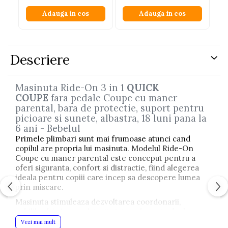
Adauga in cos
Adauga in cos
Descriere
Masinuta Ride-On 3 in 1
QUICK
COUPE
fara pedale Coupe cu maner
parental, bara de protectie, suport pentru
picioare si sunete, albastra, 18 luni pana la
6 ani - Bebelul
Primele plimbari sunt mai frumoase atunci cand
copilul are propria lui masinuta. Modelul Ride-On
Coupe cu maner parental este conceput pentru a
oferi siguranta, confort si distractie, fiind alegerea
ideala pentru copiii care incep sa descopere lumea
prin miscare.
Masinuta stimuleaza dezvoltarea coordonarii,
echilibrului si musculaturii picioarelor prin deplasarea
cu ajutorul acestora. In acelasi timp, manerul parental
Vezi mai mult