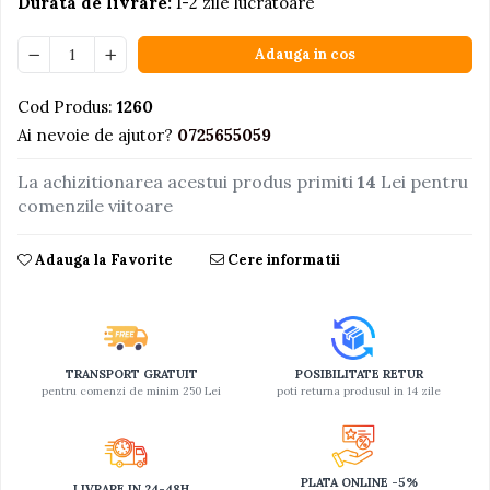
Durata de livrare:
1-2 zile lucratoare
Jucarii educative din lemn
Adauga in cos
Motociclete
Muzica si instrumente
Cod Produs:
1260
Pistoale
Ai nevoie de ajutor?
0725655059
Plastilina
La achizitionarea acestui produs primiti
14
Lei pentru
Proiectoare
comenzile viitoare
Saltelute si centre de activitati
Adauga la Favorite
Cere informatii
Set Avioane si submarine
Seturi de doctor
Seturi de rufe
Trenulete
TRANSPORT GRATUIT
POSIBILITATE RETUR
pentru comenzi de minim 250 Lei
poti returna produsul in 14 zile
Trenuri cu sine
Vehicule de constructii
PLATA ONLINE -5%
LIVRARE IN 24-48H