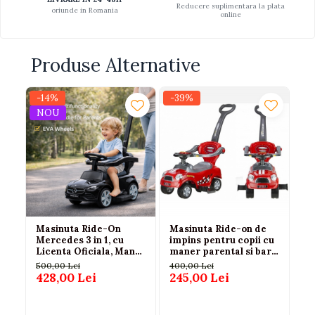
Reducere suplimentara la plata
oriunde in Romania
online
Produse Alternative
-14%
-39%
-3
NOU
N
Masinuta Ride-On
Masinuta Ride-on de
Ma
Mercedes 3 in 1, cu
impins pentru copii cu
Ba
Licenta Oficiala, Maner
maner parental si bara
ve
Parental, Roti EVA,
de protectie rosie
cl
500,00 Lei
400,00 Lei
20
Negru, 12-36 luni
LEAN CARS 18 luni+
428,00 Lei
245,00 Lei
12