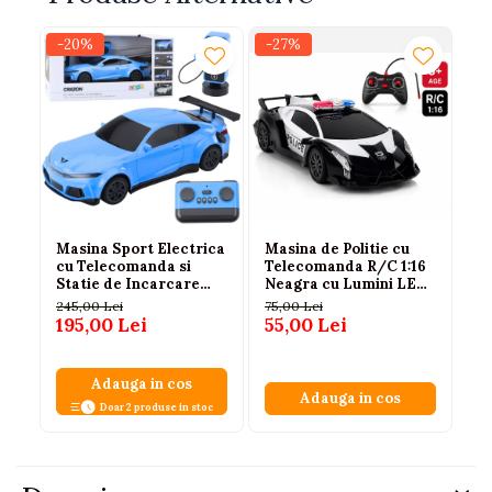
-20%
-27%
-
Masina Sport Electrica
Masina de Politie cu
Ma
cu Telecomanda si
Telecomanda R/C 1:16
Fe
Statie de Incarcare
Neagra cu Lumini LED
RA
Albastra, 3 ANI+
3 ani+
te
245,00 Lei
75,00 Lei
35
6 
195,00 Lei
55,00 Lei
24
Adauga in cos
Adauga in cos
Doar 2 produse in stoc