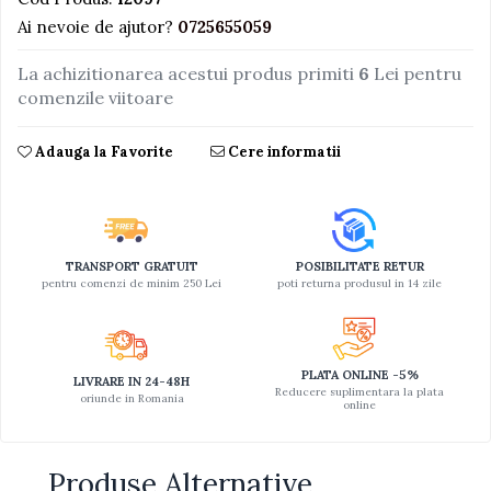
Ai nevoie de ajutor?
0725655059
Jucarii educative din lemn
Motociclete
La achizitionarea acestui produs primiti
6
Lei pentru
comenzile viitoare
Muzica si instrumente
Pistoale
Adauga la Favorite
Cere informatii
Plastilina
Proiectoare
Saltelute si centre de activitati
TRANSPORT GRATUIT
POSIBILITATE RETUR
Set Avioane si submarine
pentru comenzi de minim 250 Lei
poti returna produsul in 14 zile
Seturi de doctor
Seturi de rufe
Trenulete
PLATA ONLINE -5%
LIVRARE IN 24-48H
Reducere suplimentara la plata
oriunde in Romania
Trenuri cu sine
online
Vehicule de constructii
Produse Alternative