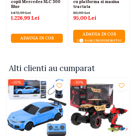
Recomandare varsta: 8+ ani
copii Mercedes SLC 300
cu platforma si masina
Certificare: CE
Blue
tractata
1.472,39 Lei
112,00 Lei
1.226,99 Lei
95,00 Lei
ADAUGA IN COS
ADAUGA IN COS
DOAR 2 PRODUSE IN STOC
Alti clienti au cumparat
-20%
-30%