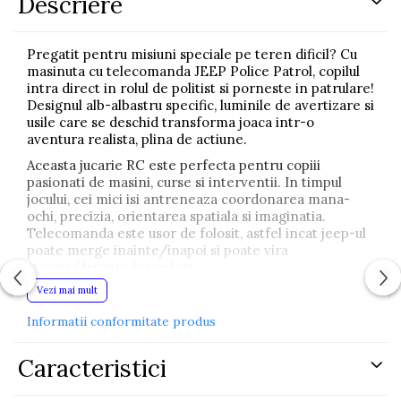
Descriere
Pregatit pentru misiuni speciale pe teren dificil? Cu
masinuta cu telecomanda JEEP Police Patrol, copilul
intra direct in rolul de politist si porneste in patrulare!
Designul alb-albastru specific, luminile de avertizare si
usile care se deschid transforma joaca intr-o
aventura realista, plina de actiune.
Aceasta jucarie RC este perfecta pentru copiii
pasionati de masini, curse si interventii. In timpul
jocului, cei mici isi antreneaza coordonarea mana-
ochi, precizia, orientarea spatiala si imaginatia.
Telecomanda este usor de folosit, astfel incat jeep-ul
poate merge inainte/inapoi si poate vira
stanga/dreapta fara efort.
Vezi mai mult
Efectele luminoase si “girofarurile” aduc un plus de
realism, iar frecventa 27 MHz ajuta la reducerea
Informatii conformitate produs
interferentelor in timpul jocului. Masinuta este
alimentata de un acumulator reincarcabil 3.6 V
(inclus), iar telecomanda functioneaza cu 2 baterii AA
Caracteristici
(nu sunt incluse).