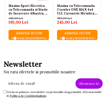
Masina Sport Electrica
Masina cu Telecomanda
cu Telecomanda si Statie
Crawler ONE MAX 4x4
de Incarcare Albastra, 3
1:12, Caroserie Metalica,
ANI+
Suspensie cu Arcuri, Roti
245,00 Lei
350,00 Lei
din Cauciuc, 2.4GHz,
195,00 Lei
245,00 Lei
Auriu, 6 Ani+
ADAUGA IN COS
ADAUGA IN COS
DOAR 2 PRODUSE IN STOC
DOAR 2 PRODUSE IN STOC
Newsletter
Nu rata ofertele si promotiile noastre
Vreau sa primesc newsletter cu promotiile magazinului. Afla mai multe
in
Politica de Confidentialitate