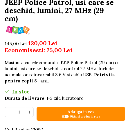
JEEP Police Patrol, usi care se
Igiena si Ingrijire Postnatala
Jucarii de baie
Ingrijire cosmetica mamici
deschid, lumini, 27 MHz (29
Seturi de frumusete
Perioada Alaptarii
cm)
Perioada Sarcinii
Caluti balansoar
Pompe de san
Interactive, educative si
Sisteme De Purtare
muzicale
120,00 Lei
145,00 Lei
Figurine
Economisesti:
25,00
Lei
Ateliere si unelte
Masinuta cu telecomanda JEEP Police Patrol (29 cm) cu
Blocuri de constructie
lumini, usi care se deschid si control 27 MHz. Include
acumulator reincarcabil 3.6 V si cablu USB.
Potrivita
Covorase de dans
pentru copii 8+ ani.
Creative
In stoc
De plus
Durata de livrare:
1-2 zile lucratoare
Electrocasnice si bucatarii
Fotolii gonflabile
Adauga in cos
Ultimul produs in stoc
Jocuri de indemanare
Jocuri sportive
Cod Produs:
12097