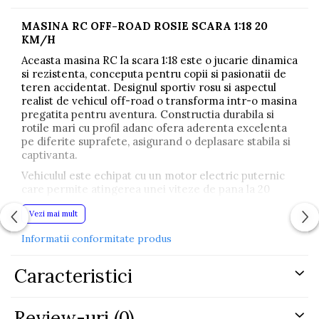
MASINA RC OFF-ROAD ROSIE SCARA 1:18 20
KM/H
Aceasta masina RC la scara 1:18 este o jucarie dinamica
si rezistenta, conceputa pentru copii si pasionatii de
teren accidentat. Designul sportiv rosu si aspectul
realist de vehicul off-road o transforma intr-o masina
pregatita pentru aventura. Constructia durabila si
rotile mari cu profil adanc ofera aderenta excelenta
pe diferite suprafete, asigurand o deplasare stabila si
captivanta.
Vehiculul este echipat cu un motor electric puternic
care permite atingerea unei viteze de pana la 20
km/h. Tractiunea pe rotile din spate si amortizoarele
Vezi mai mult
eficiente reduc impactul denivelarilor, permitand
rularea pe iarba, nisip, pamant, pietris si drumuri
Informatii conformitate produs
neasfaltate. Centrul de greutate coborat si designul
aerodinamic sustin manevre dinamice si control
precis.
Caracteristici
Masina este alimentata de o baterie litiu 3.7V 500mAh,
care ofera pana la 20 de minute de functionare la o
Review-uri
(0)
singura incarcare. Incarcarea se realizeaza prin cablu