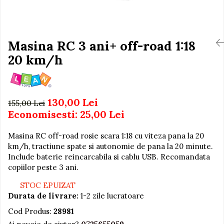
Igiena si Ingrijire Postnatala
Jucarii de baie
Ingrijire cosmetica mamici
Seturi de frumusete
Perioada Alaptarii
Perioada Sarcinii
Masina RC 3 ani+ off-road 1:18
Caluti balansoar
Pompe de san
20 km/h
Interactive, educative si
Sisteme De Purtare
muzicale
Figurine
Ateliere si unelte
130,00 Lei
155,00 Lei
Economisesti:
25,00
Lei
Blocuri de constructie
Covorase de dans
Masina RC off-road rosie scara 1:18 cu viteza pana la 20
Creative
km/h, tractiune spate si autonomie de pana la 20 minute.
Include baterie reincarcabila si cablu USB. Recomandata
De plus
copiilor peste 3 ani.
Electrocasnice si bucatarii
STOC EPUIZAT
Fotolii gonflabile
Durata de livrare:
1-2 zile lucratoare
Jocuri de indemanare
Cod Produs:
28981
Jocuri sportive