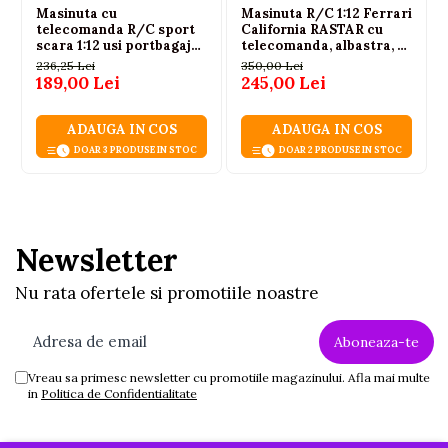
Masinuta cu
Masinuta R/C 1:12 Ferrari
telecomanda R/C sport
California RASTAR cu
scara 1:12 usi portbagaj
telecomanda, albastra, 6
lumini sunete, albastru, 6
ani+
236,25 Lei
350,00 Lei
ani+
189,00 Lei
245,00 Lei
ADAUGA IN COS
ADAUGA IN COS
DOAR 3 PRODUSE IN STOC
DOAR 2 PRODUSE IN STOC
Newsletter
Nu rata ofertele si promotiile noastre
Vreau sa primesc newsletter cu promotiile magazinului. Afla mai multe
in
Politica de Confidentialitate