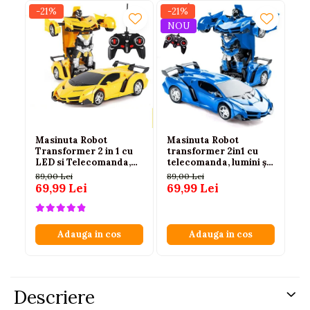
-21%
-21%
-2
NOU
Masinuta Robot
Masinuta Robot
Ma
Transformer 2 in 1 cu
transformer 2in1 cu
Tr
LED si Telecomanda,
telecomanda, lumini și
LE
Scara 1:18, Galbena, 6
sunete, 1:18, albastra,
Sc
89,00 Lei
89,00 Lei
89
ani+
2.4 GHz, 6 ani+
an
69,99 Lei
69,99 Lei
69
Adauga in cos
Adauga in cos
Descriere