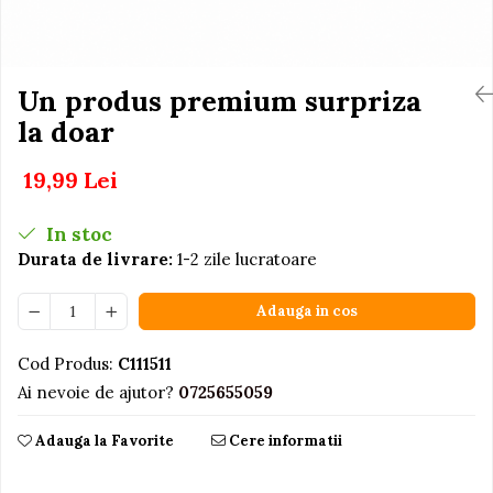
Igiena si Ingrijire Postnatala
Jucarii de baie
Ingrijire cosmetica mamici
Seturi de frumusete
Perioada Alaptarii
Perioada Sarcinii
Un produs premium surpriza
Caluti balansoar
Pompe de san
la doar
Interactive, educative si
Sisteme De Purtare
muzicale
19,99 Lei
Figurine
Ateliere si unelte
In stoc
Blocuri de constructie
Durata de livrare:
1-2 zile lucratoare
Covorase de dans
Adauga in cos
Creative
De plus
Cod Produs:
C111511
Electrocasnice si bucatarii
Ai nevoie de ajutor?
0725655059
Fotolii gonflabile
Adauga la Favorite
Cere informatii
Jocuri de indemanare
Jocuri sportive