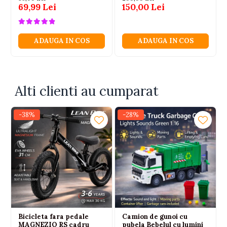
69,99 Lei
150,00 Lei
ADAUGA IN COS
ADAUGA IN COS
Alti clienti au cumparat
-38%
-28%
Bicicleta fara pedale
Camion de gunoi cu
MAGNEZIO RS cadru
pubela Bebelul cu lumini