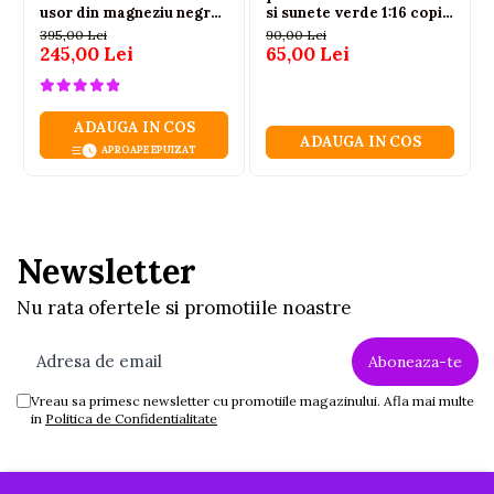
usor din magneziu negru
si sunete verde 1:16 copii
3-6 ani
3 ani+
395,00 Lei
90,00 Lei
245,00 Lei
65,00 Lei
ADAUGA IN COS
ADAUGA IN COS
APROAPE EPUIZAT
Newsletter
Nu rata ofertele si promotiile noastre
Vreau sa primesc newsletter cu promotiile magazinului. Afla mai multe
in
Politica de Confidentialitate