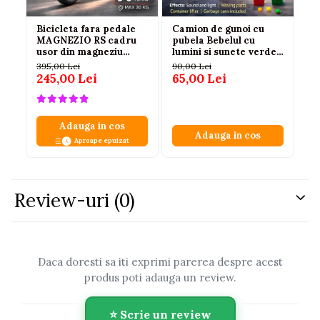
Bicicleta fara pedale
Camion de gunoi cu
Ma
MAGNEZIO RS cadru
pubela Bebelul cu
pe
usor din magneziu
lumini si sunete verde
ma
negru 3-6 ani
1:16 copii 3 ani+
de
395,00 Lei
90,00 Lei
24
245,00 Lei
65,00 Lei
17
Adauga in cos
Adauga in cos
Aproape epuizat
Review-uri
(0)
Daca doresti sa iti exprimi parerea despre acest
produs poti adauga un review.
Scrie un review