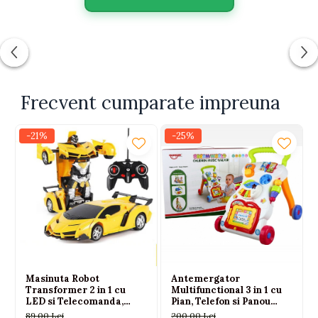
Frecvent cumparate impreuna
-21%
-25%
Masinuta Robot
Antemergator
Transformer 2 in 1 cu
Multifunctional 3 in 1 cu
LED si Telecomanda,
Pian, Telefon si Panou
Scara 1:18, Galbena, 6 ani+
Educativ, 9 Luni+
89,00 Lei
200,00 Lei