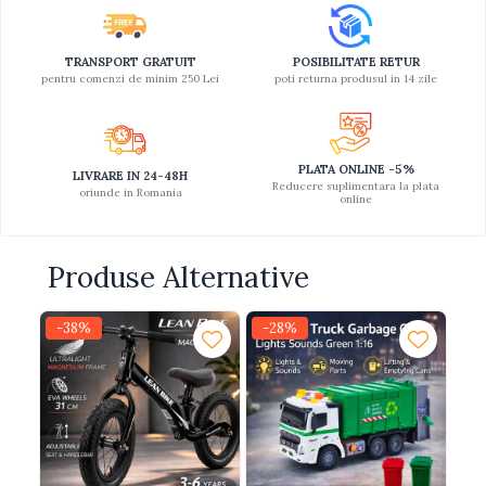
Jucarii educative din lemn
TRANSPORT GRATUIT
POSIBILITATE RETUR
Motociclete
pentru comenzi de minim 250 Lei
poti returna produsul in 14 zile
Muzica si instrumente
Pistoale
Plastilina
PLATA ONLINE -5%
LIVRARE IN 24-48H
Reducere suplimentara la plata
oriunde in Romania
Proiectoare
online
Saltelute si centre de activitati
Set Avioane si submarine
Produse Alternative
Seturi de doctor
-38%
-28%
-
Seturi de rufe
Trenulete
Trenuri cu sine
Vehicule de constructii