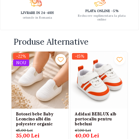
PLATA ONLINE -5%
LIVRARE IN 24-48H
Reducere suplimentara la plata
oriunde in Romania
online
Produse Alternative
-22%
-15%
-2
NOU
Botosei bebe Baby
Adidasi BEBLUX alb
Ad
Leoncino albi din
portocaliu pentru
lu
polyester organic
bebelusi
po
21
45,00 Lei
47,00 Lei
15
35,00 Lei
40,00 Lei
11