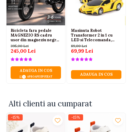
Spalare:
30°C
Bicicleta fara pedale
Masinuta Robot
MAGNEZIO RS cadru
Transformer 2 in 1 cu
usor din magneziu negru
LED si Telecomanda,
3-6 ani
Scara 1:18, Galbena, 6 ani+
395,00 Lei
89,00 Lei
245,00 Lei
69,99 Lei
ADAUGA IN COS
ADAUGA IN COS
APROAPE EPUIZAT
Alti clienti au cumparat
-15%
-15%