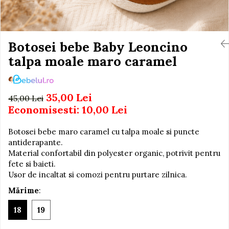
Igiena si Ingrijire Postnatala
Jucarii de baie
Ingrijire cosmetica mamici
Seturi de frumusete
Perioada Alaptarii
Perioada Sarcinii
Botosei bebe Baby Leoncino
Caluti balansoar
Pompe de san
talpa moale maro caramel
Interactive, educative si
Sisteme De Purtare
muzicale
Figurine
35,00 Lei
45,00 Lei
Ateliere si unelte
Economisesti:
10,00
Lei
Blocuri de constructie
Botosei bebe maro caramel cu talpa moale si puncte
Covorase de dans
antiderapante.
Creative
Material confortabil din polyester organic, potrivit pentru
fete si baieti.
De plus
Usor de incaltat si comozi pentru purtare zilnica.
Electrocasnice si bucatarii
Mărime
:
Fotolii gonflabile
18
19
Jocuri de indemanare
Jocuri sportive