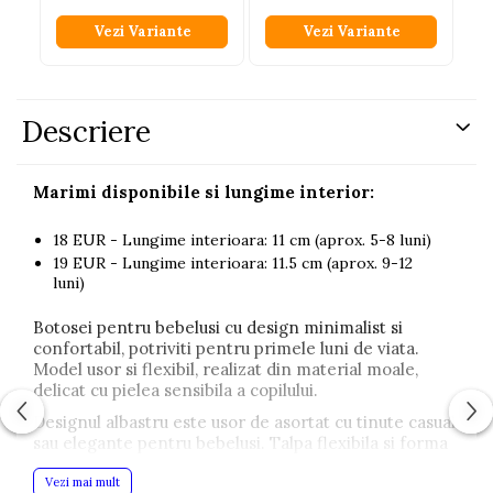
Vezi Variante
Vezi Variante
Descriere
Marimi disponibile si lungime interior:
18 EUR - Lungime interioara: 11 cm (aprox. 5-8 luni)
19 EUR - Lungime interioara: 11.5 cm (aprox. 9-12
luni)
Botosei pentru bebelusi cu design minimalist si
confortabil, potriviti pentru primele luni de viata.
Model usor si flexibil, realizat din material moale,
delicat cu pielea sensibila a copilului.
Designul albastru este usor de asortat cu tinute casual
sau elegante pentru bebelusi. Talpa flexibila si forma
lejera contribuie la confortul copilului in timpul
purtarii zilnice.
Vezi mai mult