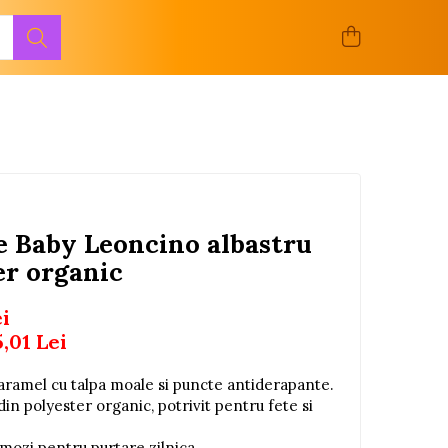
e Baby Leoncino albastru
er organic
ei
5,01
Lei
ramel cu talpa moale si puncte antiderapante.
din polyester organic, potrivit pentru fete si
omozi pentru purtare zilnica.