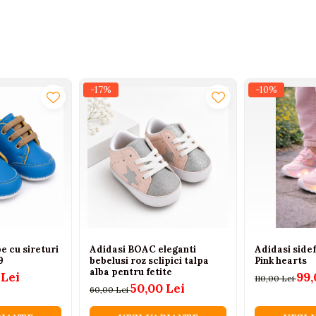
-17%
-10%
e cu sireturi
Adidasi BOAC eleganti
Adidasi sidef
9
bebelusi roz sclipici talpa
Pink hearts
alba pentru fetite
 Lei
99,
110,00 Lei
50,00 Lei
60,00 Lei