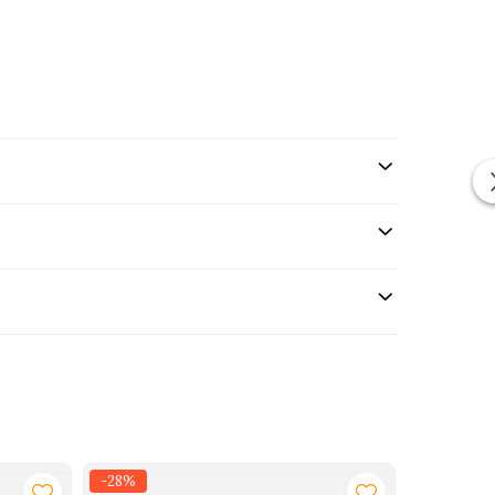
-28%
-29%