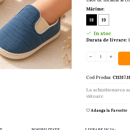
Mărime
:
18
19
In stoc
Durata de livrare:
1
buie
Cod Produs:
C11317.1
ook
La achizitionarea a
viitoare
Adauga la Favorite
T
POSIBILITATE
LIVRARE IN 24-