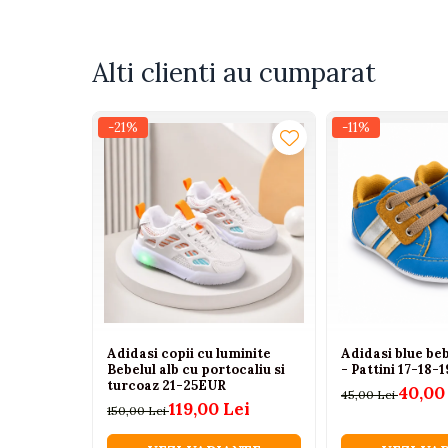
Tenisi
Botosi
Alti clienti au cumparat
Sandale
Cizme
-21%
-11%
Bebe la masa
Scaune de masa
Accesorii pentru hranire
Seturi de hranire
Cani, pahare si accesorii
Biberoane
Suzete si accesorii
Adidasi copii cu luminite
Adidasi blue beb
Incalzitoare pentru biberoane si
Bebelul alb cu portocaliu si
- Pattini 17-18-1
alimente
turcoaz 21-25EUR
40,00
45,00 Lei
119,00 Lei
150,00 Lei
Bavete