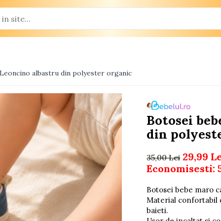
Leoncino albastru din polyester organic
Botosei beb
din polyest
29,99 L
35,00 Lei
Economisesti:
Botosei bebe maro ca
Material confortabil 
baieti.
Usor de incaltat si c