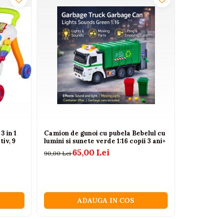
3 in 1
Camion de gunoi cu pubela Bebelul cu
Masinuta 
tiv, 9
lumini si sunete verde 1:16 copii 3 ani+
in 1 cu m
rosie, 2 a
65,00 Lei
90,00 Lei
240,00 Lei
ADAUGA IN COS