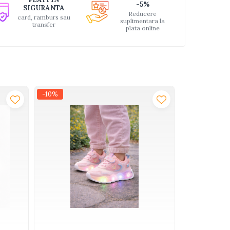
-5%
SIGURANTA
Reducere
card, ramburs sau
suplimentara la
transfer
plata online
-10%
-30%