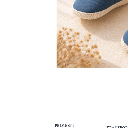
Jucarii bebelusi
Interactive, educative si muzicale
Saltelute si centre de activitati
Jucarii de baie
De plus
Zornaitoare
Pentru dentitie
Masinute
Papusi
Supermarket
Distri
pe
Puzzle
Faceb
Seturi camion
Table desen copii
Jucarii de baie
Seturi de frumusete
Caluti balansoar
PRIMESTI
TRANSPOR