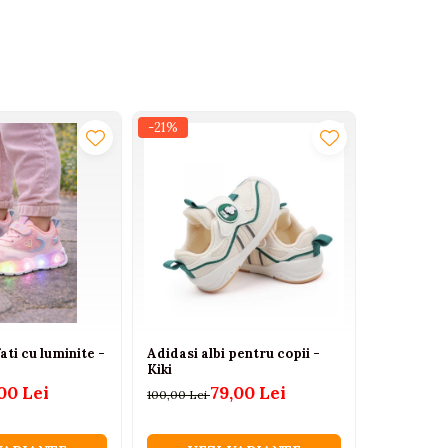
-21%
-18%
ati cu luminite -
Adidasi albi pentru copii -
Adidasi be
Kiki
galben cu 
flexibili
00 Lei
79,00 Lei
100,00 Lei
4
55,00 Lei