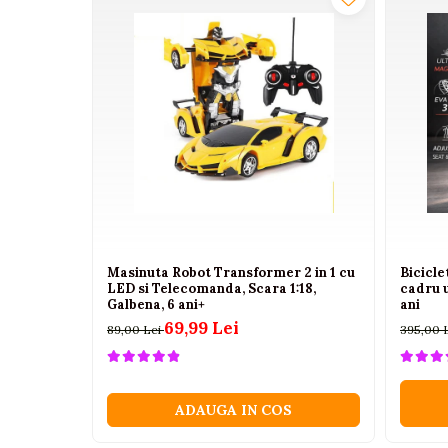
Camioane electrice
Imbracaminte
Seturi copii si bebelusi
Salopete bebe
Costumase
Rochite
Accesorii copii
Body-uri bebe
Masinuta Robot Transformer 2 in 1 cu
Bicicl
Treninguri copii
LED si Telecomanda, Scara 1:18,
cadru 
Galbena, 6 ani+
ani
Baia bebelusului
69,99 Lei
89,00 Lei
395,00 
Incaltaminte
Adidasi
ADAUGA IN COS
Pantofiori