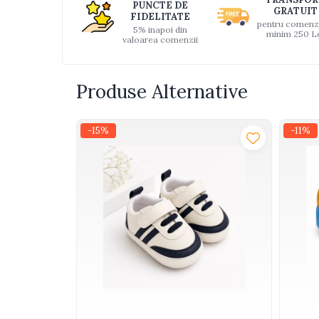
PUNCTE DE
GRATUIT
Interactive, educative si
FIDELITATE
pentru comenz
muzicale
5% inapoi din
minim 250 L
valoarea comenzii
Figurine
Ateliere si unelte
Produse Alternative
Blocuri de constructie
Covorase de dans
-15%
-11%
Creative
De plus
Electrocasnice si bucatarii
Fotolii gonflabile
Jocuri de indemanare
Jocuri sportive
Jucarii educative din lemn
Motociclete
Muzica si instrumente