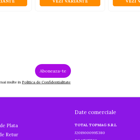
RIANTE
VEZI VARIANTE
VEZI 
 mai multe in
Politica de Confidentialitate
Date comerciale
de Plata
TOTAL TOPMAG S.R.L
J2019000995380
 de Retur