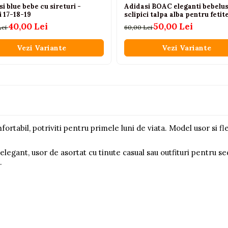
i blue bebe cu sireturi -
Adidasi BOAC eleganti bebelus
i 17-18-19
sclipici talpa alba pentru fetit
40,00 Lei
50,00 Lei
Lei
60,00 Lei
Vezi Variante
Vezi Variante
tabil, potriviti pentru primele luni de viata. Model usor si flex
egant, usor de asortat cu tinute casual sau outfituri pentru sed
.