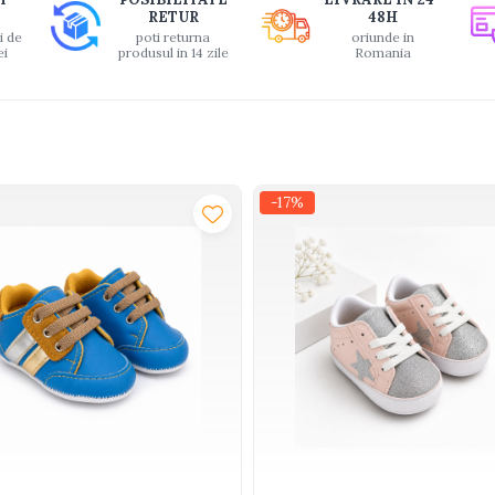
RETUR
48H
i de
poti returna
oriunde in
ei
produsul in 14 zile
Romania
-17%