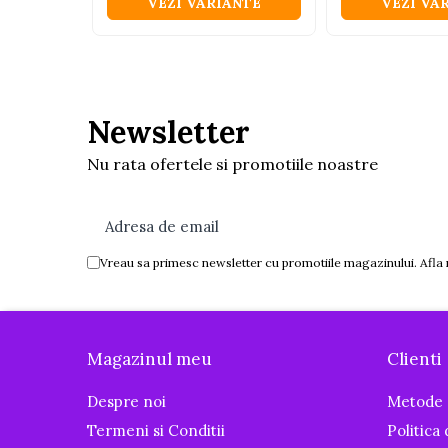
VEZI VARIANTE
VEZI VA
Igiena si ingrijire
Baia bebelusului
Termometre pentru baie
Prosoape
Newsletter
Cadite
Halate de baie
Nu rata ofertele si promotiile noastre
Cutii pentru suzete si depozitare
Aspiratoare nazale si filtre
Perii pentru biberoane si tetine
Vreau sa primesc newsletter cu promotiile magazinului. Afla
Periute de dinti
Olite si reductoare WC
Scutece si accesorii
Magazinul meu
Clienti
Pentru Mamici
Igiena si Ingrijire Postnatala
Despre noi
Metode 
Ingrijire cosmetica mamici
Termeni si Conditii
Politica
Perioada Alaptarii