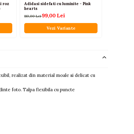
i roz
Adidasi sidefati cu luminite - Pink
Tenisi pentr
e
hearts
0 luni+
99,00 Lei
35
110,00 Lei
50,00 Lei
Vezi Variante
V
ibil, realizat din material moale si delicat cu
inte foto. Talpa flexibila cu puncte