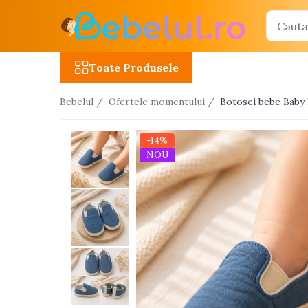
Toate Produsele
Toate Produsele
Jucarii cu telecomanda (RC)
Bebelul /
Ofertele momentului /
Botosei bebe Baby 
Masinute R/C
Tancuri R/C
-14%
Atv-uri R/C
NOU
Avioane si elicoptere R/C
Camioane R/C
Motociclete R/C
Roboti R/C
Utilaje constructii R/C
Jucarii