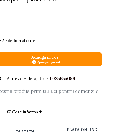
-2 zile lucratoare
Adauga in cos
Aproape epuizat
8
Ai nevoie de ajutor?
0725655059
cestui produs primiti
1
Lei pentru comenzile
Cere informatii
PLATA ONLINE
PLATI IN