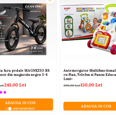
eta fara pedale MAGNEZIO RS
Antemergator Multifunctional 
usor din magneziu negru 3-6
cu Pian, Telefon si Panou Educa
Luni+
245,00 Lei
150,00 Lei
Lei
200,00 Lei
ADAUGA IN COS
ADAUGA IN COS
APROAPE EPUIZAT