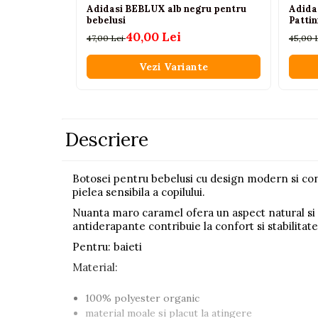
Adidasi BEBLUX alb negru pentru
Adidas
Pistoale
bebelusi
Pattin
40,00 Lei
Plastilina
47,00 Lei
45,00 
Proiectoare
Vezi Variante
Saltelute si centre de activitati
Set Avioane si submarine
Seturi de doctor
Descriere
Seturi de rufe
Trenulete
Botosei pentru bebelusi cu design modern si confor
pielea sensibila a copilului.
Trenuri cu sine
Nuanta maro caramel ofera un aspect natural si el
Vehicule de constructii
antiderapante contribuie la confort si stabilitate
Pentru: baieti
Jucarii exterior
Material:
Ride-on
Biciclete
100% polyester organic
material moale si placut la atingere
Triciclete