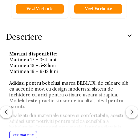
Vezi Variante
Vezi Variante
Descriere
Marimi disponibile:
Marimea 17 – 0-4 luni
Marimea 18 – 5-8 luni
Marimea 19 – 9-12 luni
Adidasi pentru bebelusi marca BEBLUX, de culoare alb
cu accente mov, cu design modern si sistem de
inchidere cu arici pentru o fixare usoara si rapida.
Modelul este practic si usor de incaltat, ideal pentru
parinti.
Realizati din materiale usoare si confortabile, acesti
adidasi sunt potriviti pentru pielea sensibila a
bebelusului. Interiorul este moale, iar talpa flexibila
permite miscarea naturala a piciorului, oferind
Vezi mai mult