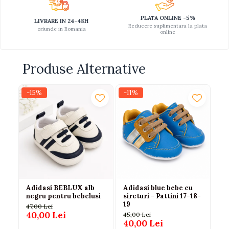
PLATA ONLINE -5%
LIVRARE IN 24-48H
Reducere suplimentara la plata
oriunde in Romania
online
Produse Alternative
-15%
-11%
-1
Adidasi BEBLUX alb
Adidasi blue bebe cu
Ad
negru pentru bebelusi
sireturi - Pattini 17-18-
lu
19
47,00 Lei
110
40,00 Lei
9
45,00 Lei
40,00 Lei