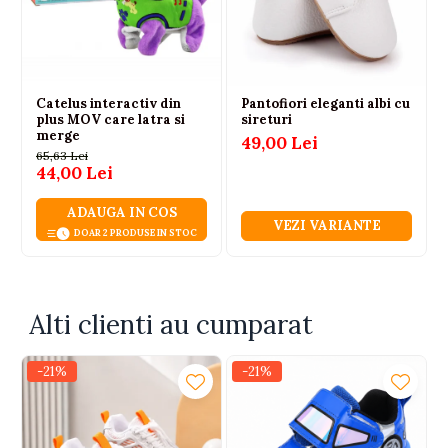
Catelus interactiv din
Pantofiori eleganti albi cu
plus MOV care latra si
sireturi
merge
49,00 Lei
65,63 Lei
44,00 Lei
ADAUGA IN COS
VEZI VARIANTE
DOAR 2 PRODUSE IN STOC
Alti clienti au cumparat
-21%
-21%