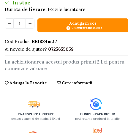
In stoc
Jucarii educative din lemn
Durata de livrare:
1-2 zile lucratoare
Motociclete
Adauga in cos
Muzica si instrumente
Ultimul produs in stoc
Pistoale
Cod Produs:
BB1884m.17
Plastilina
Ai nevoie de ajutor?
0725655059
Proiectoare
La achizitionarea acestui produs primiti
2
Lei pentru
Saltelute si centre de activitati
comenzile viitoare
Set Avioane si submarine
Seturi de doctor
Adauga la Favorite
Cere informatii
Seturi de rufe
Trenulete
Trenuri cu sine
TRANSPORT GRATUIT
POSIBILITATE RETUR
Vehicule de constructii
pentru comenzi de minim 250 Lei
poti returna produsul in 14 zile