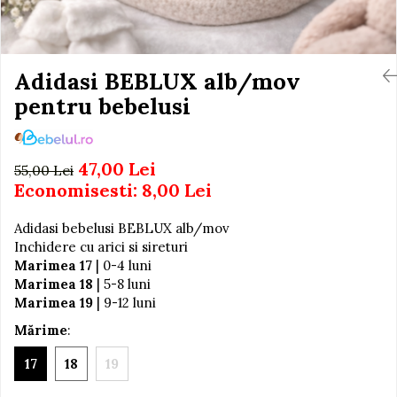
Igiena si Ingrijire Postnatala
Jucarii de baie
Ingrijire cosmetica mamici
Seturi de frumusete
Perioada Alaptarii
Perioada Sarcinii
Adidasi BEBLUX alb/mov
Caluti balansoar
Pompe de san
pentru bebelusi
Interactive, educative si
Sisteme De Purtare
muzicale
Figurine
47,00 Lei
55,00 Lei
Ateliere si unelte
Economisesti:
8,00
Lei
Blocuri de constructie
Adidasi bebelusi BEBLUX alb/mov
Covorase de dans
Inchidere cu arici si sireturi
Creative
Marimea 17
| 0-4 luni
Marimea 18
| 5-8 luni
De plus
Marimea 19
| 9-12 luni
Electrocasnice si bucatarii
Mărime
:
Fotolii gonflabile
17
18
19
Jocuri de indemanare
Jocuri sportive