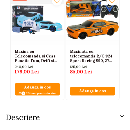
Masina cu
Masinuta cu
Ma
Telecomanda si Ceas,
telecomanda R/C 1:24
RC
Functie Fum, Drift si
Sport Racing S90, 27
te
Lumini, Albastra
MHz, Portocalie, 6+ ani
al
240,00 Lei
125,00 Lei
170
179,00 Lei
85,00 Lei
11
Adauga in cos
Adauga in cos
Ultimul produs in stoc
Descriere