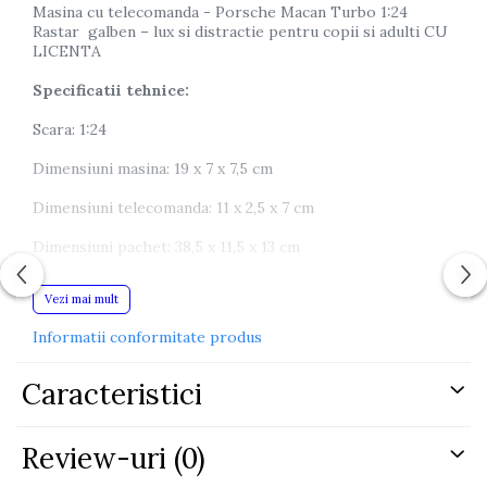
Masina cu telecomanda - Porsche Macan Turbo 1:24
Rastar galben – lux si distractie pentru copii si adulti CU
LICENTA
Specificatii tehnice:
Scara: 1:24
Dimensiuni masina: 19 x 7 x 7,5 cm
Dimensiuni telecomanda: 11 x 2,5 x 7 cm
Dimensiuni pachet: 38,5 x 11,5 x 13 cm
Alimentare masina: 3 baterii AA (nu sunt incluse)
Vezi mai mult
Alimentare telecomanda: 2 baterii AA (nu sunt incluse)
Informatii conformitate produs
Material: plastic rezistent, roti din cauciuc
Caracteristici
Varsta recomandata: 6+ ani
Certificat CE si conform EN71
Review-uri
(0)
Continut kit: