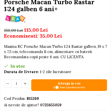
Porsche Macan Turbo Rastar
Igiena si Ingrijire Postnatala
Jucarii de baie
Ingrijire cosmetica mamici
1:24 galben 6 ani+
Seturi de frumusete
Perioada Alaptarii
Perioada Sarcinii
Caluti balansoar
Pompe de san
Interactive, educative si
115,00 Lei
150,00 Lei
Sisteme De Purtare
muzicale
Economisesti:
35,00
Lei
Figurine
Masina RC Porsche Macan Turbo 1:24 Rastar galben, 19 x 7
Ateliere si unelte
x 7,5 cm, telecomanda 11 cm, alimentare cu baterii.
Blocuri de constructie
Recomandata copii peste 6 ani. CU LICENTA
Covorase de dans
In stoc
Durata de livrare:
1-2 zile lucratoare
Creative
De plus
Adauga in cos
Electrocasnice si bucatarii
Doar 2 produse in stoc
Fotolii gonflabile
Cod Produs:
B15269
Jocuri de indemanare
Ai nevoie de ajutor?
0725655059
Jocuri sportive