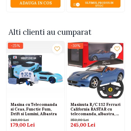
ADAUGA IN COS
ULTIMUL PRODUS IN
distractie.
STOC
Alti clienti au cumparat
-25%
-30%
Masina cu Telecomanda
Masinuta R/C 1:12 Ferrari
si Ceas, Functie Fum,
California RASTAR cu
Drift si Lumini, Albastra
telecomanda, albastra, 6
ani+
240,00 Lei
350,00 Lei
179,00 Lei
245,00 Lei