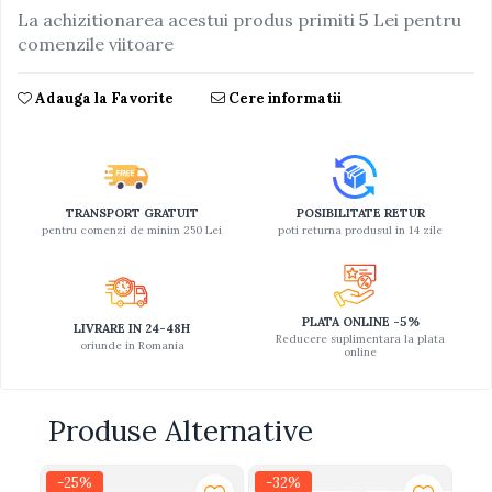
La achizitionarea acestui produs primiti
5
Lei pentru
Jucarii educative din lemn
comenzile viitoare
Motociclete
Adauga la Favorite
Cere informatii
Muzica si instrumente
Pistoale
Plastilina
Proiectoare
TRANSPORT GRATUIT
POSIBILITATE RETUR
pentru comenzi de minim 250 Lei
poti returna produsul in 14 zile
Saltelute si centre de activitati
Set Avioane si submarine
Seturi de doctor
PLATA ONLINE -5%
LIVRARE IN 24-48H
Seturi de rufe
Reducere suplimentara la plata
oriunde in Romania
online
Trenulete
Trenuri cu sine
Produse Alternative
Vehicule de constructii
-25%
-32%
-