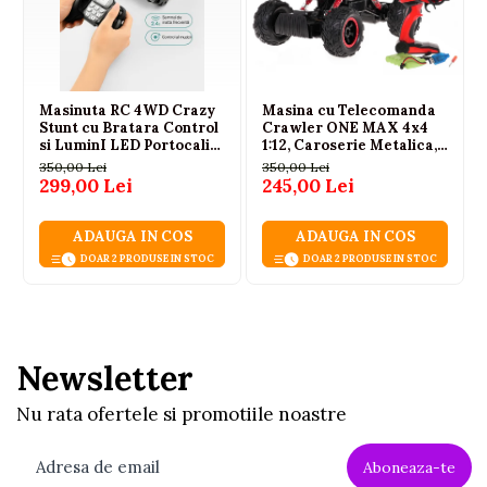
Cablu USB
Ambalaj original
Certificari: CE, EN71
Atentionare: Nerecomandat copiilor sub 3 ani
Masinuta RC 4WD Crazy
Masina cu Telecomanda
Stunt cu Bratara Control
Crawler ONE MAX 4x4
si LuminI LED Portocaliu
1:12, Caroserie Metalica,
14 ani+
Suspensie cu Arcuri, Roti
350,00 Lei
350,00 Lei
din Cauciuc, 2.4GHz,
299,00 Lei
245,00 Lei
Auriu, 6 Ani+
ADAUGA IN COS
ADAUGA IN COS
DOAR 2 PRODUSE IN STOC
DOAR 2 PRODUSE IN STOC
Newsletter
Nu rata ofertele si promotiile noastre