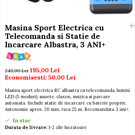
Igiena si Ingrijire Postnatala
Jucarii de baie
Ingrijire cosmetica mamici
Seturi de frumusete
Perioada Alaptarii
Perioada Sarcinii
Masina Sport Electrica cu
Caluti balansoar
Pompe de san
Telecomanda si Statie de
Interactive, educative si
Sisteme De Purtare
muzicale
Incarcare Albastra, 3 ANI+
Figurine
Ateliere si unelte
195,00 Lei
Blocuri de constructie
245,00 Lei
Economisesti:
50,00
Lei
Covorase de dans
Creative
Masina sport electrica RC albastra cu telecomanda, lumini
LED (5 moduri), sunete, claxon, muzica si parcare
De plus
automata. Include statie de incarcare cu baterie proprie.
Electrocasnice si bucatarii
Autonomie aprox. 20 min, raza 25 m. Recomandata 3 ani+.
Fotolii gonflabile
In stoc
Jocuri de indemanare
Durata de livrare:
1-2 zile lucratoare
Jocuri sportive