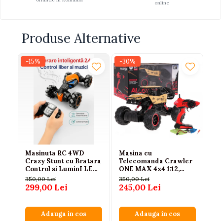
online
Produse Alternative
-15%
-30%
-1
Masinuta RC 4WD
Masina cu
Ma
Crazy Stunt cu Bratara
Telecomanda Crawler
te
Control si LuminI LED
ONE MAX 4x4 1:12,
Po
Portocaliu 14 ani+
Caroserie Metalica,
se
350,00 Lei
350,00 Lei
14
Suspensie cu Arcuri,
MH
299,00 Lei
245,00 Lei
12
Roti din Cauciuc,
2.4GHz, Auriu, 6 Ani+
Adauga in cos
Adauga in cos