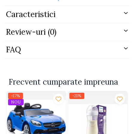
Elementul special al acestui set este statia de
incarcare, care functioneaza similar celor reale
Caracteristici
pentru masinile electrice. Statia are propria baterie,
iar dupa ce este incarcata, poate incarca masina fara
a fi nevoie de o sursa de curent in acel moment.
Review-uri
(0)
Astfel, joaca devine mai flexibila si mai interesanta, iar
copilul invata conceptul de “alimentare” electrica
intr-un mod distractiv.
FAQ
Prin joaca, copilul isi dezvolta coordonarea, reflexele,
indemanarea si imaginatia, bucurandu-se de actiune,
viteza si control.
SPECIFICATII:
Frecvent cumparate impreuna
Tip jucarie: masina RC electrica
-17%
-21%
Tip vehicul: masina de curse
NOU
Control: telecomanda
Raza control: pana la 25 m
Efecte luminoase: da, LED
Moduri lumina: 5