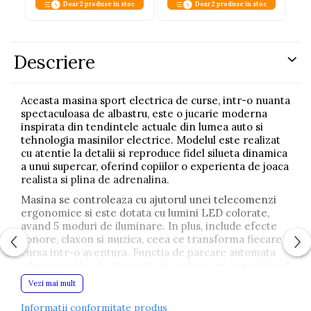
Doar 2 produse in stoc
Doar 2 produse in stoc
Descriere
Aceasta masina sport electrica de curse, intr-o nuanta
spectaculoasa de albastru, este o jucarie moderna
inspirata din tendintele actuale din lumea auto si
tehnologia masinilor electrice. Modelul este realizat
cu atentie la detalii si reproduce fidel silueta dinamica
a unui supercar, oferind copiilor o experienta de joaca
realista si plina de adrenalina.
Masina se controleaza cu ajutorul unei telecomenzi
ergonomice si este dotata cu lumini LED colorate,
avand 5 moduri de iluminare. In plus, include efecte
sonore, claxon si muzica, ceea ce transforma fiecare
cursa intr-o aventura. Functia de parcare automata
adauga un plus de distractie si realism, iar comutatorul
de control al vitezei (pozitionat sub masina) permite
Vezi mai mult
adaptarea vitezei in functie de varsta si nivelul de
indemanare al copilului.
Informatii conformitate produs