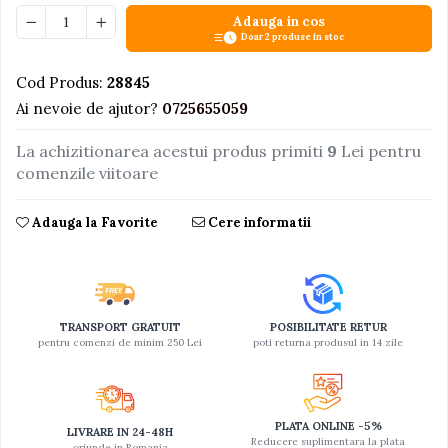
Adauga in cos
Jucarii educative din lemn
Doar 2 produse in stoc
Motociclete
Cod Produs:
28845
Muzica si instrumente
Ai nevoie de ajutor?
0725655059
Pistoale
La achizitionarea acestui produs primiti
9
Lei pentru
Plastilina
comenzile viitoare
Proiectoare
Saltelute si centre de activitati
Adauga la Favorite
Cere informatii
Set Avioane si submarine
Seturi de doctor
Seturi de rufe
TRANSPORT GRATUIT
POSIBILITATE RETUR
Trenulete
pentru comenzi de minim 250 Lei
poti returna produsul in 14 zile
Trenuri cu sine
Vehicule de constructii
PLATA ONLINE -5%
LIVRARE IN 24-48H
Reducere suplimentara la plata
oriunde in Romania