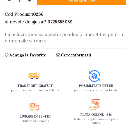
Adauga in cos
Jucarii educative din lemn
Cod Produs:
10236
Motociclete
Ai nevoie de ajutor?
0725655059
Muzica si instrumente
La achizitionarea acestui produs primiti
4
Lei pentru
Pistoale
comenzile viitoare
Plastilina
Proiectoare
Adauga la Favorite
Cere informatii
Saltelute si centre de activitati
Set Avioane si submarine
Seturi de doctor
TRANSPORT GRATUIT
POSIBILITATE RETUR
Seturi de rufe
pentru comenzi de minim 250 Lei
poti returna produsul in 14 zile
Trenulete
Trenuri cu sine
PLATA ONLINE -5%
LIVRARE IN 24-48H
Vehicule de constructii
Reducere suplimentara la plata
oriunde in Romania
online