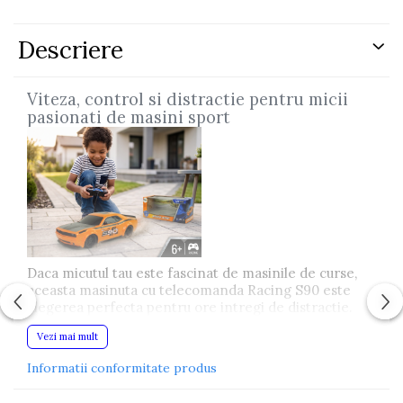
Descriere
Viteza, control si distractie pentru micii
pasionati de masini sport
Daca micutul tau este fascinat de masinile de curse,
aceasta masinuta cu telecomanda Racing S90 este
alegerea perfecta pentru ore intregi de distractie.
Designul sportiv, culoarea portocalie intensa si
Vezi mai mult
comenzile usor de utilizat transforma fiecare joaca
intr-o cursa plina de adrenalina.
Informatii conformitate produs
Pe langa divertisment, jocul contribuie la dezvoltarea
coordonarii mana-ochi, a atentiei si a dexteritatii,