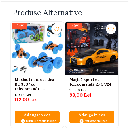
Produse Alternative
-34%
-40%
-
Masinuta acrobatica
Mașină sport cu
Ma
RC 360° cu
telecomandă R/C 1:24
te
telecomanda -
1:
165,00 Lei
albastra, 6 ani+
ca
99,00 Lei
170,63 Lei
70
112,00 Lei
49
Adauga in cos
Adauga in cos
Ultimul produs in stoc
Aproape epuizat