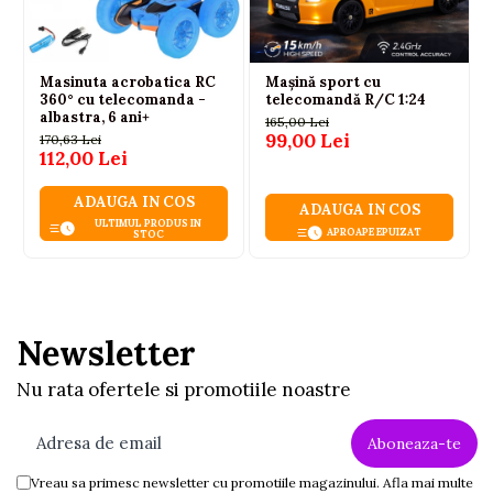
Model: Racing S90
Scara: 1:24
Frecventa telecomenzii: 27 MHz
Masinuta acrobatica RC
Mașină sport cu
360° cu telecomanda -
telecomandă R/C 1:24
Culoare: Portocaliu
albastra, 6 ani+
165,00 Lei
Material: plastic, cauciuc si componente electronice
99,00 Lei
170,63 Lei
Alimentare masinuta: 3 baterii AA 1.5V (neincluse)
112,00 Lei
Alimentare telecomanda: 2 baterii AA 1.5V
(neincluse)
ADAUGA IN COS
ADAUGA IN COS
Certificare CE
ULTIMUL PRODUS IN
APROAPE EPUIZAT
STOC
Brand: LEAN Toys
Varsta recomandata: 6 ani+
Dimensiuni
Masinuta: 19 × 10 × 6 cm
Newsletter
Telecomanda: 11 × 10 × 5 cm
Ambalaj: 28 × 12 × 13 cm
Nu rata ofertele si promotiile noastre
Continutul pachetului
Masinuta cu telecomanda
Telecomanda 27 MHz
Manual de utilizare
Vreau sa primesc newsletter cu promotiile magazinului. Afla mai multe