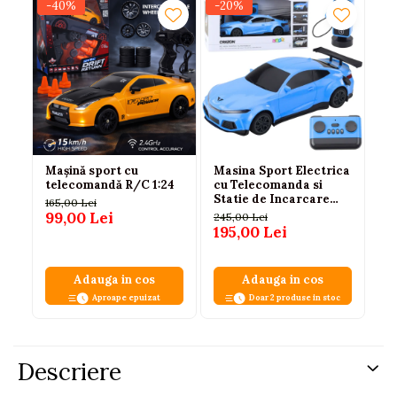
-40%
-20%
-
Mașină sport cu
Masina Sport Electrica
Ma
telecomandă R/C 1:24
cu Telecomanda si
Fe
Statie de Incarcare
RA
165,00 Lei
Albastra, 3 ANI+
te
99,00 Lei
245,00 Lei
35
6 
195,00 Lei
24
Adauga in cos
Adauga in cos
Aproape epuizat
Doar 2 produse in stoc
Descriere