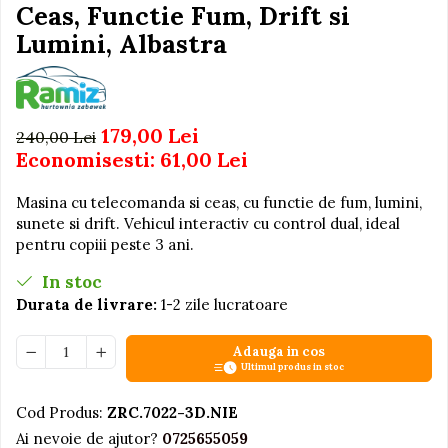
Igiena si Ingrijire Postnatala
Ceas, Functie Fum, Drift si
Jucarii de baie
Ingrijire cosmetica mamici
Lumini, Albastra
Seturi de frumusete
Perioada Alaptarii
Perioada Sarcinii
Caluti balansoar
Pompe de san
Interactive, educative si
179,00 Lei
Sisteme De Purtare
240,00 Lei
muzicale
Economisesti:
61,00
Lei
Figurine
Ateliere si unelte
Masina cu telecomanda si ceas, cu functie de fum, lumini,
sunete si drift. Vehicul interactiv cu control dual, ideal
Blocuri de constructie
pentru copiii peste 3 ani.
Covorase de dans
In stoc
Creative
Durata de livrare:
1-2 zile lucratoare
De plus
Adauga in cos
Electrocasnice si bucatarii
Ultimul produs in stoc
Fotolii gonflabile
Cod Produs:
ZRC.7022-3D.NIE
Jocuri de indemanare
Ai nevoie de ajutor?
0725655059
Jocuri sportive