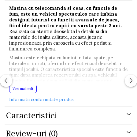
Masina cu telecomanda si ceas, cu functie de
fum, este un vehicul spectaculos care imbina
designul futurist cu functii avansate de joaca,
fiind ideala pentru copiii cu varsta peste 3 ani.
Realizata cu atentie deosebita la detalii si din
materiale de inalta calitate, aceasta jucarie
impresioneaza prin caroseria cu efect perlat si
iluminarea complexa.
Masina este echipata cu lumini in fata, spate, pe
laterale si in roti, oferind un efect vizual deosebit in
timpul jocului. O caracteristica speciala este functia de
fum: dupa umplerea rezervorului cu apa, vehiculul
elimina fum prin doua orificii din spate, sporind
realismul si distractia.
Vezi mai mult
Poate fi controlata atat prin telecomanda clasica, cat
Informatii conformitate produs
si prin intermediul unui ceas special inclus in set,
oferind copiilor doua moduri diferite si interactive de
joaca. Vehiculul se deplaseaza in toate directiile –
Caracteristici
inainte, inapoi, stanga, dreapta – poate face drifturi,
miscari laterale si rotatii complete la 360 de grade.
Review-uri
(0)
Masina functioneaza cu un acumulator reincarcabil de