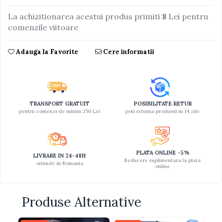
Jucarii educative din lemn
La achizitionarea acestui produs primiti
8
Lei pentru
comenzile viitoare
Motociclete
Muzica si instrumente
Adauga la Favorite
Cere informatii
Pistoale
Plastilina
Proiectoare
TRANSPORT GRATUIT
POSIBILITATE RETUR
Saltelute si centre de activitati
pentru comenzi de minim 250 Lei
poti returna produsul in 14 zile
Set Avioane si submarine
Seturi de doctor
Seturi de rufe
PLATA ONLINE -5%
LIVRARE IN 24-48H
Reducere suplimentara la plata
oriunde in Romania
online
Trenulete
Trenuri cu sine
Produse Alternative
Vehicule de constructii