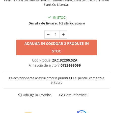
Jucarii educative din lemn
6 ani. Cu Licenta.
Motociclete
IN STOC
Muzica si instrumente
Durata de livrare:
1-2 zile lucratoare
Pistoale
Plastilina
Proiectoare
ADAUGA IN COS
DOAR 2 PRODUSE IN
Saltelute si centre de activitati
STOC
Set Avioane si submarine
Cod Produs:
ZRC.92200.SZA
Seturi de doctor
Ai nevoie de ajutor?
0725655059
Seturi de rufe
La achizitionarea acestui produs primiti
11
Lei pentru comenzile
Trenulete
viitoare
Trenuri cu sine
Adauga la Favorite
Cere informatii
Vehicule de constructii