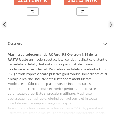
ADAUGA IN COS
ADAUGA IN COS
Descriere
Masina cu telecomanda RC Audi RS Q e-tron 1:14 de la
RASTAR
este un model spectaculos, licentiat, realizat cu o atentie
deosebita la detalii, destinat copiilor pasionati de masini
moderne si curse off-road. Reproducerea fidela a celebrului Audi
RS Q e-tron impresioneaza prin designul robust, liniile dinamice si
finisajele realiste, inclusiv detalii interioare atent lucrate.
Modelul este fabricat din plastic ABS de inalta calitate si
componente mecanice si electronice performante, ceea ce
garanteaza durabilitate si precizie in utilizare. Masina se
deplaseaza fluent si rapid, oferind control complet in toate
directiile: inainte, inapoi, stanga si dreapta.
Telecomanda functioneaza pe frecventa de 2.4 GHz, permitand
utilizarea simultana a mai multor masini fara interferente, ideala