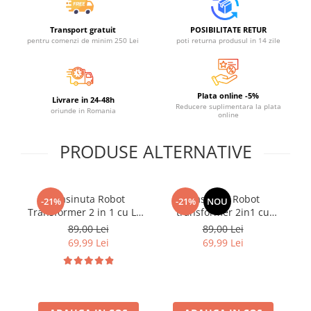
Transport gratuit
POSIBILITATE RETUR
pentru comenzi de minim 250 Lei
poti returna produsul in 14 zile
Plata online -5%
Livrare in 24-48h
Reducere suplimentara la plata
oriunde in Romania
online
PRODUSE ALTERNATIVE
Masinuta Robot
Masinuta Robot
-21%
-21%
NOU
Transformer 2 in 1 cu LED
transformer 2in1 cu
Tr
si Telecomanda, Scara
telecomanda, lumini și
s
89,00 Lei
89,00 Lei
1:18, Galbena, 6 ani+
sunete, 1:18, albastra, 2.4
1
69,99 Lei
69,99 Lei
GHz, 6 ani+