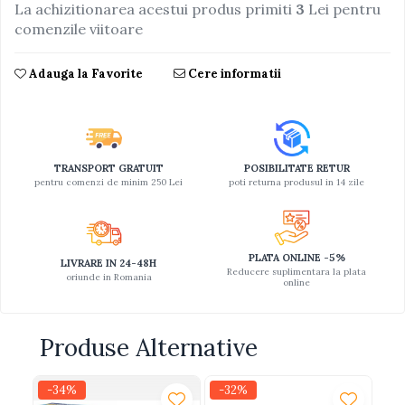
La achizitionarea acestui produs primiti
3
Lei pentru
Jucarii educative din lemn
comenzile viitoare
Motociclete
Adauga la Favorite
Cere informatii
Muzica si instrumente
Pistoale
Plastilina
Proiectoare
TRANSPORT GRATUIT
POSIBILITATE RETUR
pentru comenzi de minim 250 Lei
poti returna produsul in 14 zile
Saltelute si centre de activitati
Set Avioane si submarine
Seturi de doctor
PLATA ONLINE -5%
LIVRARE IN 24-48H
Reducere suplimentara la plata
Seturi de rufe
oriunde in Romania
online
Trenulete
Trenuri cu sine
Produse Alternative
Vehicule de constructii
-34%
-32%
-1