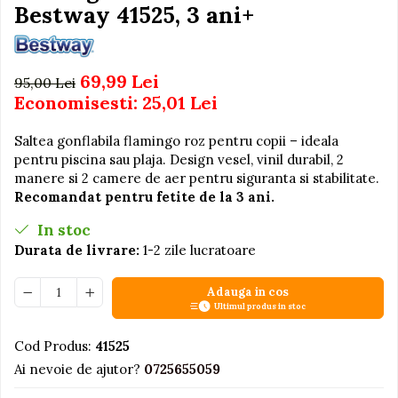
Igiena si Ingrijire Postnatala
Bestway 41525, 3 ani+
Jucarii de baie
Ingrijire cosmetica mamici
Seturi de frumusete
Perioada Alaptarii
Perioada Sarcinii
Caluti balansoar
69,99 Lei
95,00 Lei
Pompe de san
Economisesti:
25,01
Lei
Interactive, educative si
Sisteme De Purtare
muzicale
Saltea gonflabila flamingo roz pentru copii – ideala
Figurine
pentru piscina sau plaja. Design vesel, vinil durabil, 2
Ateliere si unelte
manere si 2 camere de aer pentru siguranta si stabilitate.
Recomandat pentru fetite de la 3 ani.
Blocuri de constructie
In stoc
Covorase de dans
Durata de livrare:
1-2 zile lucratoare
Creative
De plus
Adauga in cos
Ultimul produs in stoc
Electrocasnice si bucatarii
Fotolii gonflabile
Cod Produs:
41525
Jocuri de indemanare
Ai nevoie de ajutor?
0725655059
Jocuri sportive