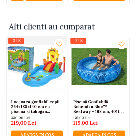
Alti clienti au cumparat
-34%
-32%
Loc joaca gonflabil copii
Piscină Gonflabilă
264x188x140 cm cu
Bohemian Blue™
piscina si tobogan
Bestway – 168 cm, 401L,
Bestway
Design Boho
330,00 Lei
175,00 Lei
219,00 Lei
119,00 Lei
ADAUGA IN COS
ADAUGA IN COS