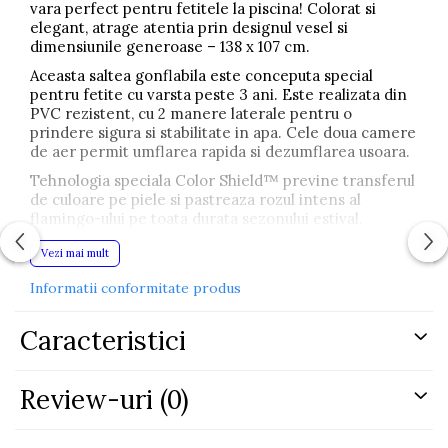
vara perfect pentru fetitele la piscina! Colorat si
elegant, atrage atentia prin designul vesel si
dimensiunile generoase – 138 x 107 cm.
Aceasta saltea gonflabila este conceputa special
pentru fetite cu varsta peste 3 ani. Este realizata din
PVC rezistent, cu 2 manere laterale pentru o
prindere sigura si stabilitate in apa. Cele doua camere
de aer permit umflarea rapida si dezumflarea usoara.
Tehnologia speciala Color Shield™ previne transferul
de culoare pe piele si pastreaza rozul intens al
flamingo-ului pe toata durata sezonului estival.
Ideal pentru piscina, lac, plaja sau joaca in curte –
Vezi mai mult
Flamingo-ul Bestway promite distractie si relaxare in
fiecare zi insorita!
Informatii conformitate produs
📏
Specificatii tehnice:
Caracteristici
Dimensiuni: 138 x 107 cm
Review-uri
(0)
Material: PVC durabil