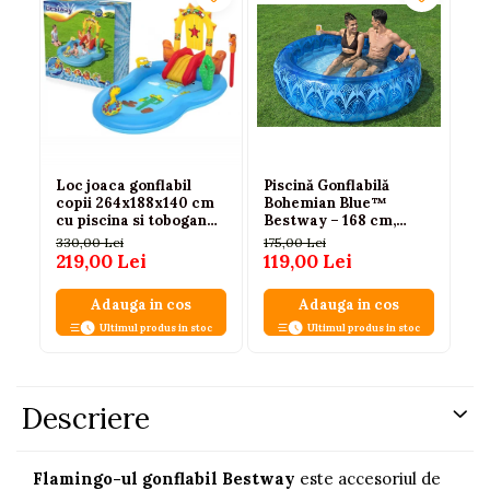
Loc joaca gonflabil
Piscină Gonflabilă
Pi
copii 264x188x140 cm
Bohemian Blue™
Wo
cu piscina si tobogan
Bestway – 168 cm,
Be
Bestway
401L, Design Boho
330,00 Lei
175,00 Lei
85
219,00 Lei
119,00 Lei
69
Adauga in cos
Adauga in cos
Ultimul produs in stoc
Ultimul produs in stoc
Descriere
Flamingo-ul gonflabil Bestway
este accesoriul de