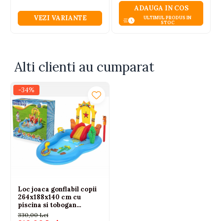
ADAUGA IN COS
VEZI VARIANTE
ULTIMUL PRODUS IN
STOC
Alti clienti au cumparat
-34%
Loc joaca gonflabil copii
264x188x140 cm cu
piscina si tobogan
Bestway
330,00 Lei