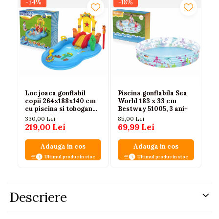
-34%
-18%
-1
Loc joaca gonflabil
Piscina gonflabila Sea
Pi
copii 264x188x140 cm
World 183 x 33 cm
oc
cu piscina si tobogan
Bestway 51005, 3 ani+
Be
Bestway
330,00 Lei
85,00 Lei
20
219,00 Lei
69,99 Lei
16
Adauga in cos
Adauga in cos
Ultimul produs in stoc
Ultimul produs in stoc
Descriere