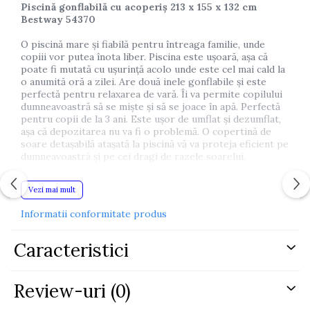
Piscină gonflabilă cu acoperiș 213 x 155 x 132 cm
Bestway 54370
O piscină mare și fiabilă pentru întreaga familie, unde
copiii vor putea înota liber. Piscina este ușoară, așa că
poate fi mutată cu ușurință acolo unde este cel mai cald la
o anumită oră a zilei. Are două inele gonflabile și este
perfectă pentru relaxarea de vară. Îi va permite copilului
dumneavoastră să se miște și să se joace în apă. Perfectă
pentru copii de la 3 ani. Este ușor de umflat și dezumflat,
așa că depozitarea nu va fi o problemă. O copertină de
soare detașabilă atașată la piscină vă va proteja eficient pe
dumneavoastră și pe cei dragi de razele soarelui.
Caracteristici principale:
Vezi mai mult
- Vârstă recomandată: de la 3 ani
Informatii conformitate produs
- Culori interesante ale mării
Caracteristici
- 2 inele gonflabile
- pereți moi, suflați
Review-uri
(0)
- construcție de perete cu grindă I