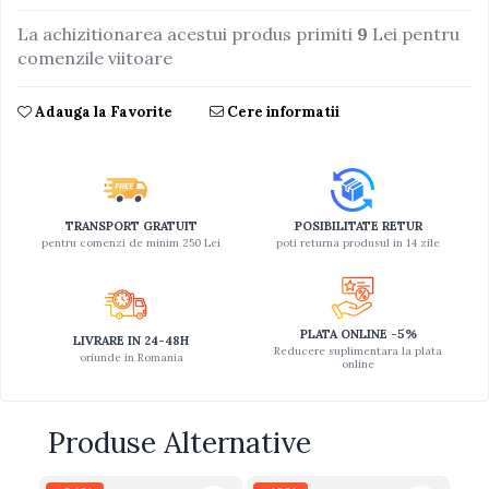
Jucarii educative din lemn
La achizitionarea acestui produs primiti
9
Lei pentru
comenzile viitoare
Motociclete
Muzica si instrumente
Adauga la Favorite
Cere informatii
Pistoale
Plastilina
Proiectoare
TRANSPORT GRATUIT
POSIBILITATE RETUR
Saltelute si centre de activitati
pentru comenzi de minim 250 Lei
poti returna produsul in 14 zile
Set Avioane si submarine
Seturi de doctor
Seturi de rufe
PLATA ONLINE -5%
LIVRARE IN 24-48H
Reducere suplimentara la plata
oriunde in Romania
online
Trenulete
Trenuri cu sine
Produse Alternative
Vehicule de constructii