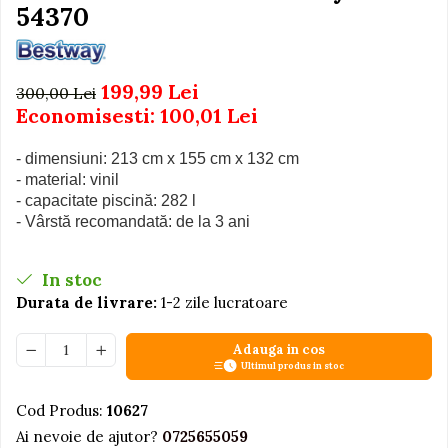
Igiena si Ingrijire Postnatala
54370
Jucarii de baie
Ingrijire cosmetica mamici
Seturi de frumusete
Perioada Alaptarii
Perioada Sarcinii
Caluti balansoar
199,99 Lei
300,00 Lei
Pompe de san
Economisesti:
100,01
Lei
Interactive, educative si
Sisteme De Purtare
muzicale
- dimensiuni: 213 cm x 155 cm x 132 cm
Figurine
- material: vinil
Ateliere si unelte
- capacitate piscină: 282 l
- Vârstă recomandată: de la 3 ani
Blocuri de constructie
Covorase de dans
In stoc
Creative
Durata de livrare:
1-2 zile lucratoare
De plus
Adauga in cos
Electrocasnice si bucatarii
Ultimul produs in stoc
Fotolii gonflabile
Cod Produs:
10627
Jocuri de indemanare
Ai nevoie de ajutor?
0725655059
Jocuri sportive