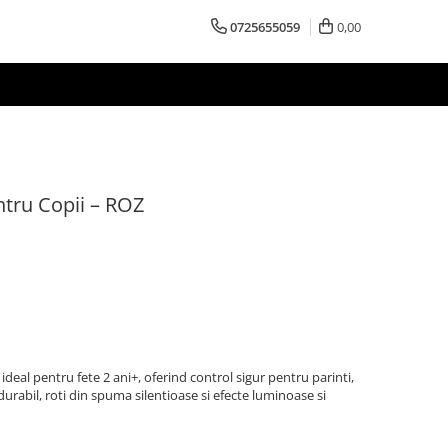
0725655059
0,00
tru Copii – ROZ
eal pentru fete 2 ani+, oferind control sigur pentru parinti,
durabil, roti din spuma silentioase si efecte luminoase si