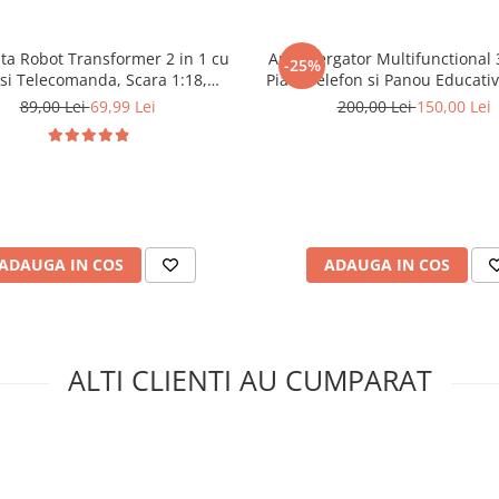
ta Robot Transformer 2 in 1 cu
Antemergator Multifunctional 3
-25%
si Telecomanda, Scara 1:18,
Pian, Telefon si Panou Educativ
Galbena, 6 ani+
89,00 Lei
69,99 Lei
200,00 Lei
150,00 Lei
ADAUGA IN COS
ADAUGA IN COS
L
u-le părinților control complet
 învățare a mersului. Construcția
ALTI CLIENTI AU CUMPARAT
ele din plastic. Ghidonul poate fi
hicul independent pentru copiii