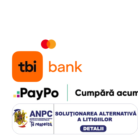
LUI
 în timp ce suporturile pentru
ția solidă și durabilă oferă
 și în exterior.