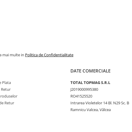
la mai multe in
Politica de Confidentialitate
DATE COMERCIALE
 Plata
TOTAL TOPMAG S.R.L
e Retur
J2019000995380
Produselor
RO41525520
de Retur
Intrarea Violetelor 14 Bl. N29 Sc. B
Ramnicu Valcea, Vâlcea