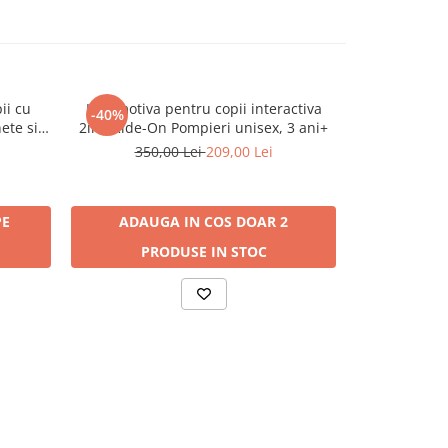
ii cu
Locomotiva pentru copii interactiva
Masinuta ride
-40%
-28%
ete si
2in1 Ride-On Pompieri unisex, 3 ani+
maner parenta
u, 18
350,00 Lei
209,00 Lei
300,
PE
ADAUGA IN COS
DOAR 2
ADAUG
PRODUSE IN STOC
PR