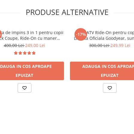
PRODUSE ALTERNATIVE
a de impins 3 in 1 pentru copii
Mini ATV Ride-On pentru cop
%
-17%
ck Coupe, Ride-On cu maner
Licenta Oficiala Goodyear, sun
ntal, volan interactiv, suport
lumini, model 551-G, Albastr
400,00 Lei
249,00 Lei
300,00 Lei
249,99 Lei
are, compartiment depozitare,
luni+, max. 25 kg
roz, 18 luni - 6 ani
DAUGA IN COS
APROAPE
ADAUGA IN COS
APROA
EPUIZAT
EPUIZAT