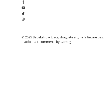
Botosi
Sandale
Cizme
Bebe la masa
© 2025 Bebelul.ro – Joaca, dragoste si grija la fiecare pas.
Scaune de masa
Platforma E-commerce by Gomag
Accesorii pentru hranire
SIGURANȚĂ ÎN TIMPUL MERSU
Seturi de hranire
O balustradă pliabilă protejează copilul în timpul mersului,
Cani, pahare si accesorii
picioare oferă confort și stabilitate celor mai mici. Construc
încredere, permițând totodată distracția atât în interior, cât
Biberoane
Suzete si accesorii
Incalzitoare pentru biberoane si
alimente
Bavete
Igiena si ingrijire