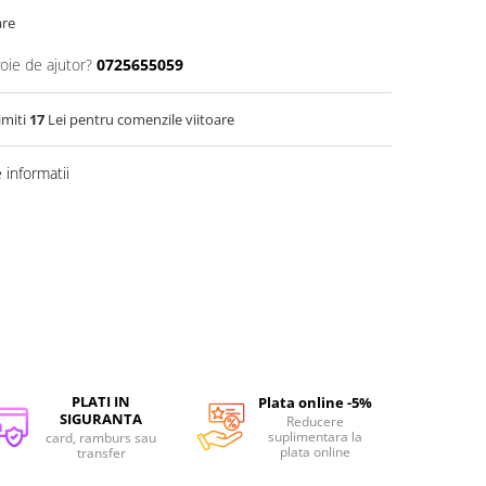
are
oie de ajutor?
0725655059
imiti
17
Lei pentru comenzile viitoare
informatii
PLATI IN
Plata online -5%
SIGURANTA
Reducere
suplimentara la
card, ramburs sau
plata online
transfer