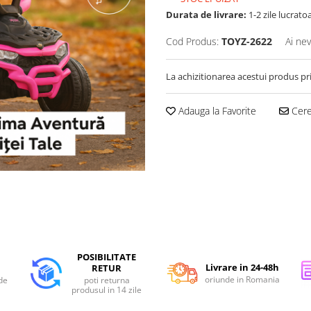
Durata de livrare:
1-2 zile lucrato
Cod Produs:
TOYZ-2622
Ai nev
La achizitionarea acestui produs pr
Adauga la Favorite
Cere 
POSIBILITATE
Livrare in 24-48h
RETUR
oriunde in Romania
de
poti returna
produsul in 14 zile