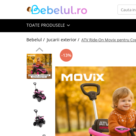
Toate Produsele
TOATE PRODUSELE
Jucarii cu telecomanda (RC)
Bebelul /
Jucarii exterior /
ATV Ride-On Movix pentru Cop
Masinute R/C
-13%
Tancuri R/C
Atv-uri R/C
Avioane si elicoptere R/C
Camioane R/C
Motociclete R/C
Roboti R/C
Utilaje constructii R/C
Jucarii
Jucarii bebelusi