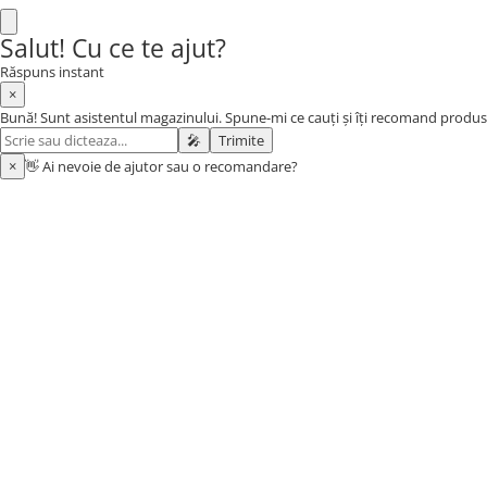
Baia bebelusului
Salut! Cu ce te ajut?
Termometre pentru baie
Răspuns instant
Prosoape
×
Cadite
Bună! Sunt asistentul magazinului. Spune-mi ce cauți și îți recomand produs
🎤
Trimite
Halate de baie
×
👋 Ai nevoie de ajutor sau o recomandare?
Cutii pentru suzete si depozitare
Aspiratoare nazale si filtre
Perii pentru biberoane si tetine
Periute de dinti
Olite si reductoare WC
Scutece si accesorii
Pentru Mamici
Igiena si Ingrijire Postnatala
Ingrijire cosmetica mamici
CONFORT ȘI FUNCȚIONALITAT
Perioada Alaptarii