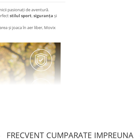
micii pasionați de aventură.
erfect
stilul sport
,
siguranța
și
ea și joaca în aer liber, Movix
FRECVENT CUMPARATE IMPREUNA