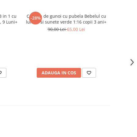
 in 1 cu
Camion de gunoi cu pubela Bebelul cu
Masinuta
-28%
-21%
, 9 Luni+
lumini si sunete verde 1:16 copii 3 ani+
telecoma
alb
90,00 Lei
65,00 Lei
ADAUGA IN COS
AD