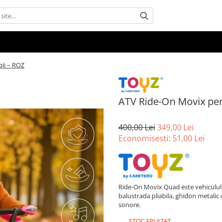
ii – ROZ
ATV Ride-On Movix pen
400,00 Lei
349,00 Lei
Economisesti:
51,00
Lei
Ride-On Movix Quad este vehiculul id
balustrada pliabila, ghidon metalic 
sonore.
STOC EPUIZAT