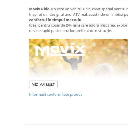
Pistoale
Movix Ride-On
este un vehicul unic, creat special pentru 
Plastilina
Inspirat din designul unui ATV real, acest ride-on îmbină p
Proiectoare
confortul în timpul mersului
.
Ideal pentru copiii de
24+ luni
care adoră mișcarea, explorar
Saltelute si centre de activitati
devine rapid partenerul lor preferat de distracție.
Set Avioane si submarine
Seturi de doctor
Seturi de rufe
Trenulete
Trenuri cu sine
Vehicule de constructii
VEZI MAI MULT
Informatii conformitate produs
Jucarii exterior
Ride-on
Biciclete
Triciclete