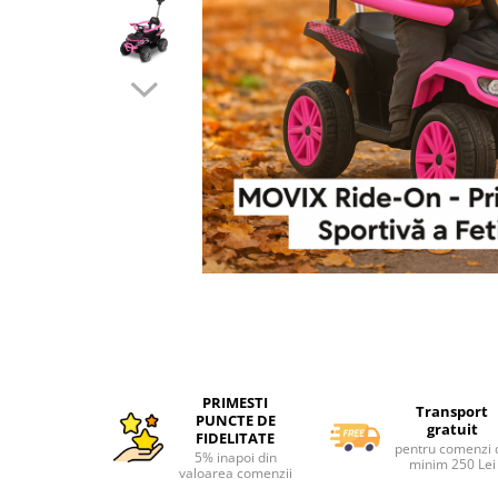
Interactive, educative si muzicale
Saltelute si centre de activitati
Jucarii de baie
De plus
Zornaitoare
Pentru dentitie
Masinute
Papusi
Supermarket
Puzzle
Seturi camion
Distribuie
Table desen copii
pe
PRIMESTI
Facebook
Transport
Jucarii de baie
PUNCTE DE
gratuit
FIDELITATE
Seturi de frumusete
pentru comenzi 
5% inapoi din
minim 250 Lei
valoarea comenzii
Caluti balansoar