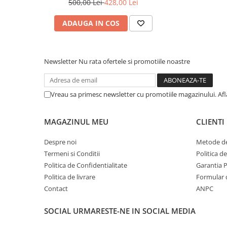
Camioane electrice
500,00 Lei
428,00 Lei
luni
ADAUGA IN COS
Imbracaminte
Seturi copii si bebelusi
Salopete bebe
Newsletter
Nu rata ofertele si promotiile noastre
Costumase
Rochite
Vreau sa primesc newsletter cu promotiile magazinului. Af
Accesorii copii
Body-uri bebe
MAGAZINUL MEU
CLIENTI
Treninguri copii
Despre noi
Metode de
Baia bebelusului
Termeni si Conditii
Politica d
Politica de Confidentialitate
Garantia 
Incaltaminte
Politica de livrare
Formular 
Adidasi
Contact
ANPC
Pantofiori
SOCIAL
URMARESTE-NE IN SOCIAL MEDIA
Tenisi