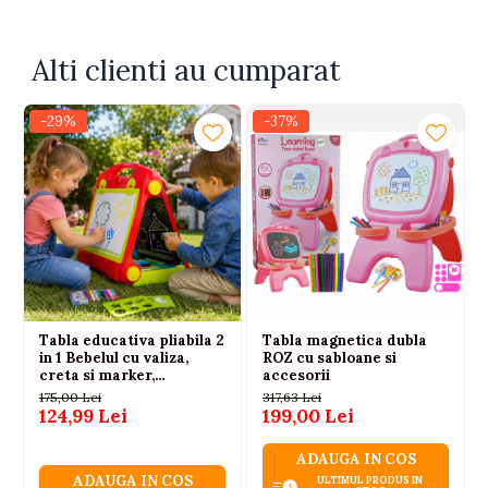
Alti clienti au cumparat
-29%
-37%
Tabla educativa pliabila 2
Tabla magnetica dubla
in 1 Bebelul cu valiza,
ROZ cu sabloane si
creta si marker,
accesorii
multicolor, 3 ani+
175,00 Lei
317,63 Lei
124,99 Lei
199,00 Lei
ADAUGA IN COS
ADAUGA IN COS
ULTIMUL PRODUS IN