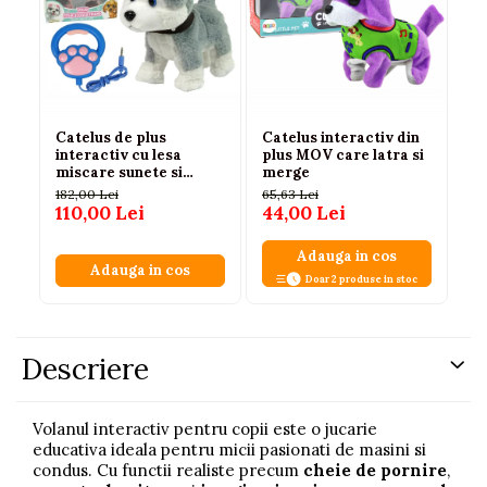
Catelus de plus
Catelus interactiv din
Se
interactiv cu lesa
plus MOV care latra si
cu
miscare sunete si
merge
Ma
melodii, 3 ani+
2 
182,00 Lei
65,63 Lei
65
110,00 Lei
44,00 Lei
59
Adauga in cos
Adauga in cos
Doar 2 produse in stoc
Descriere
Volanul interactiv pentru copii este o jucarie
educativa ideala pentru micii pasionati de masini si
condus. Cu functii realiste precum
cheie de pornire
,