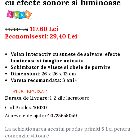
cu efecte sonore si luminoase
Igiena si Ingrijire Postnatala
Jucarii de baie
Ingrijire cosmetica mamici
Seturi de frumusete
Perioada Alaptarii
Perioada Sarcinii
Caluti balansoar
117,60 Lei
147,00 Lei
Pompe de san
Economisesti:
29,40
Lei
Interactive, educative si
Sisteme De Purtare
muzicale
Figurine
Volan interactiv cu sunete de salvare, efecte
luminoase si imagine animata
Ateliere si unelte
Schimbator de viteze si cheie de pornire
Blocuri de constructie
Dimensiuni: 26 x 26 x 12 cm
Varsta recomandata: 3 ani+
Covorase de dans
Creative
STOC EPUIZAT
Durata de livrare:
1-2 zile lucratoare
De plus
Cod Produs:
10020
Electrocasnice si bucatarii
Ai nevoie de ajutor?
0725655059
Fotolii gonflabile
La achizitionarea acestui produs primiti
5
Lei pentru
Jocuri de indemanare
comenzile viitoare
Jocuri sportive