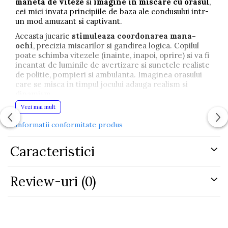
maneta de viteze
si
imagine in miscare cu orasul
,
cei mici invata principiile de baza ale condusului intr-
un mod amuzant si captivant.
Aceasta jucarie
stimuleaza coordonarea mana-
ochi
, precizia miscarilor si gandirea logica. Copilul
poate schimba vitezele (inainte, inapoi, oprire) si va fi
incantat de luminile de avertizare si sunetele realiste
de politie, pompieri si ambulanta. Imaginea orasului
care se misca in timpul jocului adauga realism si
dinamism.
Vezi mai mult
Caracteristici principale:
- Volan interactiv cu sunete si lumini
Informatii conformitate produs
- Imagine animata cu oras in miscare
- Maneta de viteze si cheie de pornire
- Functii educative si distractive
Caracteristici
Setul contine:
- Volan cu suport integrat
Review-uri
(0)
- Cheie de pornire
- Maneta de viteze
Dimensiuni:
Volan: 26 x 26 x 12 cm
Ambalaj: 30 x 30 x 12.5 cm