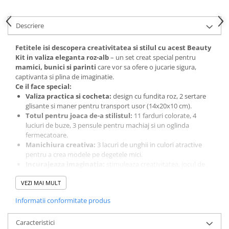
Descriere
Fetitele isi descopera creativitatea si stilul cu acest Beauty
Kit in valiza eleganta roz-alb
– un set creat special pentru
mamici, bunici si parinti
care vor sa ofere o jucarie sigura,
captivanta si plina de imaginatie.
Ce il face special:
Valiza practica si cocheta:
design cu fundita roz, 2 sertare
glisante si maner pentru transport usor (14x20x10 cm).
Totul pentru joaca de-a stilistul:
11 farduri colorate, 4
luciuri de buze, 3 pensule pentru machiaj si un oglinda
fermecatoare.
Manichiura creativa:
3 lacuri de unghii in culori atractive
pentru a crea modele pe degetele mici.
Incurajeaza imaginatia:
stimuleaza creativitatea, jocul de
rol si lucrul in echipa.
VEZI MAI MULT
Sigur si distractiv:
materiale prietenoase pentru copii,
certificat CE si EN71.
Informatii conformitate produs
Dimensiuni valiza:
14x20x10 cm.
Pachet:
24x23x13 cm.
Varsta
recomandata:
5 ani+.
Caracteristici