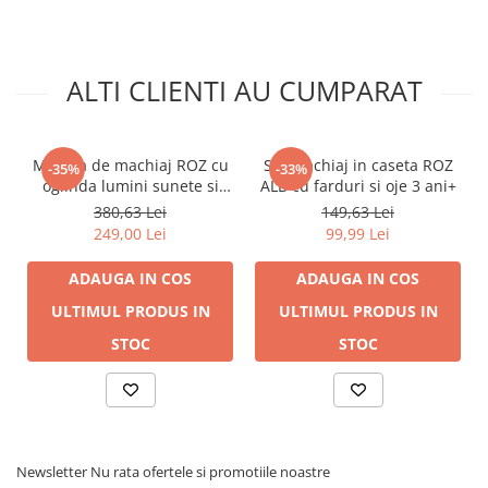
ALTI CLIENTI AU CUMPARAT
Masuta de machiaj ROZ cu
Set machiaj in caseta ROZ
-35%
-33%
oglinda lumini sunete si
ALB cu farduri si oje 3 ani+
accesorii bijuterii
380,63 Lei
149,63 Lei
249,00 Lei
99,99 Lei
ADAUGA IN COS
ADAUGA IN COS
ULTIMUL PRODUS IN
ULTIMUL PRODUS IN
STOC
STOC
Newsletter
Nu rata ofertele si promotiile noastre