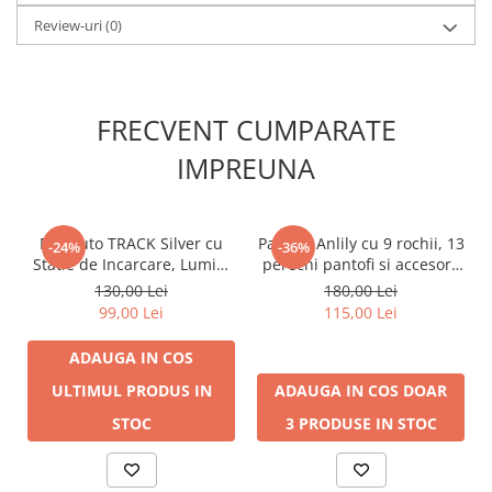
Review-uri
(0)
FRECVENT CUMPARATE
IMPREUNA
R/C Auto TRACK Silver cu
Papusa Anlily cu 9 rochii, 13
-24%
-36%
Statie de Incarcare, Lumini
perechi pantofi si accesorii
si Sunete
fashion pentru fetite
130,00 Lei
180,00 Lei
99,00 Lei
115,00 Lei
ADAUGA IN COS
ULTIMUL PRODUS IN
ADAUGA IN COS
DOAR
STOC
3 PRODUSE IN STOC