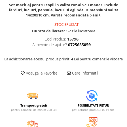
Jucarii educative din lemn
Set machiaj pentru copii in valiza roz-alb cu maner. Include
farduri, luciuri, pensule, lacuri si oglinda. Dimensiuni valiza
Motociclete
14x20x10 cm. Varsta recomandata 5 ani+.
Muzica si instrumente
STOC EPUIZAT
Pistoale
Durata de livrare:
1-2 zile lucratoare
Plastilina
Cod Produs:
15796
Ai nevoie de ajutor?
0725655059
Proiectoare
Saltelute si centre de activitati
La achizitionarea acestui produs primiti
4
Lei pentru comenzile viitoare
Set Avioane si submarine
Seturi de doctor
Adauga la Favorite
Cere informatii
Seturi de rufe
Trenulete
Trenuri cu sine
Transport gratuit
POSIBILITATE RETUR
Vehicule de constructii
pentru comenzi de minim 250 Lei
poti returna produsul in 14 zile