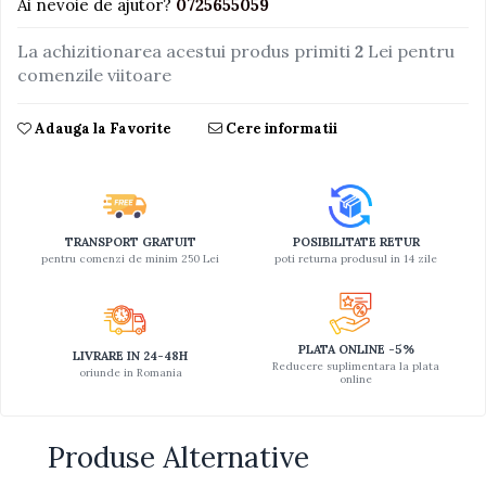
Ai nevoie de ajutor?
0725655059
Jucarii educative din lemn
La achizitionarea acestui produs primiti
2
Lei pentru
Motociclete
comenzile viitoare
Muzica si instrumente
Adauga la Favorite
Cere informatii
Pistoale
Plastilina
Proiectoare
Saltelute si centre de activitati
TRANSPORT GRATUIT
POSIBILITATE RETUR
pentru comenzi de minim 250 Lei
poti returna produsul in 14 zile
Set Avioane si submarine
Seturi de doctor
Seturi de rufe
PLATA ONLINE -5%
LIVRARE IN 24-48H
Trenulete
Reducere suplimentara la plata
oriunde in Romania
online
Trenuri cu sine
Vehicule de constructii
Produse Alternative