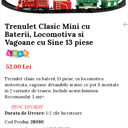
Igiena si Ingrijire Postnatala
Jucarii de baie
Ingrijire cosmetica mamici
Seturi de frumusete
Perioada Alaptarii
Perioada Sarcinii
Trenulet Clasic Mini cu
Caluti balansoar
Pompe de san
Baterii, Locomotiva si
Interactive, educative si
Sisteme De Purtare
muzicale
Vagoane cu Sine 13 piese
Figurine
Ateliere si unelte
52,00 Lei
Blocuri de constructie
Covorase de dans
Trenulet clasic cu baterii, 13 piese, cu locomotiva
Creative
motorizata, vagoane detasabile si sine ce pot fi montate
in 2 variante de traseu. Include semn luminos.
De plus
Recomandat 3 ani+.
Electrocasnice si bucatarii
STOC EPUIZAT
Fotolii gonflabile
Durata de livrare:
1-2 zile lucratoare
Jocuri de indemanare
Cod Produs:
28090
Jocuri sportive