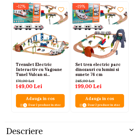
-12%
-19%
-
N
Trenulet Electric
Set tren electric parc
Tr
Interactiv cu Vagoane
dinozauri cu lumini si
cu
Tunel Vulcan si
sunete 76 cm
Va
Dinozauri 95 cm
Su
170,00 Lei
245,00 Lei
60
& 
149,00 Lei
199,00 Lei
55
Adauga in cos
Adauga in cos
Doar 2 produse in stoc
Doar 2 produse in stoc
Descriere