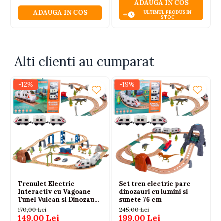
Locomotiva
ADAUGA IN COS
ADAUGA IN COS
ULTIMUL PRODUS IN
Vagoane
STOC
Sine de cale ferata
Semn luminos
Alti clienti au cumparat
Certificari: CE, EN71
Atentionare: Nerecomandat copiilor sub 3 ani
-12%
-19%
Trenulet Electric
Set tren electric parc
Interactiv cu Vagoane
dinozauri cu lumini si
Tunel Vulcan si Dinozauri
sunete 76 cm
95 cm
170,00 Lei
245,00 Lei
149,00 Lei
199,00 Lei