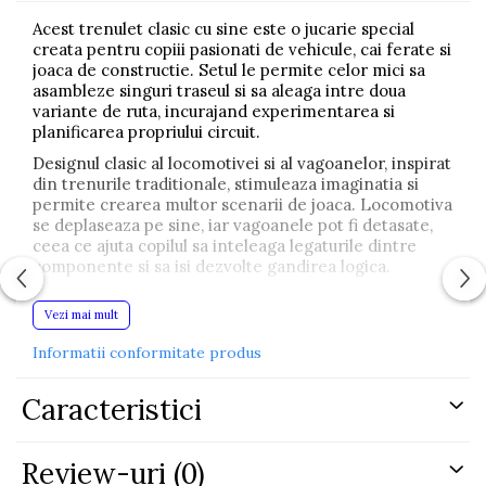
Acest trenulet clasic cu sine este o jucarie special
creata pentru copiii pasionati de vehicule, cai ferate si
joaca de constructie. Setul le permite celor mici sa
asambleze singuri traseul si sa aleaga intre doua
variante de ruta, incurajand experimentarea si
planificarea propriului circuit.
Designul clasic al locomotivei si al vagoanelor, inspirat
din trenurile traditionale, stimuleaza imaginatia si
permite crearea multor scenarii de joaca. Locomotiva
se deplaseaza pe sine, iar vagoanele pot fi detasate,
ceea ce ajuta copilul sa inteleaga legaturile dintre
componente si sa isi dezvolte gandirea logica.
Joaca cu trenuletul contribuie la coordonarea mana-
Vezi mai mult
ochi, indemanare, rabdare si concentrare. Copiii pot
urmari miscarea trenului, pot controla traseul si pot
Informatii conformitate produs
inventa propriile povesti, singuri sau impreuna cu alti
copii. Setul este realizat din materiale sigure si este
gandit pentru joaca repetata, oferind distractie de
Caracteristici
lunga durata.
SPECIFICATII:
Review-uri
(0)