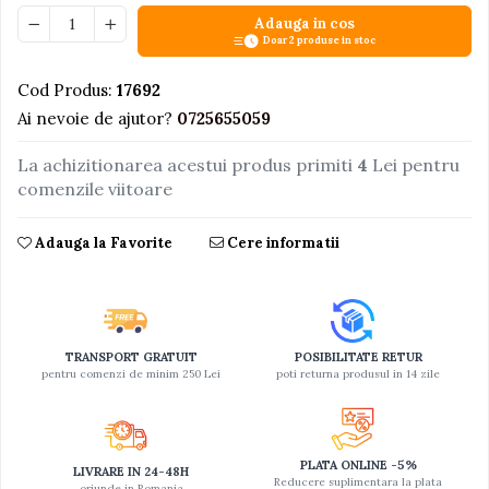
Adauga in cos
Jucarii educative din lemn
Doar 2 produse in stoc
Motociclete
Cod Produs:
17692
Muzica si instrumente
Ai nevoie de ajutor?
0725655059
Pistoale
La achizitionarea acestui produs primiti
4
Lei pentru
Plastilina
comenzile viitoare
Proiectoare
Saltelute si centre de activitati
Adauga la Favorite
Cere informatii
Set Avioane si submarine
Seturi de doctor
Seturi de rufe
TRANSPORT GRATUIT
POSIBILITATE RETUR
Trenulete
pentru comenzi de minim 250 Lei
poti returna produsul in 14 zile
Trenuri cu sine
Vehicule de constructii
PLATA ONLINE -5%
LIVRARE IN 24-48H
Reducere suplimentara la plata
oriunde in Romania