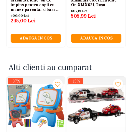
Masinuta Ride-on de
Mașinuță electrică Ride
impins pentru copii cu
On XMX621, Roșu
maner parental si bara
607,19 Lei
de protectie rosie LEAN
505,99 Lei
400,00 Lei
CARS 18 luni+
245,00 Lei
ADAUGA IN COS
ADAUGA IN COS
Alti clienti au cumparat
-37%
-15%