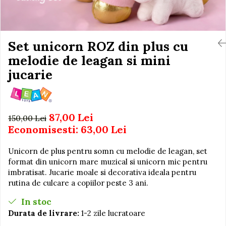
Igiena si Ingrijire Postnatala
Jucarii de baie
Ingrijire cosmetica mamici
Seturi de frumusete
Perioada Alaptarii
Perioada Sarcinii
Set unicorn ROZ din plus cu
Caluti balansoar
Pompe de san
melodie de leagan si mini
Interactive, educative si
Sisteme De Purtare
muzicale
jucarie
Figurine
Ateliere si unelte
87,00 Lei
Blocuri de constructie
150,00 Lei
Economisesti:
63,00
Lei
Covorase de dans
Creative
Unicorn de plus pentru somn cu melodie de leagan, set
format din unicorn mare muzical si unicorn mic pentru
De plus
imbratisat. Jucarie moale si decorativa ideala pentru
Electrocasnice si bucatarii
rutina de culcare a copiilor peste 3 ani.
Fotolii gonflabile
In stoc
Jocuri de indemanare
Durata de livrare:
1-2 zile lucratoare
Jocuri sportive