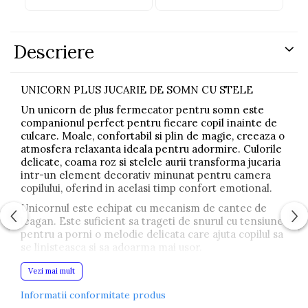
Descriere
UNICORN PLUS JUCARIE DE SOMN CU STELE
Un unicorn de plus fermecator pentru somn este
companionul perfect pentru fiecare copil inainte de
culcare. Moale, confortabil si plin de magie, creeaza o
atmosfera relaxanta ideala pentru adormire. Culorile
delicate, coama roz si stelele aurii transforma jucaria
intr-un element decorativ minunat pentru camera
copilului, oferind in acelasi timp confort emotional.
Unicornul este echipat cu mecanism de cantec de
leagan. Este suficient sa trageti de snurul cu tensiune
pentru a porni o melodie delicata care ajuta copilul sa
se linisteasca si sa adoarma mai usor.
Setul include si un unicorn mai mic, adormit, perfect
Vezi mai mult
ca jucarie de imbratisat pentru copil. Ambele jucarii
sunt extrem de moi si sigure, fiind potrivite pentru
Informatii conformitate produs
utilizare zilnica si momente de relaxare.