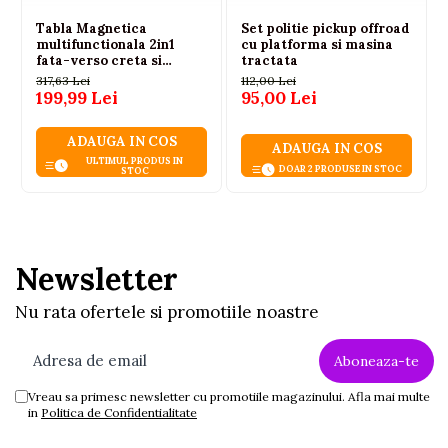
Tabla Magnetica
Set politie pickup offroad
multifunctionala 2in1
cu platforma si masina
fata-verso creta si
tractata
markere
317,63 Lei
112,00 Lei
199,99 Lei
95,00 Lei
ADAUGA IN COS
ADAUGA IN COS
ULTIMUL PRODUS IN
DOAR 2 PRODUSE IN STOC
STOC
Newsletter
Nu rata ofertele si promotiile noastre
Vreau sa primesc newsletter cu promotiile magazinului. Afla mai multe
in
Politica de Confidentialitate