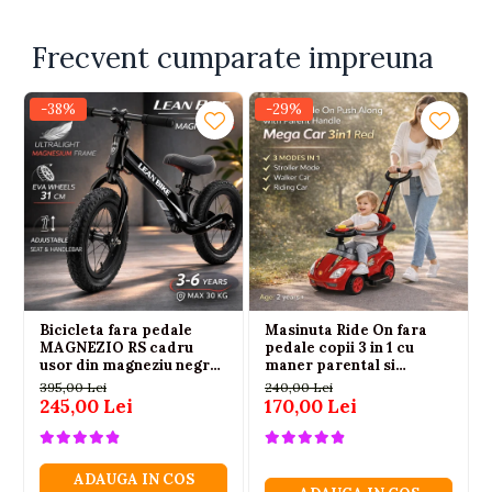
Frecvent cumparate impreuna
-38%
-29%
Bicicleta fara pedale
Masinuta Ride On fara
MAGNEZIO RS cadru
pedale copii 3 in 1 cu
usor din magneziu negru
maner parental si
3-6 ani
depozitare rosie, 2 ani+
395,00 Lei
240,00 Lei
245,00 Lei
170,00 Lei
ADAUGA IN COS