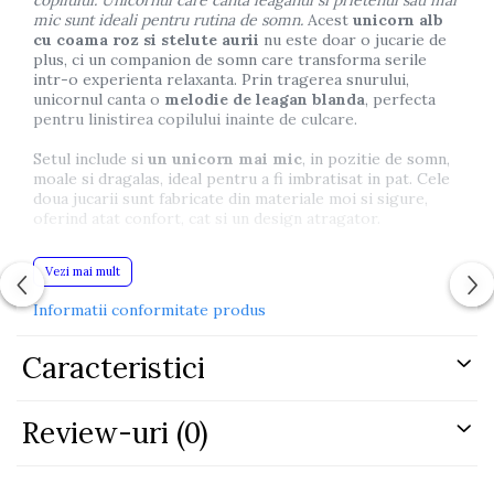
copilului. Unicornul care canta leaganul si prietenul sau mai
mic sunt ideali pentru rutina de somn.
Acest
unicorn alb
cu coama roz si stelute aurii
nu este doar o jucarie de
plus, ci un companion de somn care transforma serile
intr-o experienta relaxanta. Prin tragerea snurului,
unicornul canta o
melodie de leagan blanda
, perfecta
pentru linistirea copilului inainte de culcare.
Setul include si
un unicorn mai mic
, in pozitie de somn,
moale si dragalas, ideal pentru a fi imbratisat in pat. Cele
doua jucarii sunt fabricate din materiale moi si sigure,
oferind atat confort, cat si un design atragator.
Dimensiuni unicorn mare:
22 x 13 x 25 cm
Vezi mai mult
Dimensiuni unicorn mic:
10 x 6 x 7 cm
Dimensiuni ambalaj:
22 x 28 x 11 cm
Informatii conformitate produs
Certificat CE si conform EN71
Un set magic ce aduce visul
mai aproape – doar pe Bebelul.ro, acolo unde joaca si
Caracteristici
odihna se completeaza perfect!
Review-uri
(0)