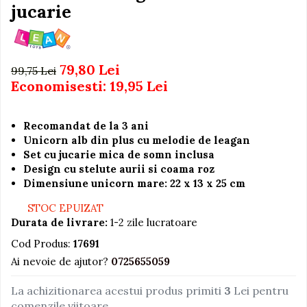
Igiena si Ingrijire Postnatala
jucarie
Jucarii de baie
Ingrijire cosmetica mamici
Seturi de frumusete
Perioada Alaptarii
Perioada Sarcinii
Caluti balansoar
79,80 Lei
99,75 Lei
Pompe de san
Interactive, educative si
Economisesti:
19,95
Lei
Sisteme De Purtare
muzicale
Figurine
Recomandat de la 3 ani
Ateliere si unelte
Unicorn alb din plus cu melodie de leagan
Set cu jucarie mica de somn inclusa
Blocuri de constructie
Design cu stelute aurii si coama roz
Covorase de dans
Dimensiune unicorn mare: 22 x 13 x 25 cm
Creative
STOC EPUIZAT
De plus
Durata de livrare:
1-2 zile lucratoare
Electrocasnice si bucatarii
Cod Produs:
17691
Ai nevoie de ajutor?
0725655059
Fotolii gonflabile
Jocuri de indemanare
La achizitionarea acestui produs primiti
3
Lei pentru
comenzile viitoare
Jocuri sportive