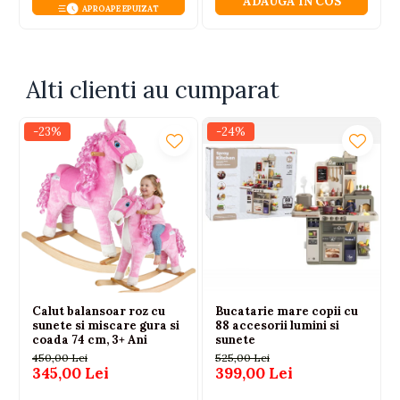
ADAUGA IN COS
APROAPE EPUIZAT
Alti clienti au cumparat
-23%
-24%
Calut balansoar roz cu
Bucatarie mare copii cu
sunete si miscare gura si
88 accesorii lumini si
coada 74 cm, 3+ Ani
sunete
450,00 Lei
525,00 Lei
345,00 Lei
399,00 Lei