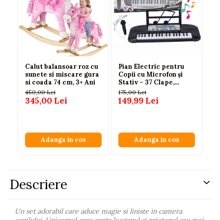
Calut balansoar roz cu
Pian Electric pentru
Ca
sunete si miscare gura
Copii cu Microfon și
in
si coada 74 cm, 3+ Ani
Stativ – 37 Clape,
ma
Negru, 3 ani+
su
450,00 Lei
175,00 Lei
40
3 
345,00 Lei
149,99 Lei
3
Adauga in cos
Adauga in cos
Descriere
Un set adorabil care aduce magie si liniste in camera