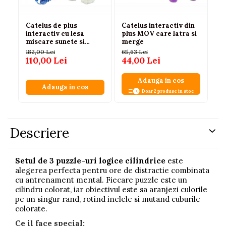
Catelus de plus
Catelus interactiv din
Se
interactiv cu lesa
plus MOV care latra si
cu
miscare sunete si
merge
Ma
melodii, 3 ani+
2 
182,00 Lei
65,63 Lei
65
110,00 Lei
44,00 Lei
59
Adauga in cos
Adauga in cos
Doar 2 produse in stoc
Descriere
Setul de 3 puzzle-uri logice cilindrice
este
alegerea perfecta pentru ore de distractie combinata
cu antrenament mental. Fiecare puzzle este un
cilindru colorat, iar obiectivul este sa aranjezi culorile
pe un singur rand, rotind inelele si mutand cuburile
colorate.
Ce il face special: