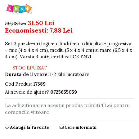
Igiena si Ingrijire Postnatala
Jucarii de baie
Ingrijire cosmetica mamici
Seturi de frumusete
Perioada Alaptarii
31,50 Lei
39,38 Lei
Perioada Sarcinii
Caluti balansoar
Economisesti:
7,88
Lei
Pompe de san
Interactive, educative si
Sisteme De Purtare
muzicale
Set 3 puzzle-uri logice cilindrice cu dificultate progresiva
– mic (4 x 4 x 4 cm), mediu (5 x 4 x 4 cm) si mare (6,5 x 4 x
Figurine
4 cm). Varsta 3 ani+, certificat CE EN71.
Ateliere si unelte
STOC EPUIZAT
Blocuri de constructie
Durata de livrare:
1-2 zile lucratoare
Covorase de dans
Cod Produs:
17589
Creative
Ai nevoie de ajutor?
0725655059
De plus
La achizitionarea acestui produs primiti
1
Lei pentru
Electrocasnice si bucatarii
comenzile viitoare
Fotolii gonflabile
Adauga la Favorite
Cere informatii
Jocuri de indemanare
Jocuri sportive