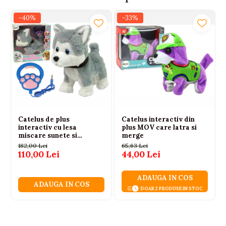
-40%
-33%
Catelus de plus
Catelus interactiv din
interactiv cu lesa
plus MOV care latra si
miscare sunete si
merge
melodii, 3 ani+
182,00 Lei
65,63 Lei
110,00 Lei
44,00 Lei
ADAUGA IN COS
ADAUGA IN COS
DOAR 2 PRODUSE IN STOC