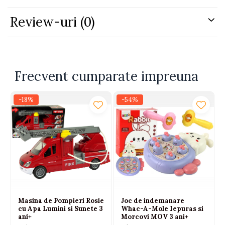
Recomandat copiilor cu varsta mai mare de 3 ani.
Review-uri
(0)
Jocurile din acest set ajuta la dezvoltarea gandirii,
stimuleaza creativitatea, imaginatia, simtul estetic dar
si abilitatile sale de modelare si sculptura.
Dimensiuni:
175х75х240mm
Frecvent cumparate impreuna
-18%
-54%
Masina de Pompieri Rosie
Joc de indemanare
cu Apa Lumini si Sunete 3
Whac-A-Mole Iepuras si
ani+
Morcovi MOV 3 ani+