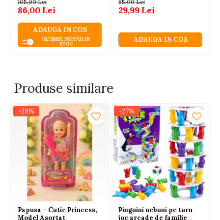
105,00 Lei
65,00 Lei
86,00 Lei
29,99 Lei
ADAUGA IN COS
ADAUGA IN COS
ULTIMUL PRODUS IN
STOC
Produse similare
-29%
-27%
Papusa – Cutie Princess,
Pinguini nebuni pe turn
Model Asortat
joc arcade de familie