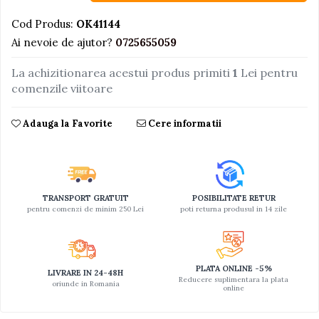
Jucarii educative din lemn
Cod Produs:
OK41144
Ai nevoie de ajutor?
0725655059
Motociclete
Muzica si instrumente
La achizitionarea acestui produs primiti
1
Lei pentru
Pistoale
comenzile viitoare
Plastilina
Adauga la Favorite
Cere informatii
Proiectoare
Saltelute si centre de activitati
Set Avioane si submarine
Seturi de doctor
TRANSPORT GRATUIT
POSIBILITATE RETUR
pentru comenzi de minim 250 Lei
poti returna produsul in 14 zile
Seturi de rufe
Trenulete
Trenuri cu sine
PLATA ONLINE -5%
LIVRARE IN 24-48H
Reducere suplimentara la plata
Vehicule de constructii
oriunde in Romania
online