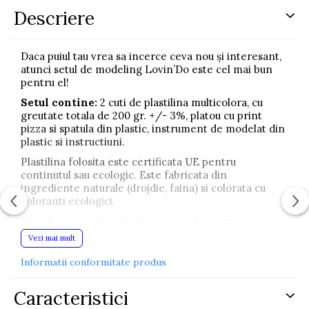
Descriere
Daca puiul tau vrea sa incerce ceva nou și interesant,
atunci setul de modeling Lovin’Do este cel mai bun
pentru el!
Setul contine:
2 cuti de plastilina multicolora, cu
greutate totala de 200 gr. +/- 3%, platou cu print
pizza si spatula din plastic, instrument de modelat din
plastic si instructiuni.
Plastilina folosita este certificata UE pentru
continutul sau ecologic. Este fabricata din
ingrediente naturale (drojdie, faina) si colorata cu
coloranti ecologici.
Plastilina nu se lipeste de maini, nu lasa urme si se
strange rapid de pe suprafete solide. Pentru a-si
Vezi mai mult
pastra elasticitatea, trebuie pastrata in recipient
inchis. Daca uitati plastilina afara pentru un timp mai
Informatii conformitate produs
indelungat si se intareste, ii puteti reda elasticitatea
amestecand-o cu cateva picaturi de apa.
Caracteristici
Copilul tau este liber sa creeze!