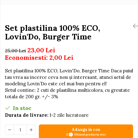
Igiena si Ingrijire Postnatala
Jucarii de baie
Ingrijire cosmetica mamici
Seturi de frumusete
Perioada Alaptarii
Perioada Sarcinii
Set plastilina 100% ECO,
Caluti balansoar
Pompe de san
Lovin'Do, Burger Time
Interactive, educative si
Sisteme De Purtare
muzicale
23,00 Lei
25,00 Lei
Figurine
Economisesti:
2,00
Lei
Ateliere si unelte
Blocuri de constructie
Set plastilina 100% ECO, Lovin'Do, Burger Time Daca puiul
tau vrea sa incerce ceva nou și interesant, atunci setul de
Covorase de dans
modeling Lovin’Do este cel mai bun pentru el!
Creative
Setul contine: 2 cuti de plastilina multicolora, cu greutate
totala de 200 gr. +/- 3%
De plus
In stoc
Electrocasnice si bucatarii
Durata de livrare:
1-2 zile lucratoare
Fotolii gonflabile
Jocuri de indemanare
Adauga in cos
Ultimul produs in stoc
Jocuri sportive