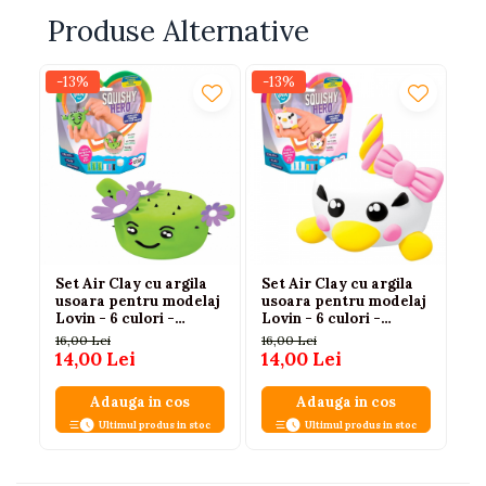
Produse Alternative
-13%
-13%
-1
Set Air Clay cu argila
Set Air Clay cu argila
Se
usoara pentru modelaj
usoara pentru modelaj
us
Lovin - 6 culori -
Lovin - 6 culori -
Lo
Squishy Hero -
Squishy Hero - Teensy-
Sq
16,00 Lei
16,00 Lei
16,
Cactusita
Weensy
14,00 Lei
14,00 Lei
14
Adauga in cos
Adauga in cos
Ultimul produs in stoc
Ultimul produs in stoc