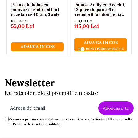
Papusa bebelus cu
Papusa Anlily cu 9 rochii,
pulover caciulita si lant
13 perechi pantofi si
suzeta roz 40 cm, 3 ani+
accesorii fashion pentru
fetite
85,00 Lei
180,00 Lei
55,00 Lei
115,00 Lei
ADAUGA IN COS
ADAUGA IN COS
DOAR 3 PRODUSE IN STOC
Newsletter
Nu rata ofertele si promotiile noastre
Vreau sa primesc newsletter cu promotiile magazinului. Afla mai multe
in
Politica de Confidentialitate