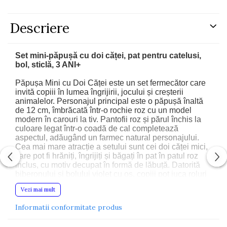
Descriere
Set mini-păpușă cu doi căței, pat pentru catelusi,
bol, sticlă, 3 ANI+
Păpușa Mini cu Doi Căței este un set fermecător care
invită copiii în lumea îngrijirii, jocului și creșterii
animalelor. Personajul principal este o păpușă înaltă
de 12 cm, îmbrăcată într-o rochie roz cu un model
modern în carouri la tiv. Pantofii roz și părul închis la
culoare legat într-o coadă de cal completează
aspectul, adăugând un farmec natural personajului.
Cea mai mare atracție a setului sunt cei doi căței mici,
care pot fi hrăniți, îngrijiți și băgați în pat în patul roz
inclus, cu motiv decupat în formă de lăbuță. Datorită
biberonului și bolului violet cu os, copiii pot juca roluri
realiste de îngrijire a cățeilor mici, dezvoltându-și
Vezi mai mult
empatia, creativitatea și dexteritatea manuală.
Setul este realizat estetic, practic și complet sigur
Informatii conformitate produs
pentru cei mai tineri utilizatori.