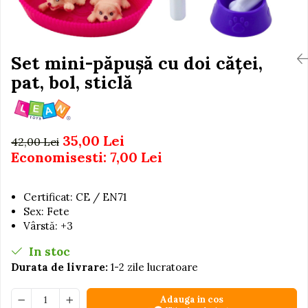
Igiena si Ingrijire Postnatala
Jucarii de baie
Ingrijire cosmetica mamici
Seturi de frumusete
Perioada Alaptarii
Perioada Sarcinii
Set mini-păpușă cu doi căței,
Caluti balansoar
Pompe de san
pat, bol, sticlă
Interactive, educative si
Sisteme De Purtare
muzicale
Figurine
Ateliere si unelte
35,00 Lei
42,00 Lei
Economisesti:
7,00
Lei
Blocuri de constructie
Covorase de dans
Certificat: CE / EN71
Creative
Sex: Fete
De plus
Vârstă: +3
Electrocasnice si bucatarii
In stoc
Fotolii gonflabile
Durata de livrare:
1-2 zile lucratoare
Jocuri de indemanare
Adauga in cos
Jocuri sportive