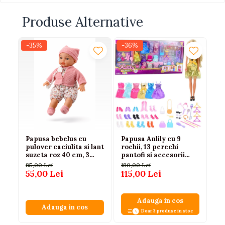
Produse Alternative
-35%
-36%
-1
Papusa bebelus cu
Papusa Anlily cu 9
Pa
pulover caciulita si lant
rochii, 13 perechi
pi
suzeta roz 40 cm, 3
pantofi si accesorii
br
ani+
fashion pentru fetite
mo
85,00 Lei
180,00 Lei
63
55,00 Lei
115,00 Lei
52
Adauga in cos
Adauga in cos
Doar 3 produse in stoc