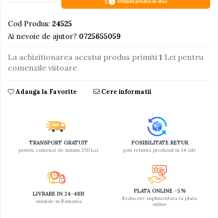
Ultimul produs in stoc
Jucarii educative din lemn
Cod Produs:
24525
Motociclete
Ai nevoie de ajutor?
0725655059
Muzica si instrumente
La achizitionarea acestui produs primiti
1
Lei pentru
Pistoale
comenzile viitoare
Plastilina
Proiectoare
Adauga la Favorite
Cere informatii
Saltelute si centre de activitati
Set Avioane si submarine
Seturi de doctor
TRANSPORT GRATUIT
POSIBILITATE RETUR
Seturi de rufe
pentru comenzi de minim 250 Lei
poti returna produsul in 14 zile
Trenulete
Trenuri cu sine
PLATA ONLINE -5%
LIVRARE IN 24-48H
Vehicule de constructii
Reducere suplimentara la plata
oriunde in Romania
online