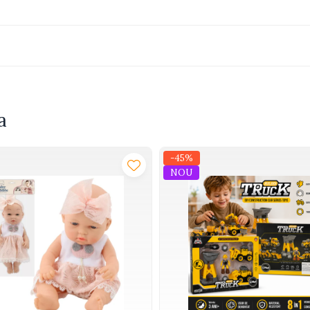
a
-45%
NOU