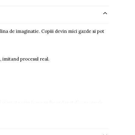
lina de imaginatie. Copiii devin mici gazde si pot
, imitand procesul real.
i si invata prin joaca sa fie ordonata!” – recenzie