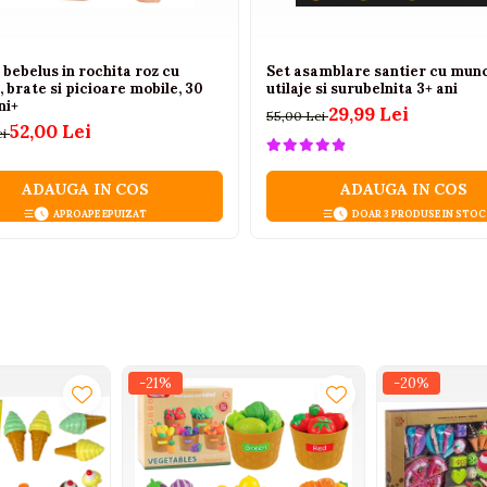
bebelus in rochita roz cu
Set asamblare santier cu munc
, brate si picioare mobile, 30
utilaje si surubelnita 3+ ani
ni+
29,99 Lei
55,00 Lei
52,00 Lei
ei
ADAUGA IN COS
ADAUGA IN COS
APROAPE EPUIZAT
DOAR 3 PRODUSE IN STOC
-21%
-20%