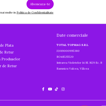
 mai multe in
Politica de Confidentialitate
Date comerciale
de Plata
TOTAL TOPMAG S.R.L
J2019000995380
 de Retur
RO41525520
a Produselor
Intrarea Violetelor 14 Bl. N29 Sc. B
r de Retur
Ramnicu Valcea, Vâlcea