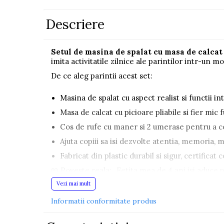
Pistoale
Descriere
Plastilina
Proiectoare
Setul de masina de spalat cu masa de calcat
Saltelute si centre de activitati
imita activitatile zilnice ale parintilor intr-un mod
Set Avioane si submarine
De ce aleg parintii acest set:
Seturi de doctor
Masina de spalat cu aspect realist si functii i
Seturi de rufe
Masa de calcat cu picioare pliabile si fier mic 
Trenulete
Cos de rufe cu maner si 2 umerase pentru a 
Trenuri cu sine
Ajuta copiii sa isi dezvolte atentia, memoria, m
Vehicule de constructii
Fabricat din plastic durabil si sigur, certifica
📖 Poveste reala: „Fetita mea de 4 ani isi aduce pa
Jucarii exterior
mama, Iasi.
Vezi mai mult
Ride-on
Acest set ii apropie pe copii de lumea adultilor, d
Informatii conformitate produs
Biciclete
Triciclete