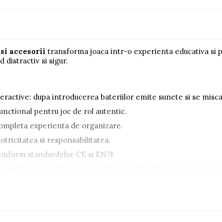
 si accesorii
transforma joaca intr-o experienta educativa si p
 distractiv si sigur.
nteractive: dupa introducerea bateriilor emite sunete si se misca
functional pentru joc de rol autentic.
completa experienta de organizare.
otricitatea si responsabilitatea.
t conform standardelor CE si EN71.
pusile, le spala hainele si apoi le calca. Se distreaza ore intreg
ar intr-un mod creativ si adaptat varstei lor.