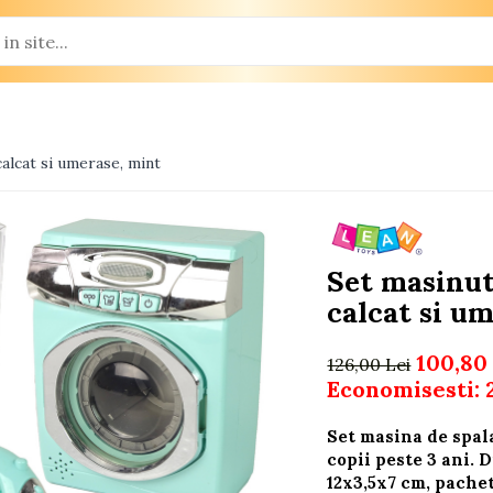
calcat si umerase, mint
Set masinuta
calcat si u
100,80
126,00 Lei
Economisesti:
Set masina de spala
copii peste 3 ani.
12x3,5x7 cm, pache