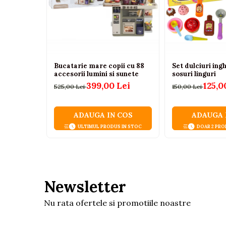
Tenisi
Botosi
Sandale
Cizme
Bucatarie mare copii cu 88
Set dulciuri ing
accesorii lumini si sunete
sosuri linguri
Bebe la masa
399,00 Lei
125,0
525,00 Lei
150,00 Lei
Scaune de masa
Accesorii pentru hranire
ADAUGA IN COS
ADAUGA 
Seturi de hranire
ULTIMUL PRODUS IN STOC
DOAR 2 PRO
Cani, pahare si accesorii
Biberoane
Suzete si accesorii
Newsletter
Incalzitoare pentru biberoane si
alimente
Nu rata ofertele si promotiile noastre
Bavete