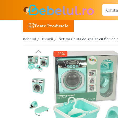
Toate Produsele
Toate Produsele
Jucarii cu telecomanda (RC)
Bebelul /
Jucarii /
Set masinuta de spalat cu fier de 
Masinute R/C
Tancuri R/C
-20%
Atv-uri R/C
Avioane si elicoptere R/C
Camioane R/C
Motociclete R/C
Roboti R/C
Utilaje constructii R/C
Jucarii