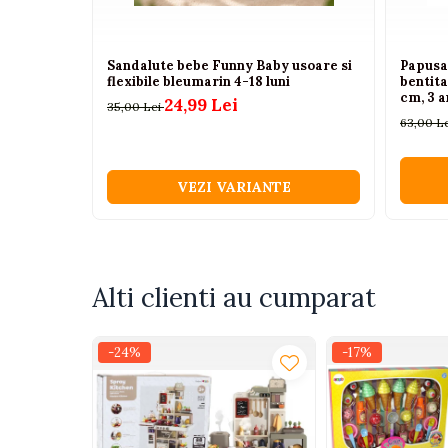
Camioane electrice
Sandalute bebe Funny Baby usoare si
Papusa 
Imbracaminte
flexibile bleumarin 4-18 luni
bentita
Seturi copii si bebelusi
cm, 3 a
24,99 Lei
35,00 Lei
63,00 L
Salopete bebe
Costumase
VEZI VARIANTE
Rochite
Accesorii copii
Body-uri bebe
Treninguri copii
Alti clienti au cumparat
Baia bebelusului
-24%
-17%
Incaltaminte
Adidasi
Pantofiori