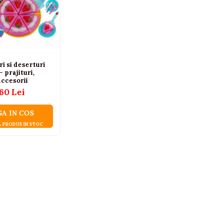
ri si deserturi
– prajituri,
accesorii
,60 Lei
A IN COS
L PRODUS IN STOC