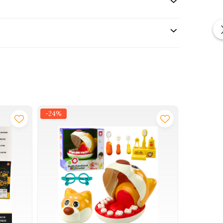
-24%
-35%