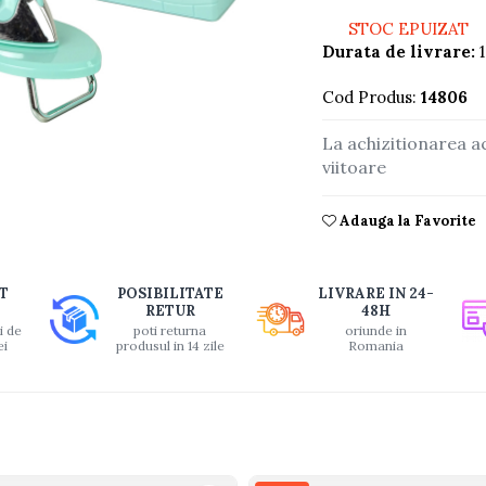
STOC EPUIZAT
Durata de livrare:
1
Cod Produs:
14806
La achizitionarea a
buie
viitoare
ook
Adauga la Favorite
T
POSIBILITATE
LIVRARE IN 24-
RETUR
48H
i de
poti returna
oriunde in
ei
produsul in 14 zile
Romania