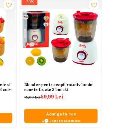
-20%
-18%
cte si
Blender pentru copii rotativ lumini
Set gratar 
3 ani+
sunete fructe 3 bucati
bauturi si l
59,99 Lei
82
75,00 Lei
100,00 Lei
Adauga in cos
A
Doar 2 produse in stoc