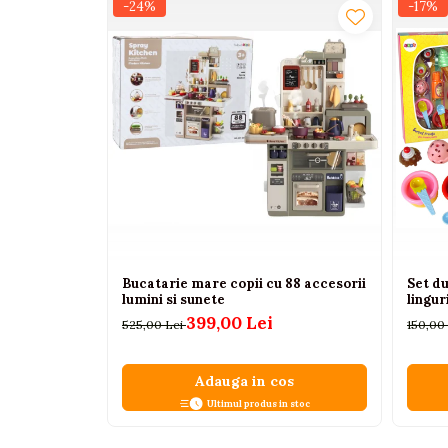
-24%
-17%
Interactive, educative si
muzicale
Figurine
Ateliere si unelte
Blocuri de constructie
Covorase de dans
Creative
De plus
Electrocasnice si bucatarii
Bucatarie mare copii cu 88 accesorii
Set du
Fotolii gonflabile
lumini si sunete
lingur
Jocuri de indemanare
399,00 Lei
525,00 Lei
150,00
Jocuri sportive
Jucarii educative din lemn
Adauga in cos
Ultimul produs in stoc
Motociclete
Muzica si instrumente