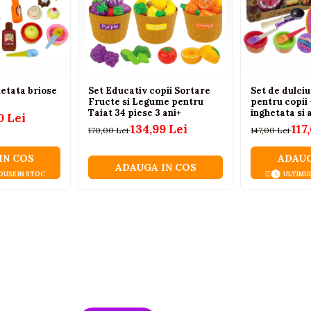
hetata briose
Set Educativ copii Sortare
Set de dulciu
Fructe si Legume pentru
pentru copii 
Taiat 34 piese 3 ani+
inghetata si 
0 Lei
134,99 Lei
117
170,00 Lei
147,00 Lei
IN COS
ADAUG
ADAUGA IN COS
DUSE IN STOC
ULTIMU