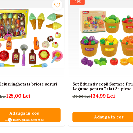
-21%
lciuri inghetata briose sosuri
Set Educativ copii Sortare Fru
i
Legume pentru Taiat 34 piese 
125,00 Lei
134,99 Lei
 Lei
170,00 Lei
Adauga in cos
Adauga in cos
Doar 2 produse in stoc