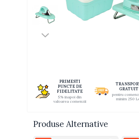
Jucarii bebelusi
Interactive, educative si muzicale
Saltelute si centre de activitati
Jucarii de baie
De plus
Zornaitoare
Distri
Pentru dentitie
pe
Faceb
Masinute
Papusi
Supermarket
PRIMESTI
TRANSPOR
PUNCTE DE
Puzzle
GRATUIT
FIDELITATE
pentru comenz
Seturi camion
5% inapoi din
minim 250 L
valoarea comenzii
Table desen copii
Jucarii de baie
Produse Alternative
Seturi de frumusete
Caluti balansoar