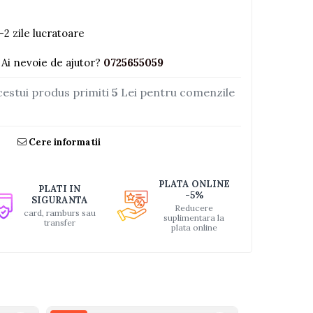
-2 zile lucratoare
Ai nevoie de ajutor?
0725655059
cestui produs primiti
5
Lei pentru comenzile
Cere informatii
PLATA ONLINE
PLATI IN
-5%
SIGURANTA
Reducere
card, ramburs sau
suplimentara la
transfer
plata online