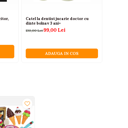
itor,
Catel la dentist jucarie doctor cu
Masuta de
dinte bolnav 3 ani+
lumini sun
99,00 Lei
130,00 Lei
380,63 Lei
ADAUGA IN COS