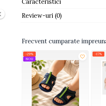
Caracteristici
Piscine
Piscine gonflabile
Review-uri
(0)
Ochelari scufundari
Saltele
Colace inot
Locuri de joaca
Frecvent cumparate impreun
Jocuri sportive
Seturi joaca gradinarit
-29%
-17%
NOU
Masinute si vehicule electrice
pentru copii
Masinute electrice
Motociclete electrice
ATV & BUGGY electrice
Tractoare electrice
Triciclete electrice