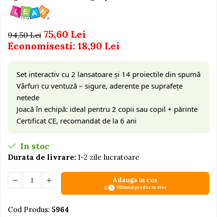
Igiena si Ingrijire Postnatala
Jucarii de baie
Ingrijire cosmetica mamici
Seturi de frumusete
Perioada Alaptarii
75,60 Lei
94,50 Lei
Perioada Sarcinii
Caluti balansoar
Economisesti:
18,90
Lei
Pompe de san
Interactive, educative si
Sisteme De Purtare
muzicale
Set interactiv cu 2 lansatoare și 14 proiectile din spumă
Figurine
Vârfuri cu ventuză – sigure, aderente pe suprafețe
Ateliere si unelte
netede
Joacă în echipă: ideal pentru 2 copii sau copil + părinte
Blocuri de constructie
Certificat CE, recomandat de la 6 ani
Covorase de dans
Creative
In stoc
De plus
Durata de livrare:
1-2 zile lucratoare
Electrocasnice si bucatarii
Adauga in cos
Fotolii gonflabile
Ultimul produs in stoc
Jocuri de indemanare
Cod Produs:
5964
Jocuri sportive