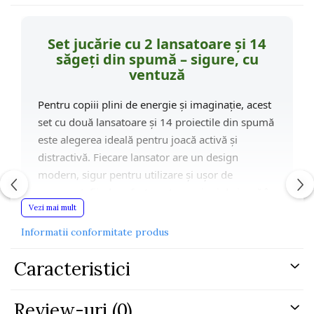
Set jucărie cu 2 lansatoare și 14
săgeți din spumă – sigure, cu
ventuză
Pentru copiii plini de energie și imaginație, acest
set cu două lansatoare și 14 proiectile din spumă
este alegerea ideală pentru joacă activă și
distractivă. Fiecare lansator are un design
modern, sigur pentru utilizare și ușor de
manevrat, fiind perfect pentru sesiuni de joacă în
Vezi mai mult
echipă.
Informatii conformitate produs
Săgețile din spumă moale sunt prevăzute cu
vârfuri cu ventuză, care se fixează cu ușurință pe
Caracteristici
suprafețe netede – ideale pentru ținte de carton
sau pereți lucioși. Lansatoarele se încarcă
manual, fără baterii sau mecanisme complexe,
Review-uri
(0)