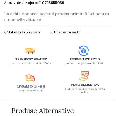
Ai nevoie de ajutor?
0725655059
Jucarii educative din lemn
La achizitionarea acestui produs primiti
3
Lei pentru
Motociclete
comenzile viitoare
Muzica si instrumente
Pistoale
Adauga la Favorite
Cere informatii
Plastilina
Proiectoare
Saltelute si centre de activitati
TRANSPORT GRATUIT
POSIBILITATE RETUR
Set Avioane si submarine
pentru comenzi de minim 250 Lei
poti returna produsul in 14 zile
Seturi de doctor
Seturi de rufe
PLATA ONLINE -5%
LIVRARE IN 24-48H
Trenulete
Reducere suplimentara la plata
oriunde in Romania
online
Trenuri cu sine
Vehicule de constructii
Produse Alternative