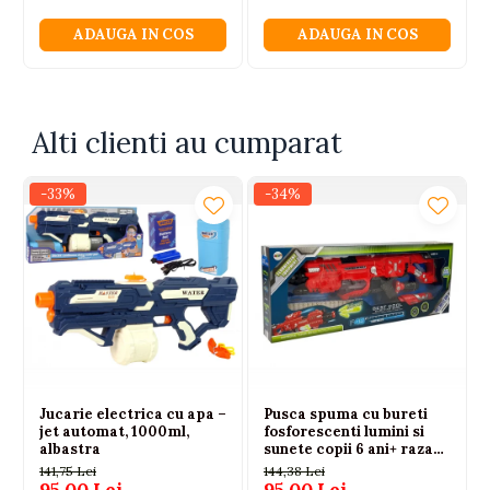
100% sigură, fără riscuri.
ADAUGA IN COS
ADAUGA IN COS
Alti clienti au cumparat
-33%
-34%
Jucarie electrica cu apa –
Pusca spuma cu bureti
jet automat, 1000ml,
fosforescenti lumini si
albastra
sunete copii 6 ani+ raza
45 m
141,75 Lei
144,38 Lei
95,00 Lei
95,00 Lei