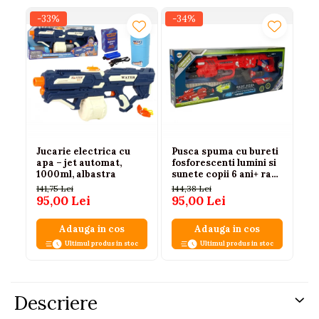
-33%
-34%
-
Jucarie electrica cu
Pusca spuma cu bureti
Ju
apa – jet automat,
fosforescenti lumini si
ți
1000ml, albastra
sunete copii 6 ani+ raza
co
45 m
ac
141,75 Lei
144,38 Lei
36,
95,00 Lei
95,00 Lei
2
Adauga in cos
Adauga in cos
Ultimul produs in stoc
Ultimul produs in stoc
Descriere