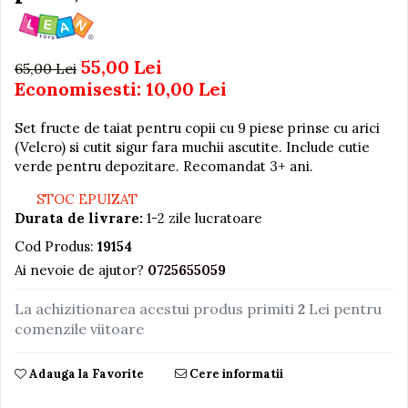
Igiena si Ingrijire Postnatala
Jucarii de baie
Ingrijire cosmetica mamici
Seturi de frumusete
Perioada Alaptarii
55,00 Lei
65,00 Lei
Perioada Sarcinii
Caluti balansoar
Economisesti:
10,00
Lei
Pompe de san
Interactive, educative si
Sisteme De Purtare
muzicale
Set fructe de taiat pentru copii cu 9 piese prinse cu arici
(Velcro) si cutit sigur fara muchii ascutite. Include cutie
Figurine
verde pentru depozitare. Recomandat 3+ ani.
Ateliere si unelte
STOC EPUIZAT
Blocuri de constructie
Durata de livrare:
1-2 zile lucratoare
Covorase de dans
Cod Produs:
19154
Creative
Ai nevoie de ajutor?
0725655059
De plus
La achizitionarea acestui produs primiti
2
Lei pentru
Electrocasnice si bucatarii
comenzile viitoare
Fotolii gonflabile
Adauga la Favorite
Cere informatii
Jocuri de indemanare
Jocuri sportive