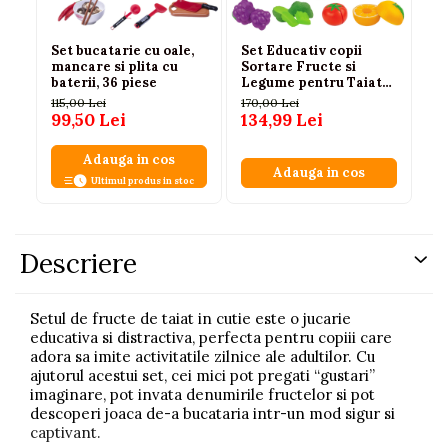
Set bucatarie cu oale,
Set Educativ copii
Bu
mancare si plita cu
Sortare Fructe si
cu
baterii, 36 piese
Legume pentru Taiat
si
34 piese 3 ani+
115,00 Lei
170,00 Lei
52
99,50 Lei
134,99 Lei
3
Adauga in cos
Adauga in cos
Ultimul produs in stoc
Descriere
Setul de fructe de taiat in cutie este o jucarie
educativa si distractiva, perfecta pentru copiii care
adora sa imite activitatile zilnice ale adultilor. Cu
ajutorul acestui set, cei mici pot pregati “gustari”
imaginare, pot invata denumirile fructelor si pot
descoperi joaca de-a bucataria intr-un mod sigur si
captivant.