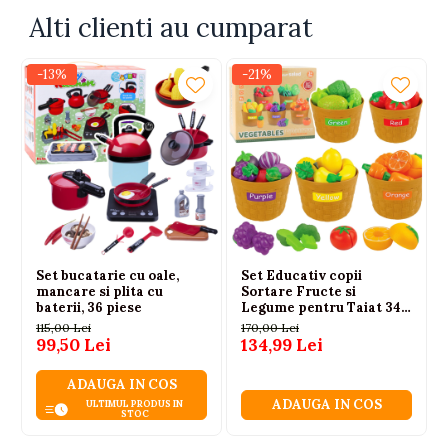
Alti clienti au cumparat
-13%
-21%
Set bucatarie cu oale,
Set Educativ copii
mancare si plita cu
Sortare Fructe si
baterii, 36 piese
Legume pentru Taiat 34
piese 3 ani+
115,00 Lei
170,00 Lei
99,50 Lei
134,99 Lei
ADAUGA IN COS
ADAUGA IN COS
ULTIMUL PRODUS IN
STOC