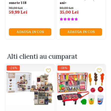
sunete 1:18
ani+
Ambalaj
90,00 Lei
60,00 Lei
59,99 Lei
35,00 Lei
Certificari: CE, EN71
Atentionare: Nerecomandat copiilor sub 3 ani
ADAUGA IN COS
ADAUGA IN COS
Alti clienti au cumparat
-24%
-18%