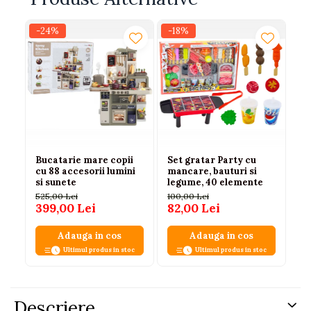
-24%
-18%
-2
Bucatarie mare copii
Set gratar Party cu
Se
cu 88 accesorii lumini
mancare, bauturi si
So
si sunete
legume, 40 elemente
Le
34
525,00 Lei
100,00 Lei
17
399,00 Lei
82,00 Lei
13
Adauga in cos
Adauga in cos
Ultimul produs in stoc
Ultimul produs in stoc
Descriere