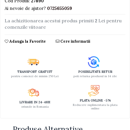
Cod Produs:
27890
Ai nevoie de ajutor?
0725655059
Jucarii educative din lemn
Motociclete
La achizitionarea acestui produs primiti
2
Lei pentru
Muzica si instrumente
comenzile viitoare
Pistoale
Adauga la Favorite
Cere informatii
Plastilina
Proiectoare
Saltelute si centre de activitati
Set Avioane si submarine
TRANSPORT GRATUIT
POSIBILITATE RETUR
pentru comenzi de minim 250 Lei
poti returna produsul in 14 zile
Seturi de doctor
Seturi de rufe
Trenulete
PLATA ONLINE -5%
LIVRARE IN 24-48H
Reducere suplimentara la plata
oriunde in Romania
Trenuri cu sine
online
Vehicule de constructii
Produse Alternative