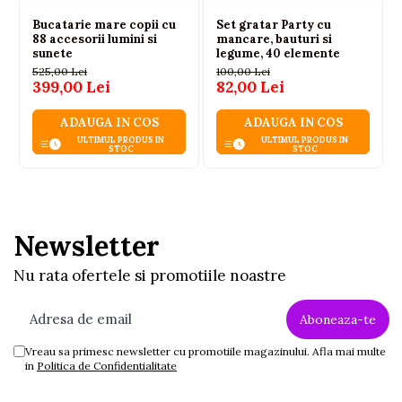
Bucatarie mare copii cu
Set gratar Party cu
88 accesorii lumini si
mancare, bauturi si
sunete
legume, 40 elemente
525,00 Lei
100,00 Lei
399,00 Lei
82,00 Lei
ADAUGA IN COS
ADAUGA IN COS
ULTIMUL PRODUS IN
ULTIMUL PRODUS IN
STOC
STOC
Newsletter
Nu rata ofertele si promotiile noastre
Vreau sa primesc newsletter cu promotiile magazinului. Afla mai multe
in
Politica de Confidentialitate