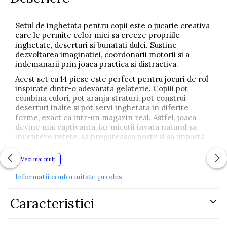
Setul de inghetata pentru copii este o jucarie creativa
care le permite celor mici sa creeze propriile
inghetate, deserturi si bunatati dulci. Sustine
dezvoltarea imaginatiei, coordonarii motorii si a
indemanarii prin joaca practica si distractiva.
Acest set cu 14 piese este perfect pentru jocuri de rol
inspirate dintr-o adevarata gelaterie. Copiii pot
combina culori, pot aranja straturi, pot construi
deserturi inalte si pot servi inghetata in diferite
forme, exact ca intr-un magazin real. Astfel, joaca
devine mai captivanta, iar micutii invata natural sa
inventeze retete, sa pregateasca portii si sa imparta
cu prietenii.
Vezi mai mult
Piesele sunt realizate din plastic usor si rezistent,
ideal pentru joaca zilnica. Setul este potrivit atat
Informatii conformitate produs
pentru joaca individuala, cat si pentru activitati
impreuna cu alti copii, incurajand cooperarea si
gandirea creativa. Formele realiste si culorile
Caracteristici
atractive capteaza atentia si ofera ore intregi de
joaca sigura si educativa.