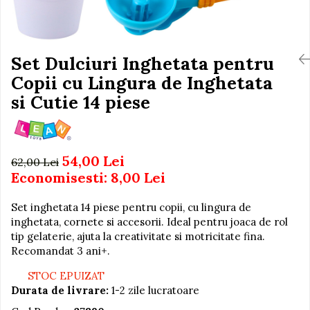
Igiena si Ingrijire Postnatala
Jucarii de baie
Ingrijire cosmetica mamici
Seturi de frumusete
Perioada Alaptarii
Perioada Sarcinii
Set Dulciuri Inghetata pentru
Caluti balansoar
Pompe de san
Copii cu Lingura de Inghetata
Interactive, educative si
Sisteme De Purtare
muzicale
si Cutie 14 piese
Figurine
Ateliere si unelte
54,00 Lei
Blocuri de constructie
62,00 Lei
Economisesti:
8,00
Lei
Covorase de dans
Creative
Set inghetata 14 piese pentru copii, cu lingura de
inghetata, cornete si accesorii. Ideal pentru joaca de rol
De plus
tip gelaterie, ajuta la creativitate si motricitate fina.
Electrocasnice si bucatarii
Recomandat 3 ani+.
Fotolii gonflabile
STOC EPUIZAT
Jocuri de indemanare
Durata de livrare:
1-2 zile lucratoare
Jocuri sportive