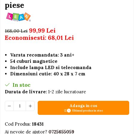
Igiena si Ingrijire Postnatala
piese
Jucarii de baie
Ingrijire cosmetica mamici
Seturi de frumusete
Perioada Alaptarii
Perioada Sarcinii
Caluti balansoar
99,99 Lei
168,00 Lei
Pompe de san
Interactive, educative si
Economisesti:
68,01
Lei
Sisteme De Purtare
muzicale
Figurine
Varsta recomandata: 3 ani+
Ateliere si unelte
54 cuburi magnetice
Include lampa LED si telecomanda
Blocuri de constructie
Dimensiuni cutie: 40 x 28 x 7 cm
Covorase de dans
In stoc
Creative
Durata de livrare:
1-2 zile lucratoare
De plus
Electrocasnice si bucatarii
Adauga in cos
Ultimul produs in stoc
Fotolii gonflabile
Cod Produs:
18431
Jocuri de indemanare
Ai nevoie de ajutor?
0725655059
Jocuri sportive