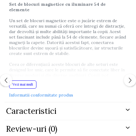
Set de blocuri magnetice cu iluminare 54 de
elemente
Un set de blocuri magnetice este o jucărie extrem de
versatilă, care nu numai că oferă ore întregi de distracție,
dar dezvoltă și multe abilități importante la copii. Acest
set fascinant include până la 54 de elemente, fiecare având
magneți la capete. Datorită acestui fapt, conectarea
blocurilor devine ușoară și satisfăcătoare, iar structurile
create sunt extrem de stabile.
Ceea ce diferențiază aceste blocuri de alte seturi este
designul lor unic, care le permite să fie conectate liber în
diverse moduri și din diverse unghiuri. Copiii pot
experimenta cu diferite forme și structuri, ceea ce le
Vezi mai mult
dezvoltă imaginația și abilitățile spațiale.
Informatii conformitate produs
În plus, lumina inclusă în set este un plus excelent pentru
distracție. Controlată de o telecomandă, aceasta vă
permite să schimbați culorile iluminării, ceea ce îi implică
Caracteristici
și mai mult pe copii și le stimulează creativitatea. Aceștia
nu numai că pot crea structuri interesante, dar pot
experimenta și diverse combinații de culori, ceea ce le
Review-uri
(0)
dezvoltă simțul estetic și abilitățile de compoziție.