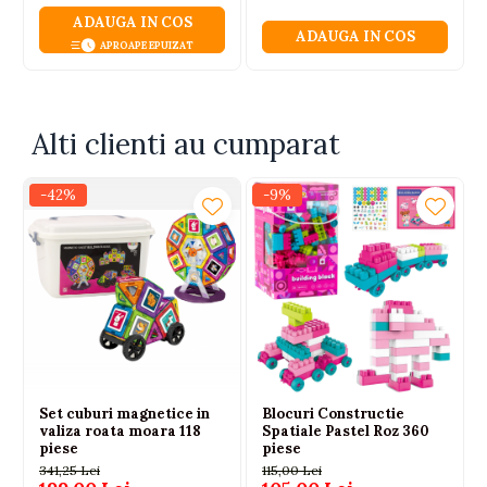
ADAUGA IN COS
ADAUGA IN COS
APROAPE EPUIZAT
Alti clienti au cumparat
-42%
-9%
Set cuburi magnetice in
Blocuri Constructie
valiza roata moara 118
Spatiale Pastel Roz 360
piese
piese
341,25 Lei
115,00 Lei