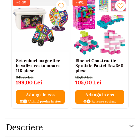
-42%
-9%
-2
Set cuburi magnetice
Blocuri Constructie
Cu
in valiza roata moara
Spatiale Pastel Roz 360
ma
118 piese
piese
Ra
pi
341,25 Lei
115,00 Lei
110
199,00 Lei
105,00 Lei
87
Adauga in cos
Adauga in cos
Ultimul produs in stoc
Aproape epuizat
Descriere