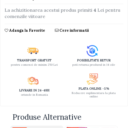
Jucarii educative din lemn
La achizitionarea acestui produs primiti
4
Lei pentru
comenzile viitoare
Motociclete
Muzica si instrumente
Adauga la Favorite
Cere informatii
Pistoale
Plastilina
Proiectoare
TRANSPORT GRATUIT
POSIBILITATE RETUR
Saltelute si centre de activitati
pentru comenzi de minim 250 Lei
poti returna produsul in 14 zile
Set Avioane si submarine
Seturi de doctor
Seturi de rufe
PLATA ONLINE -5%
LIVRARE IN 24-48H
Reducere suplimentara la plata
oriunde in Romania
Trenulete
online
Trenuri cu sine
Vehicule de constructii
Produse Alternative