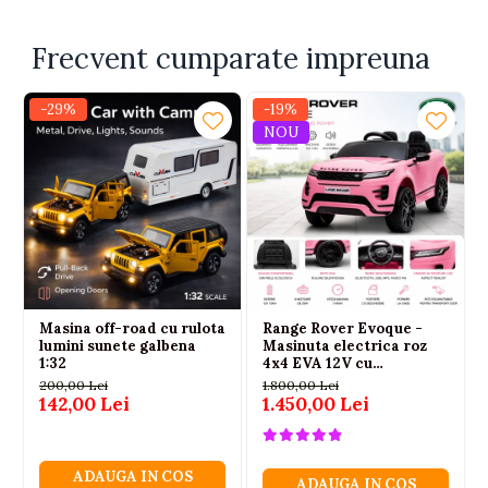
Frecvent cumparate impreuna
-29%
-19%
NOU
Masina off-road cu rulota
Range Rover Evoque -
lumini sunete galbena
Masinuta electrica roz
1:32
4x4 EVA 12V cu
telecomanda parentala
200,00 Lei
1.800,00 Lei
142,00 Lei
1.450,00 Lei
ADAUGA IN COS
ADAUGA IN COS