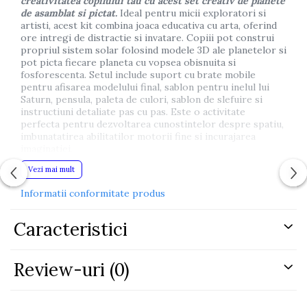
creativitatea copilului tau cu acest set creativ de planete
de asamblat si pictat.
Ideal pentru micii exploratori si
artisti, acest kit combina joaca educativa cu arta, oferind
ore intregi de distractie si invatare. Copiii pot construi
propriul sistem solar folosind modele 3D ale planetelor si
pot picta fiecare planeta cu vopsea obisnuita si
fosforescenta. Setul include suport cu brate mobile
pentru afisarea modelului final, sablon pentru inelul lui
Saturn, pensula, paleta de culori, sablon de slefuire si
instructiuni detaliate pas cu pas. Este o activitate
perfecta pentru dezvoltarea cunostintelor despre spatiu,
imbunatatirea abilitatilor motorii fine si incurajarea
imaginatiei.
Vezi mai mult
Dimensiuni ambalaj:
22 x 6 x 16 cm
Continut
: modele 3D planete, 9 tije metalice, sablon
Informatii conformitate produs
Saturn, pensula, vopsele, vopsea fosforescenta,
suport, smirghel, instructiuni
Caracteristici
Material:
plastic si metal
Certificari
: CE, EN71
Review-uri
(0)
Varsta recomandata:
3 ani+