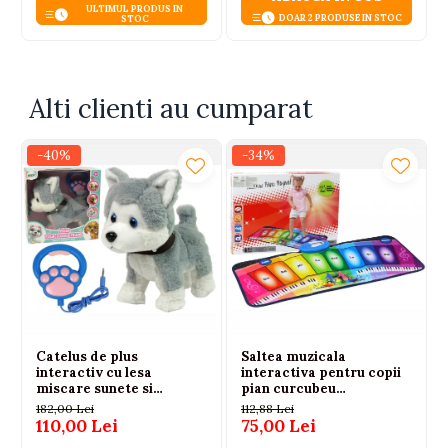
ULTIMUL PRODUS IN
DOAR 2 PRODUSE IN STOC
STOC
Alti clienti au cumparat
-40%
-34%
Catelus de plus
Saltea muzicala
interactiv cu lesa
interactiva pentru copii
miscare sunete si
pian curcubeu
melodii, 3 ani+
educationala
182,00 Lei
112,88 Lei
110,00 Lei
75,00 Lei