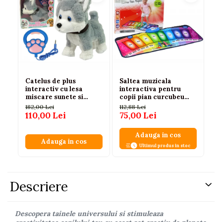
Catelus de plus
Saltea muzicala
Se
interactiv cu lesa
interactiva pentru
cu
miscare sunete si
copii pian curcubeu
Ma
melodii, 3 ani+
educationala
2 
182,00 Lei
112,88 Lei
65
110,00 Lei
75,00 Lei
59
Adauga in cos
Adauga in cos
Ultimul produs in stoc
Descriere
Descopera tainele universului si stimuleaza