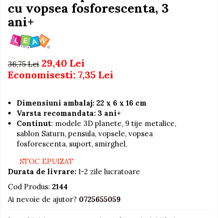
Igiena si Ingrijire Postnatala
cu vopsea fosforescenta, 3
Jucarii de baie
Ingrijire cosmetica mamici
ani+
Seturi de frumusete
Perioada Alaptarii
Perioada Sarcinii
Caluti balansoar
Pompe de san
Interactive, educative si
29,40 Lei
36,75 Lei
Sisteme De Purtare
muzicale
Economisesti:
7,35
Lei
Figurine
Ateliere si unelte
Dimensiuni ambalaj: 22 x 6 x 16 cm
Blocuri de constructie
Varsta recomandata: 3 ani+
Continut
: modele 3D planete, 9 tije metalice,
Covorase de dans
sablon Saturn, pensula, vopsele, vopsea
Creative
fosforescenta, suport, smirghel,
De plus
STOC EPUIZAT
Durata de livrare:
1-2 zile lucratoare
Electrocasnice si bucatarii
Cod Produs:
2144
Fotolii gonflabile
Ai nevoie de ajutor?
0725655059
Jocuri de indemanare
Jocuri sportive