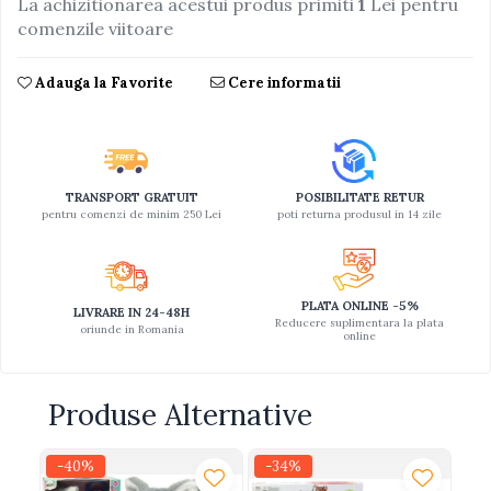
La achizitionarea acestui produs primiti
1
Lei pentru
comenzile viitoare
Jucarii educative din lemn
Motociclete
Adauga la Favorite
Cere informatii
Muzica si instrumente
Pistoale
Plastilina
TRANSPORT GRATUIT
POSIBILITATE RETUR
Proiectoare
pentru comenzi de minim 250 Lei
poti returna produsul in 14 zile
Saltelute si centre de activitati
Set Avioane si submarine
Seturi de doctor
PLATA ONLINE -5%
LIVRARE IN 24-48H
Reducere suplimentara la plata
oriunde in Romania
Seturi de rufe
online
Trenulete
Trenuri cu sine
Produse Alternative
Vehicule de constructii
-40%
-34%
-