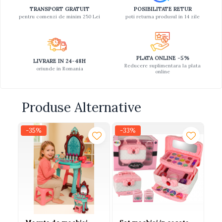
TRANSPORT GRATUIT
POSIBILITATE RETUR
Jucarii educative din lemn
pentru comenzi de minim 250 Lei
poti returna produsul in 14 zile
Motociclete
Muzica si instrumente
PLATA ONLINE -5%
Pistoale
LIVRARE IN 24-48H
Reducere suplimentara la plata
oriunde in Romania
online
Plastilina
Proiectoare
Produse Alternative
Saltelute si centre de activitati
Set Avioane si submarine
-35%
-33%
-
Seturi de doctor
Seturi de rufe
Trenulete
Trenuri cu sine
Vehicule de constructii