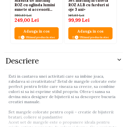
Masuta de machiaj
Set machiaj in caseta
Se
ROZ cu oglinda lumini
ROZ ALB cu farduri si
cu
sunete si accesorii
oje 3 ani+
si
bijuterii
380,63 Lei
149,63 Lei
68
249,00 Lei
99,99 Lei
45
Adauga in cos
Adauga in cos
Ultimul produs in stoc
Ultimul produs in stoc
Descriere
Esti in cautarea unei activitati care sa imbine joaca,
rabdarea si creativitatea? Setul de margele colorate este
perfect pentru fetite care viseaza sa creeze, sa combine
culori si sa isi exprime stilul propriu. Ofera-i sansa sa
devina mica designer de bijuterii si sa descopere bucuria
creatiei manuale.
Set margele colorate pentru copii – creatie de bijuterii:
bratari, coliere si pandantive
Acest set de margele este o propunere ideala pentru