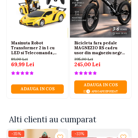
Masinuta Robot
Bicicleta fara pedale
Transformer 2 in 1 cu
MAGNEZIO RS cadru
LED si Telecomanda,
usor din magneziu negru
Scara 1:18, Galbena, 6 ani+
3-6 ani
89,00 Lei
395,00 Lei
69,99 Lei
245,00 Lei
ADAUGA IN COS
ADAUGA IN COS
APROAPE EPUIZAT
Alti clienti au cumparat
-35%
-33%