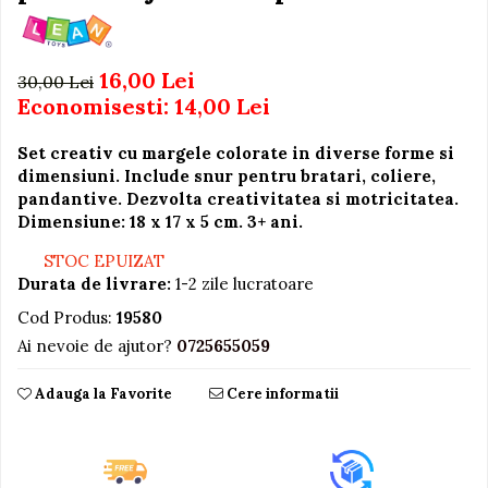
Igiena si Ingrijire Postnatala
Jucarii de baie
Ingrijire cosmetica mamici
Seturi de frumusete
Perioada Alaptarii
16,00 Lei
30,00 Lei
Perioada Sarcinii
Caluti balansoar
Economisesti:
14,00
Lei
Pompe de san
Interactive, educative si
Sisteme De Purtare
muzicale
Set creativ cu margele colorate in diverse forme si
dimensiuni. Include snur pentru bratari, coliere,
Figurine
pandantive. Dezvolta creativitatea si motricitatea.
Ateliere si unelte
Dimensiune: 18 x 17 x 5 cm. 3+ ani.
Blocuri de constructie
STOC EPUIZAT
Covorase de dans
Durata de livrare:
1-2 zile lucratoare
Creative
Cod Produs:
19580
Ai nevoie de ajutor?
0725655059
De plus
Electrocasnice si bucatarii
Adauga la Favorite
Cere informatii
Fotolii gonflabile
Jocuri de indemanare
Jocuri sportive