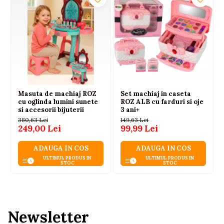
Masuta de machiaj ROZ
Set machiaj in caseta
cu oglinda lumini sunete
ROZ ALB cu farduri si oje
si accesorii bijuterii
3 ani+
380,63 Lei
149,63 Lei
249,00 Lei
99,99 Lei
ADAUGA IN COS
ADAUGA IN COS
ULTIMUL PRODUS IN
ULTIMUL PRODUS IN
STOC
STOC
Newsletter