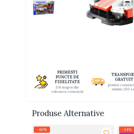
Jucarii bebelusi
Interactive, educative si muzicale
Saltelute si centre de activitati
Jucarii de baie
De plus
Distri
pe
Zornaitoare
Faceb
Pentru dentitie
Masinute
Papusi
PRIMESTI
Supermarket
TRANSPOR
PUNCTE DE
GRATUIT
FIDELITATE
Puzzle
pentru comenz
5% inapoi din
minim 250 L
valoarea comenzii
Seturi camion
Table desen copii
Produse Alternative
Jucarii de baie
Seturi de frumusete
-40%
-34%
Caluti balansoar