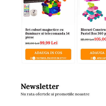
Tenisi
Botosi
Sandale
Cizme
Set cuburi magnetice cu
Blocuri Constru
iluminare si telecomanda 54
Pastel Roz 360 
Bebe la masa
piese
105,0
115,00 Lei
Scaune de masa
99,99 Lei
168,00 Lei
Accesorii pentru hranire
ADAUGA IN COS
ADAUGA 
Seturi de hranire
ULTIMUL PRODUS IN STOC
APROAP
Cani, pahare si accesorii
Biberoane
Suzete si accesorii
Newsletter
Incalzitoare pentru biberoane si
alimente
Nu rata ofertele si promotiile noastre
Bavete