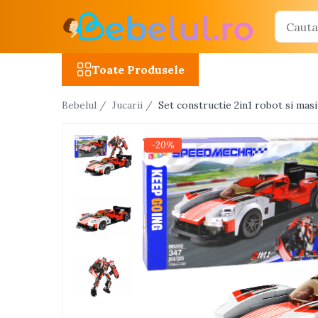
Toate Produsele
Toate Produsele
Jucarii cu telecomanda (RC)
Bebelul /
Jucarii /
Set constructie 2in1 robot si mas
Masinute R/C
Tancuri R/C
-20%
Atv-uri R/C
Avioane si elicoptere R/C
Camioane R/C
Motociclete R/C
Roboti R/C
Utilaje constructii R/C
Jucarii