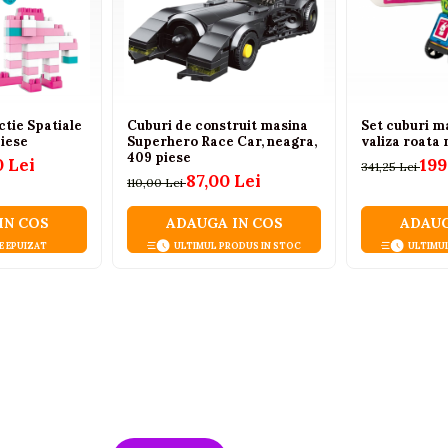
ctie Spatiale
Cuburi de construit masina
Set cuburi m
piese
Superhero Race Car, neagra,
valiza roata
409 piese
0 Lei
199
341,25 Lei
87,00 Lei
110,00 Lei
IN COS
ADAUGA IN COS
ADAUG
E EPUIZAT
ULTIMUL PRODUS IN STOC
ULTIMU