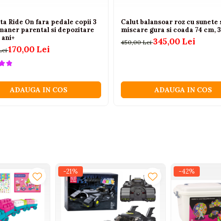
a Ride On fara pedale copii 3
Calut balansoar roz cu sunete 
 maner parental si depozitare
miscare gura si coada 74 cm, 3
 ani+
345,00 Lei
450,00 Lei
170,00 Lei
Lei
ADAUGA IN COS
ADAUGA IN COS
-21%
-42%