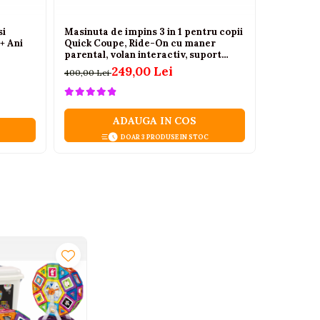
si
Masinuta de impins 3 in 1 pentru copii
Papusa be
+ Ani
Quick Coupe, Ride-On cu maner
bentita, b
parental, volan interactiv, suport
cm, 3 ani+
picioare, compartiment depozitare,
249,00 Lei
400,00 Lei
63,00 Lei
roz, 18 luni - 6 ani
ADAUGA IN COS
DOAR 3 PRODUSE IN STOC