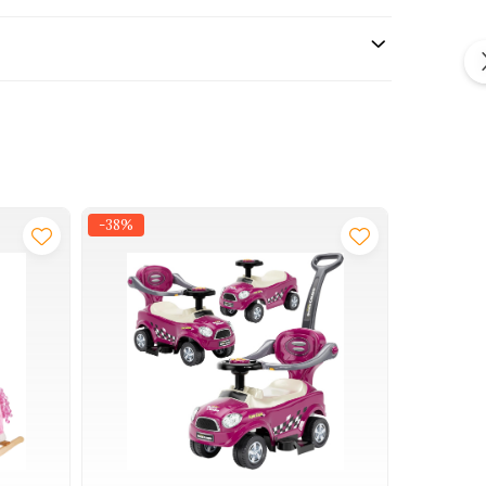
-38%
-17%