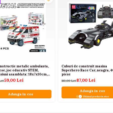
onstructie metalic ambulanta,
Cuburi de construit masina
ese, joc educativ STEM,
Superhero Race Car, neagra, 4
siuni asamblata: 18x7x10cm,
piese
 copii 8+ ani
59,00 Lei
87,00 Lei
Lei
110,00 Lei
Adauga in cos
Adauga in cos
Ultimul produs in stoc