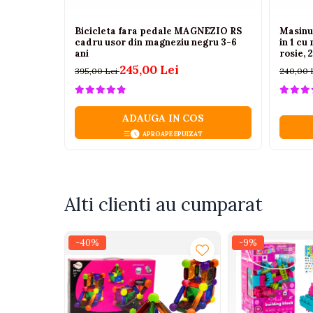
Camioane electrice
Bicicleta fara pedale MAGNEZIO RS
Masinut
cadru usor din magneziu negru 3-6
in 1 cu
Imbracaminte
ani
rosie, 2
Seturi copii si bebelusi
245,00 Lei
395,00 Lei
240,00 
Salopete bebe
Costumase
ADAUGA IN COS
Rochite
APROAPE EPUIZAT
Accesorii copii
Body-uri bebe
Treninguri copii
Alti clienti au cumparat
Baia bebelusului
-40%
-9%
Incaltaminte
Adidasi
Pantofiori