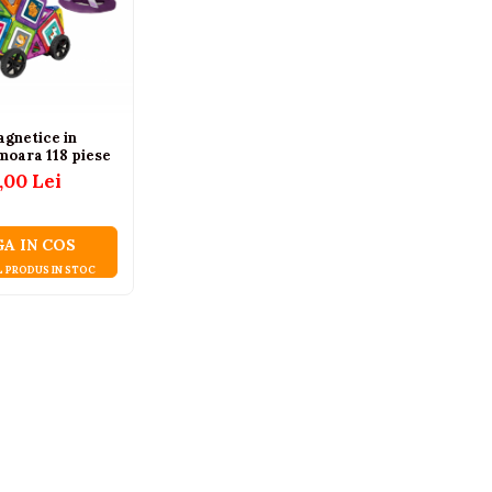
agnetice in
 moara 118 piese
,00 Lei
A IN COS
L PRODUS IN STOC