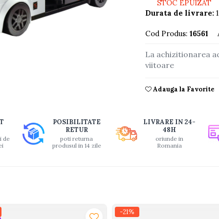
STOC EPUIZAT
Durata de livrare:
1
Cod Produs:
16561
La achizitionarea a
buie
viitoare
ook
Adauga la Favorite
T
POSIBILITATE
LIVRARE IN 24-
RETUR
48H
i de
poti returna
oriunde in
ei
produsul in 14 zile
Romania
-21%