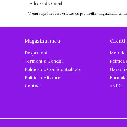
Igiena si ingrijire
Baia bebelusului
Vreau sa primesc newsletter cu promotiile magazinului. Afla
Termometre pentru baie
Prosoape
Cadite
Magazinul meu
Clienti
Halate de baie
Cutii pentru suzete si depozitare
Despre noi
Metode 
Aspiratoare nazale si filtre
Termeni si Conditii
Politica
Perii pentru biberoane si tetine
Politica de Confidentialitate
Garanti
Periute de dinti
Politica de livrare
Formula
Olite si reductoare WC
Contact
ANPC
Scutece si accesorii
Pentru Mamici
Igiena si Ingrijire Postnatala
Ingrijire cosmetica mamici
Perioada Alaptarii