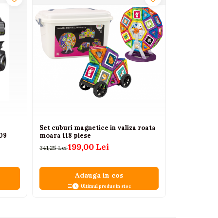
Set cuburi magnetice in valiza roata
09
moara 118 piese
199,00 Lei
341,25 Lei
Adauga in cos
Ultimul produs in stoc