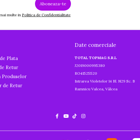
 mai multe in
Politica de Confidentialitate
Date comerciale
de Plata
TOTAL TOPMAG S.R.L
J2019000995380
 de Retur
RO41525520
a Produselor
Intrarea Violetelor 14 Bl. N29 Sc. B
r de Retur
Ramnicu Valcea, Vâlcea