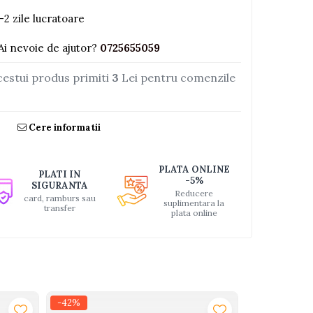
-2 zile lucratoare
Ai nevoie de ajutor?
0725655059
cestui produs primiti
3
Lei pentru comenzile
Cere informatii
PLATA ONLINE
PLATI IN
-5%
SIGURANTA
Reducere
card, ramburs sau
suplimentara la
transfer
plata online
-42%