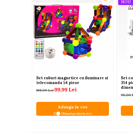
NOU
Interactive, educative si
muzicale
Figurine
Ateliere si unelte
Blocuri de constructie
Covorase de dans
Creative
De plus
Electrocasnice si bucatarii
Set cuburi magnetice cu iluminare si
Set c
telecomanda 54 piese
314 pi
Fotolii gonflabile
dimen
99,99 Lei
168,00 Lei
pentru
Jocuri de indemanare
90,00 
Jocuri sportive
Adauga in cos
Jucarii educative din lemn
Ultimul produs in stoc
Motociclete
Muzica si instrumente