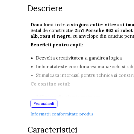
Descriere
Pistoale
Plastilina
Doua lumi intr-o singura cutie: viteza si im
Proiectoare
Setul de constructie
2in1 Porsche 963 si robot
Saltelute si centre de activitati
alb, rosu si negru
, cu anvelope din cauciuc pent
Set Avioane si submarine
Beneficii pentru copil:
Seturi de doctor
Dezvolta creativitatea si gandirea logica
Seturi de rufe
Imbunatateste coordonarea mana-ochi si rab
Trenulete
Stimuleaza interesul pentru tehnica si constru
Trenuri cu sine
Ce contine setul:
Vehicule de constructii
347 piese din plastic rezistent
Vezi mai mult
Anvelope din cauciuc
Jucarii exterior
Ride-on
Informatii conformitate produs
Manual de instructiuni usor de urmat
Biciclete
Cutie originala ideala pentru cadou
Caracteristici
Dimensiuni:
Triciclete