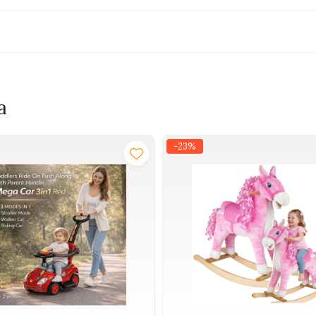
a
 de masini, roboti si jocuri de constructie
-23%