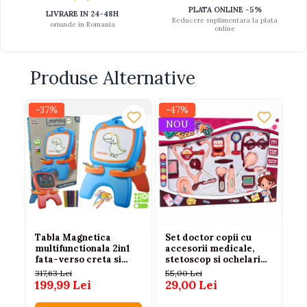
PLATA ONLINE -5%
LIVRARE IN 24-48H
Reducere suplimentara la plata
oriunde in Romania
online
Produse Alternative
-37%
-47%
-3
NOU
Tabla Magnetica
Set doctor copii cu
Ma
multifunctionala 2in1
accesorii medicale,
ap
fata-verso creta si
stetoscop si ochelari
ro
markere
roz 3+ ani
317,63 Lei
55,00 Lei
15
199,99 Lei
29,00 Lei
99