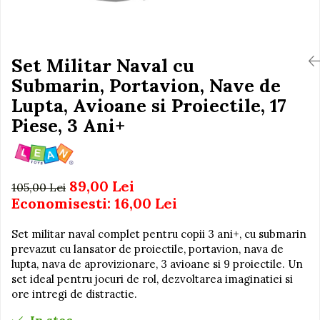
Igiena si Ingrijire Postnatala
Jucarii de baie
Ingrijire cosmetica mamici
Seturi de frumusete
Perioada Alaptarii
Perioada Sarcinii
Set Militar Naval cu
Caluti balansoar
Pompe de san
Submarin, Portavion, Nave de
Interactive, educative si
Sisteme De Purtare
muzicale
Lupta, Avioane si Proiectile, 17
Figurine
Piese, 3 Ani+
Ateliere si unelte
Blocuri de constructie
89,00 Lei
Covorase de dans
105,00 Lei
Economisesti:
16,00
Lei
Creative
De plus
Set militar naval complet pentru copii 3 ani+, cu submarin
prevazut cu lansator de proiectile, portavion, nava de
Electrocasnice si bucatarii
lupta, nava de aprovizionare, 3 avioane si 9 proiectile. Un
Fotolii gonflabile
set ideal pentru jocuri de rol, dezvoltarea imaginatiei si
ore intregi de distractie.
Jocuri de indemanare
Jocuri sportive