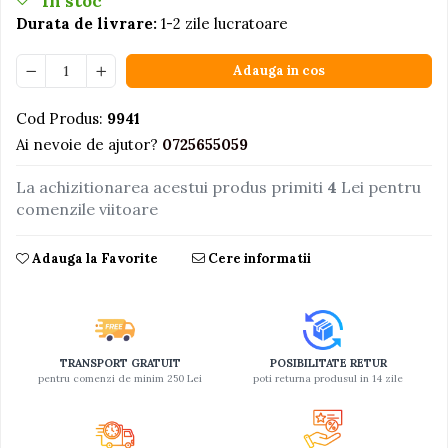
In stoc
Durata de livrare:
1-2 zile lucratoare
Jucarii educative din lemn
Motociclete
Adauga in cos
Muzica si instrumente
Cod Produs:
9941
Pistoale
Ai nevoie de ajutor?
0725655059
Plastilina
Proiectoare
La achizitionarea acestui produs primiti
4
Lei pentru
comenzile viitoare
Saltelute si centre de activitati
Set Avioane si submarine
Adauga la Favorite
Cere informatii
Seturi de doctor
Seturi de rufe
Trenulete
TRANSPORT GRATUIT
POSIBILITATE RETUR
Trenuri cu sine
pentru comenzi de minim 250 Lei
poti returna produsul in 14 zile
Vehicule de constructii