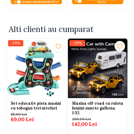
DOAR 2 PRODUSE IN STOC
STOC
Alti clienti au cumparat
-19%
-29%
Set educativ pista masini
Masina off-road cu rulota
cu tobogan trei niveluri
lumini sunete galbena
1:32
85,00 Lei
69,00 Lei
200,00 Lei
142,00 Lei