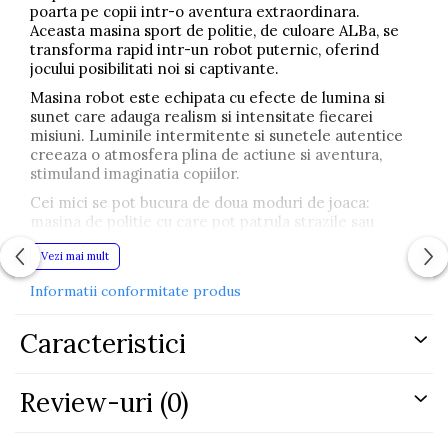
poarta pe copii intr-o aventura extraordinara.
Aceasta masina sport de politie, de culoare ALBa, se
transforma rapid intr-un robot puternic, oferind
jocului posibilitati noi si captivante.
Masina robot este echipata cu efecte de lumina si
sunet care adauga realism si intensitate fiecarei
misiuni. Luminile intermitente si sunetele autentice
creeaza o atmosfera plina de actiune si aventura,
stimuland imaginatia copiilor.
Cei mici se pot bucura de doua moduri de joaca:
masina de politie cu care pot patrula strazile sau
robotul pregatit pentru misiuni eroice. Aceasta jucarie
Vezi mai mult
contribuie la dezvoltarea creativitatii, imaginatiei si
gandirii flexibile, incurajand jocul de rol.
Informatii conformitate produs
Robot Car Police 2in1
este un cadou ideal pentru
copiii pasionati de roboti, masini de politie si jocuri de
Caracteristici
actiune. Nu este doar o jucarie, ci o experienta plina
de distractie si aventuri care asteapta sa fie
descoperite.
Review-uri
(0)
Dimensiuni ambalaj:
17 cm x 8 cm x 6 cm