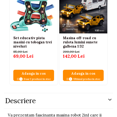
Set educativ pista
Masina off-road cu
Se
masini cu tobogan trei
rulota lumini sunete
tr
niveluri
galbena 1:32
Be
su
85,00 Lei
200,00 Lei
10
69,00 Lei
142,00 Lei
67
Adauga in cos
Adauga in cos
Doar 2 produse in stoc
Ultimul produs in stoc
Descriere
Va prezentam fascinanta masina robot 2in1 care ii