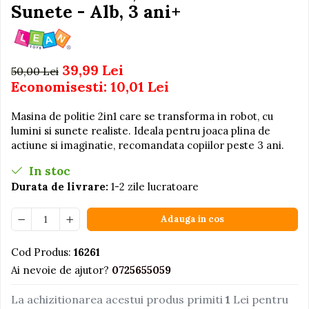
Igiena si Ingrijire Postnatala
Sunete - Alb, 3 ani+
Jucarii de baie
Ingrijire cosmetica mamici
Seturi de frumusete
Perioada Alaptarii
Perioada Sarcinii
Caluti balansoar
39,99 Lei
50,00 Lei
Pompe de san
Interactive, educative si
Economisesti:
10,01
Lei
Sisteme De Purtare
muzicale
Figurine
Masina de politie 2in1 care se transforma in robot, cu
lumini si sunete realiste. Ideala pentru joaca plina de
Ateliere si unelte
actiune si imaginatie, recomandata copiilor peste 3 ani.
Blocuri de constructie
In stoc
Covorase de dans
Durata de livrare:
1-2 zile lucratoare
Creative
Adauga in cos
De plus
Electrocasnice si bucatarii
Cod Produs:
16261
Fotolii gonflabile
Ai nevoie de ajutor?
0725655059
Jocuri de indemanare
La achizitionarea acestui produs primiti
1
Lei pentru
Jocuri sportive