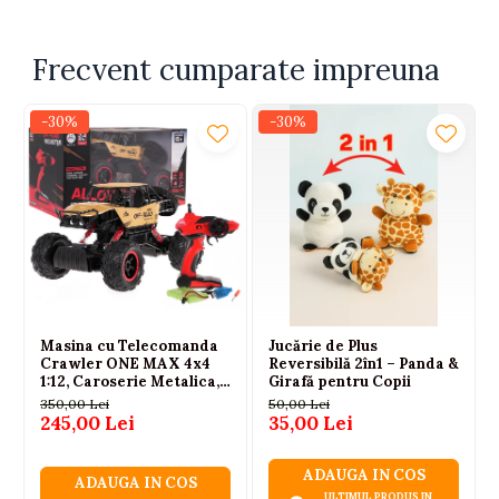
Dimensiuni masina:
16 cm x 7 cm
Frecvent cumparate impreuna
Produs certificat CE, conform standardului EN71.
Recomandat copiilor cu varsta peste 3 ani.
-30%
-30%
Masina cu Telecomanda
Jucărie de Plus
Crawler ONE MAX 4x4
Reversibilă 2în1 – Panda &
1:12, Caroserie Metalica,
Girafă pentru Copii
Suspensie cu Arcuri, Roti
350,00 Lei
50,00 Lei
din Cauciuc, 2.4GHz,
245,00 Lei
35,00 Lei
Auriu, 6 Ani+
ADAUGA IN COS
ADAUGA IN COS
ULTIMUL PRODUS IN