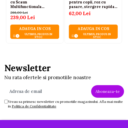
set oferă ore întregi de joacă creativă și educativă.
cu Scaun
pentru copii, roz cu
Multifunctionala
pasare, stergere rapida
Accesorii Albastru
prin buton, reutilizabila
266,00 Lei
62,00 Lei
(3+ ani)
239,00 Lei
ADAUGA IN COS
ADAUGA IN COS
ULTIMUL PRODUS IN
ULTIMUL PRODUS IN
STOC
STOC
Newsletter
Nu rata ofertele si promotiile noastre
Vreau sa primesc newsletter cu promotiile magazinului. Afla mai multe
in
Politica de Confidentialitate