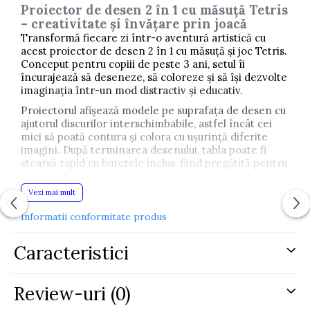
Proiector de desen 2 în 1 cu măsuță Tetris
– creativitate și învățare prin joacă
Transformă fiecare zi într-o aventură artistică cu
acest proiector de desen 2 în 1 cu măsuță și joc Tetris.
Conceput pentru copiii de peste 3 ani, setul îi
încurajează să deseneze, să coloreze și să își dezvolte
imaginația într-un mod distractiv și educativ.
Proiectorul afișează modele pe suprafața de desen cu
ajutorul discurilor interschimbabile, astfel încât cei
mici să poată contura și colora cu ușurință diferite
imagini. După terminarea desenului, tabla poate fi
ștearsă rapid cu buretele inclus, fiind pregătită pentru
o nouă creație.
Vezi mai mult
Pe lângă activitatea artistică, măsuța include și un joc
tip Tetris cu piese colorate, care stimulează gândirea
Informatii conformitate produs
logică, atenția și coordonarea mână-ochi.
Beneficii pentru copil
Caracteristici
Review-uri
(0)
Dezvoltă creativitatea și imaginația
Îmbunătățește coordonarea mână-ochi