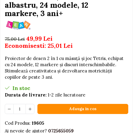
Igiena si Ingrijire Postnatala
albastru, 24 modele, 12
Jucarii de baie
Ingrijire cosmetica mamici
markere, 3 ani+
Seturi de frumusete
Perioada Alaptarii
Perioada Sarcinii
Caluti balansoar
Pompe de san
Interactive, educative si
49,99 Lei
75,00 Lei
Sisteme De Purtare
muzicale
Economisesti:
25,01
Lei
Figurine
Proiector de desen 2 în 1 cu măsuță și joc Tetris, echipat
Ateliere si unelte
cu 24 modele, 12 markere și discuri interschimbabile.
Blocuri de constructie
Stimulează creativitatea și dezvoltarea motricității
copiilor de peste 3 ani.
Covorase de dans
Creative
In stoc
Durata de livrare:
1-2 zile lucratoare
De plus
Electrocasnice si bucatarii
Adauga in cos
Fotolii gonflabile
Cod Produs:
19605
Jocuri de indemanare
Ai nevoie de ajutor?
0725655059
Jocuri sportive