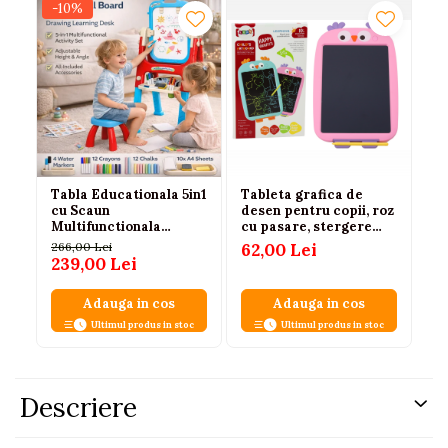
-10%
-3
Tabla Educationala 5in1
Tableta grafica de
Ma
cu Scaun
desen pentru copii, roz
pr
Multifunctionala
cu pasare, stergere
pe
Accesorii Albastru
rapida prin buton,
266,00 Lei
62,00 Lei
97,
reutilizabila (3+ ani)
239,00 Lei
65
Adauga in cos
Adauga in cos
Ultimul produs in stoc
Ultimul produs in stoc
Descriere