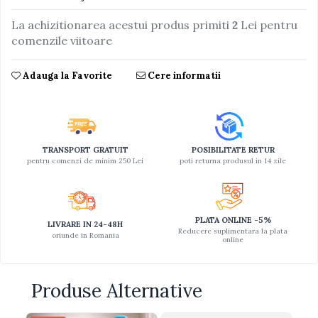
Jucarii educative din lemn
La achizitionarea acestui produs primiti
2
Lei pentru
comenzile viitoare
Motociclete
Muzica si instrumente
Adauga la Favorite
Cere informatii
Pistoale
Plastilina
Proiectoare
TRANSPORT GRATUIT
POSIBILITATE RETUR
Saltelute si centre de activitati
pentru comenzi de minim 250 Lei
poti returna produsul in 14 zile
Set Avioane si submarine
Seturi de doctor
Seturi de rufe
PLATA ONLINE -5%
LIVRARE IN 24-48H
Reducere suplimentara la plata
oriunde in Romania
Trenulete
online
Trenuri cu sine
Vehicule de constructii
Produse Alternative