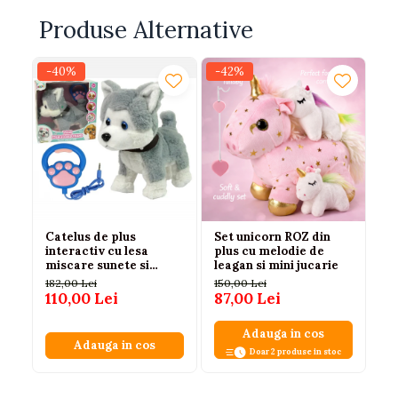
Produse Alternative
-40%
-42%
-
Catelus de plus
Set unicorn ROZ din
Se
interactiv cu lesa
plus cu melodie de
cu
miscare sunete si
leagan si mini jucarie
Ma
melodii, 3 ani+
2 
182,00 Lei
150,00 Lei
65
110,00 Lei
87,00 Lei
59
Adauga in cos
Adauga in cos
Doar 2 produse in stoc