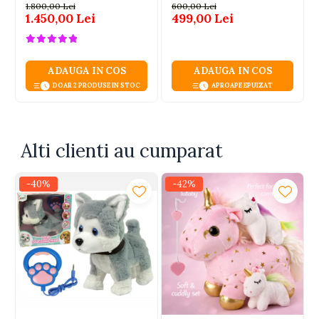
telecomanda parentala
ani+
1.800,00 Lei
600,00 Lei
1.450,00 Lei
499,00 Lei
ADAUGA IN COS
ADAUGA IN COS
DOAR 2 PRODUSE IN STOC
APROAPE EPUIZAT
Alti clienti au cumparat
-40%
-42%