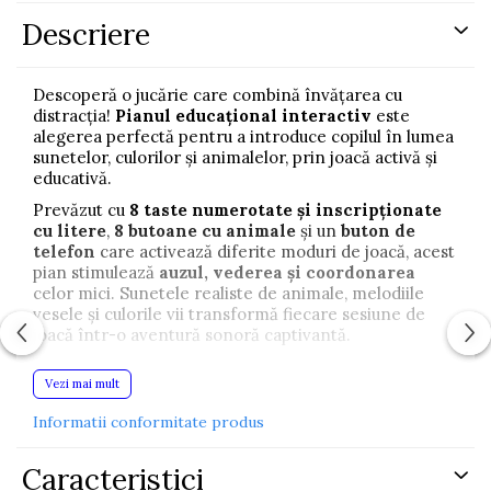
Descriere
Descoperă o jucărie care combină învățarea cu
distracția!
Pianul educațional interactiv
este
alegerea perfectă pentru a introduce copilul în lumea
sunetelor, culorilor și animalelor, prin joacă activă și
educativă.
Prevăzut cu
8 taste numerotate și inscripționate
cu litere
,
8 butoane cu animale
și un
buton de
telefon
care activează diferite moduri de joacă, acest
pian stimulează
auzul, vederea și coordonarea
celor mici. Sunetele realiste de animale, melodiile
vesele și culorile vii transformă fiecare sesiune de
joacă într-o aventură sonoră captivantă.
Jucăria este realizată din
plastic rezistent și sigur
Vezi mai mult
pentru copii
, fără margini ascuțite. Este dotată cu un
mâner confortabil, ceea ce o face ușor de transportat
Informatii conformitate produs
acasă, în mașină sau în vacanță.
Dimensiuni pian:
23 x 19 x 4 cm
Caracteristici
Material:
Plastic durabil