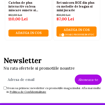
Catelus de plus
Set unicorn ROZ din plus
interactiv cu lesa
cu melodie de leagan si
miscare sunete si
mini jucarie
melodii, 3 ani+
182,00 Lei
150,00 Lei
110,00 Lei
87,00 Lei
ADAUGA IN COS
ADAUGA IN COS
DOAR 2 PRODUSE IN STOC
Newsletter
Nu rata ofertele si promotiile noastre
Vreau sa primesc newsletter cu promotiile magazinului. Afla mai multe
in
Politica de Confidentialitate