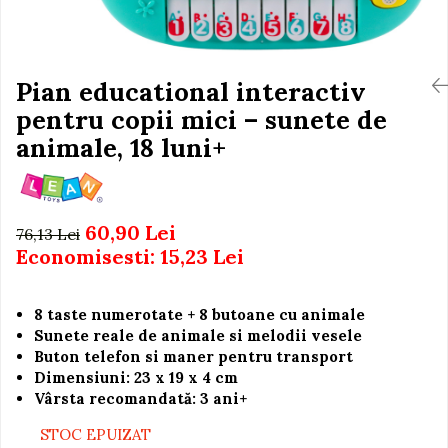
Igiena si Ingrijire Postnatala
Jucarii de baie
Ingrijire cosmetica mamici
Seturi de frumusete
Perioada Alaptarii
Perioada Sarcinii
Pian educational interactiv
Caluti balansoar
Pompe de san
pentru copii mici – sunete de
Interactive, educative si
Sisteme De Purtare
muzicale
animale, 18 luni+
Figurine
Ateliere si unelte
60,90 Lei
Blocuri de constructie
76,13 Lei
Economisesti:
15,23
Lei
Covorase de dans
Creative
8 taste numerotate + 8 butoane cu animale
De plus
Sunete reale de animale si melodii vesele
Electrocasnice si bucatarii
Buton telefon si maner pentru transport
Dimensiuni: 23 x 19 x 4 cm
Fotolii gonflabile
Vârsta recomandată: 3 ani+
Jocuri de indemanare
STOC EPUIZAT
Jocuri sportive