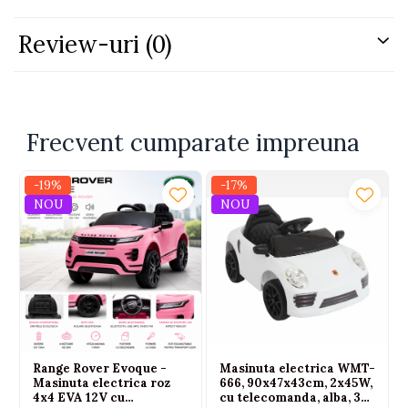
Funcții:
Sunete de animale, melodii, învățare cifre,
litere, culori
Review-uri
(0)
Alimentare:
3 x baterii AA 1.5V (neincluse)
Certificări:
CE, EN71
Vârsta recomandată:
3 ani+
Un cadou educativ și distractiv pentru micii exploratori
– învață prin joacă alături de sunete și culori!
Frecvent cumparate impreuna
-19%
-17%
NOU
NOU
Range Rover Evoque -
Masinuta electrica WMT-
Masinuta electrica roz
666, 90x47x43cm, 2x45W,
4x4 EVA 12V cu
cu telecomanda, alba, 3