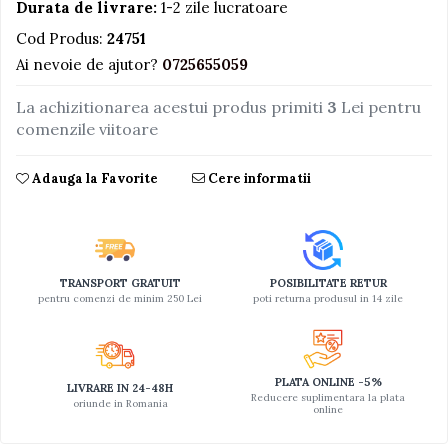
Durata de livrare:
1-2 zile lucratoare
Jucarii educative din lemn
Cod Produs:
24751
Motociclete
Ai nevoie de ajutor?
0725655059
Muzica si instrumente
La achizitionarea acestui produs primiti
3
Lei pentru
Pistoale
comenzile viitoare
Plastilina
Adauga la Favorite
Cere informatii
Proiectoare
Saltelute si centre de activitati
Set Avioane si submarine
Seturi de doctor
TRANSPORT GRATUIT
POSIBILITATE RETUR
pentru comenzi de minim 250 Lei
poti returna produsul in 14 zile
Seturi de rufe
Trenulete
Trenuri cu sine
PLATA ONLINE -5%
LIVRARE IN 24-48H
Reducere suplimentara la plata
Vehicule de constructii
oriunde in Romania
online