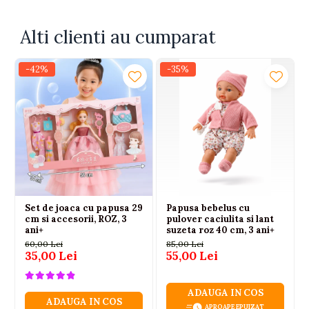
Alti clienti au cumparat
-42%
-35%
Set de joaca cu papusa 29
Papusa bebelus cu
cm si accesorii, ROZ, 3
pulover caciulita si lant
ani+
suzeta roz 40 cm, 3 ani+
60,00 Lei
85,00 Lei
35,00 Lei
55,00 Lei
ADAUGA IN COS
ADAUGA IN COS
APROAPE EPUIZAT