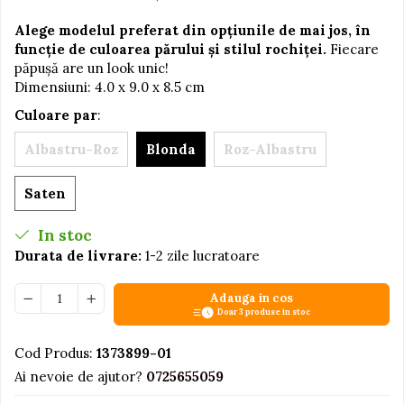
Jucarii educative din lemn
Alege modelul preferat din opțiunile de mai jos, în
funcție de culoarea părului și stilul rochiței.
Fiecare
Motociclete
păpușă are un look unic!
Muzica si instrumente
Dimensiuni: 4.0 x 9.0 x 8.5 cm
Pistoale
Culoare par
:
Plastilina
Albastru-Roz
Blonda
Roz-Albastru
Proiectoare
Saten
Saltelute si centre de activitati
Set Avioane si submarine
In stoc
Seturi de doctor
Durata de livrare:
1-2 zile lucratoare
Seturi de rufe
Adauga in cos
Trenulete
Doar 3 produse in stoc
Trenuri cu sine
Cod Produs:
1373899-01
Vehicule de constructii
Ai nevoie de ajutor?
0725655059