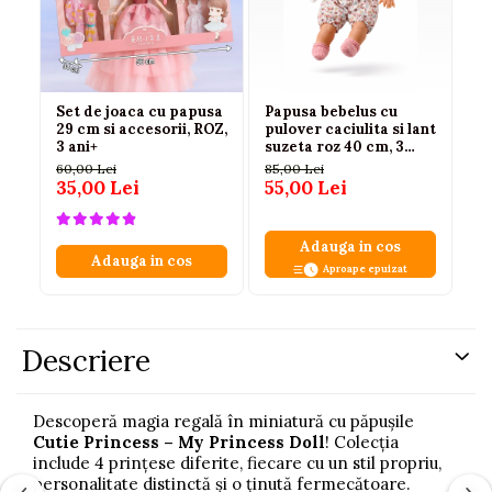
Set de joaca cu papusa
Papusa bebelus cu
Pa
29 cm si accesorii, ROZ,
pulover caciulita si lant
ro
3 ani+
suzeta roz 40 cm, 3
pa
ani+
fa
60,00 Lei
85,00 Lei
18
35,00 Lei
55,00 Lei
11
Adauga in cos
Adauga in cos
Aproape epuizat
Descriere
Descoperă magia regală în miniatură cu păpușile
Cutie Princess – My Princess Doll
! Colecția
include 4 prințese diferite, fiecare cu un stil propriu,
personalitate distinctă și o ținută fermecătoare.