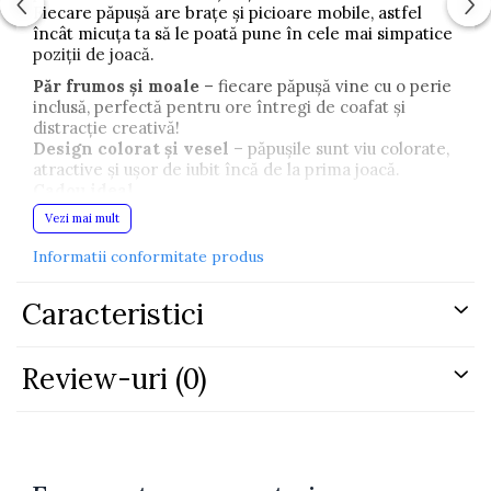
Fiecare păpușă are brațe și picioare mobile, astfel
încât micuța ta să le poată pune în cele mai simpatice
poziții de joacă.
Păr frumos și moale
– fiecare păpușă vine cu o perie
inclusă, perfectă pentru ore întregi de coafat și
distracție creativă!
Design colorat și vesel
– păpușile sunt viu colorate,
atractive și ușor de iubit încă de la prima joacă.
Cadou ideal
Vezi mai mult
Potrivite pentru fetițe de la 3 ani în sus
Dimensiuni: 4.0 x 9.0 x 8.5 cm
Informatii conformitate produs
Caracteristici
Review-uri
(0)