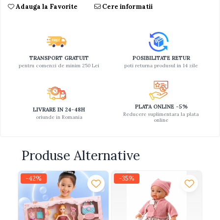
Adauga la Favorite
Cere informatii
TRANSPORT GRATUIT
POSIBILITATE RETUR
pentru comenzi de minim 250 Lei
poti returna produsul in 14 zile
PLATA ONLINE -5%
LIVRARE IN 24-48H
Reducere suplimentara la plata
oriunde in Romania
online
Produse Alternative
-42%
-35%
-