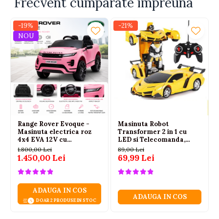
Frecvent cumparate impreuna
-19%
-21%
NOU
Range Rover Evoque -
Masinuta Robot
Masinuta electrica roz
Transformer 2 in 1 cu
4x4 EVA 12V cu
LED si Telecomanda,
telecomanda parentala
Scara 1:18, Galbena, 6 ani+
1.800,00 Lei
89,00 Lei
1.450,00 Lei
69,99 Lei
ADAUGA IN COS
ADAUGA IN COS
DOAR 2 PRODUSE IN STOC