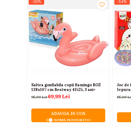
-26%
-54%
Camioane electrice
Imbracaminte
Seturi copii si bebelusi
Salopete bebe
Costumase
Rochite
Accesorii copii
Body-uri bebe
Treninguri copii
Saltea gonflabila copii flamingo ROZ
Joc de
138x107 cm Bestway 41525, 3 ani+
Iepura
Baia bebelusului
69,99 Lei
95,00 Lei
65,00 L
Incaltaminte
ADAUGA IN COS
Adidasi
ULTIMUL PRODUS IN STOC
Pantofiori