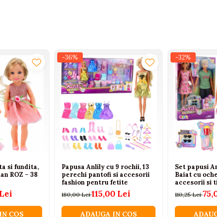
-36%
-32%
a si fundita,
Papusa Anlily cu 9 rochii, 13
Set papusi An
tan ROZ – 38
perechi pantofi si accesorii
Baiat cu och
fashion pentru fetite
accesorii si
Lei
115,00 Lei
75,
180,00 Lei
110,25 Lei
IN COS
ADAUGA IN COS
ADAUG