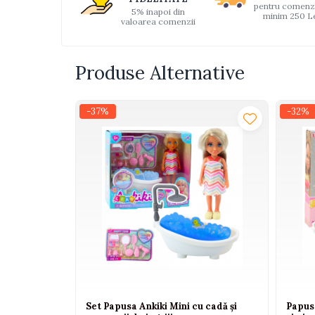
pentru comenz
Interactive, educative si
5% inapoi din
minim 250 L
valoarea comenzii
muzicale
Figurine
Produse Alternative
Ateliere si unelte
Blocuri de constructie
-37%
-32%
Covorase de dans
Creative
De plus
Electrocasnice si bucatarii
Fotolii gonflabile
Jocuri de indemanare
Jocuri sportive
Jucarii educative din lemn
Motociclete
Set Papusa Ankiki Mini cu cadă și
Papusa
Muzica si instrumente