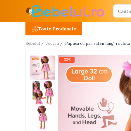
Toate Produsele
Toate Produsele
Jucarii cu telecomanda (RC)
Bebelul /
Jucarii /
Papusa cu par saten lung, rochita
Masinute R/C
Tancuri R/C
-33%
Atv-uri R/C
Avioane si elicoptere R/C
Camioane R/C
Motociclete R/C
Roboti R/C
Utilaje constructii R/C
Jucarii