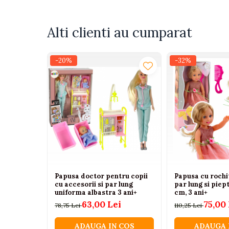
Tenisi
Botosi
Alti clienti au cumparat
Sandale
Cizme
-20%
-32%
Bebe la masa
Scaune de masa
Accesorii pentru hranire
Seturi de hranire
Cani, pahare si accesorii
Biberoane
Suzete si accesorii
Papusa doctor pentru copii
Papusa cu rochit
cu accesorii si par lung
par lung si piep
Incalzitoare pentru biberoane si
uniforma albastra 3 ani+
cm, 3 ani+
alimente
63,00 Lei
75,00 
78,75 Lei
110,25 Lei
Bavete
ADAUGA IN COS
ADAUGA 