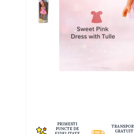
Jucarii bebelusi
Interactive, educative si muzicale
Saltelute si centre de activitati
Jucarii de baie
De plus
Zornaitoare
Pentru dentitie
Masinute
Papusi
Supermarket
Distri
pe
Puzzle
Faceb
Seturi camion
Table desen copii
Jucarii de baie
Seturi de frumusete
PRIMESTI
TRANSPOR
PUNCTE DE
Caluti balansoar
GRATUIT
FIDELITATE