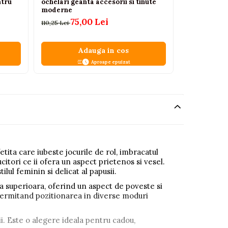
ntru
ochelari geanta accesorii si tinute
tratament a
moderne
89
100,00 Lei
75,00 Lei
110,25 Lei
Adauga in cos
A
Aproape epuizat
ita care iubeste jocurile de rol, imbracatul
citori ce ii ofera un aspect prietenos si vesel.
lul feminin si delicat al papusii.
ea superioara, oferind un aspect de poveste si
permitand pozitionarea in diverse moduri
i. Este o alegere ideala pentru cadou,