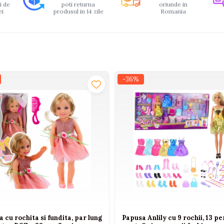
i de
poti returna
oriunde in
ei
produsul in 14 zile
Romania
-36%
 cu rochita si fundita, par lung
Papusa Anlily cu 9 rochii, 13 p