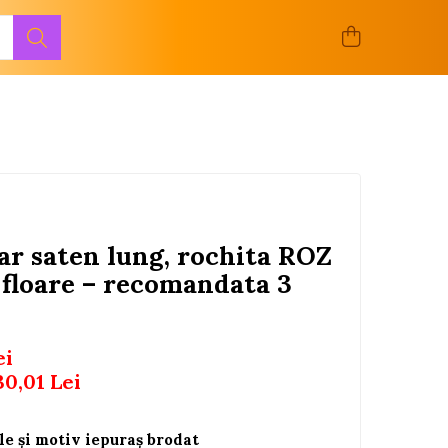
ar saten lung, rochita ROZ
u floare – recomandata 3
ei
30,01
Lei
lle și motiv iepuraș brodat