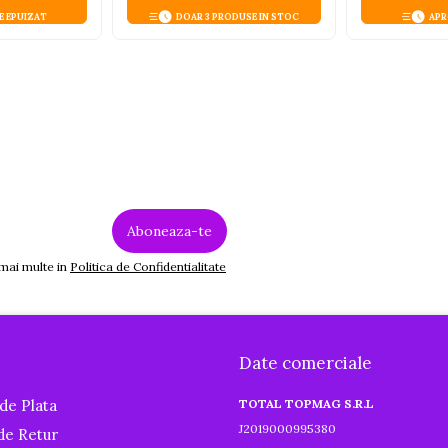
E EPUIZAT
DOAR 3 PRODUSE IN STOC
APR
 mai multe in
Politica de Confidentialitate
Date comerciale
de Plata
TOTAL TOPMAG S.R.L
J2019000995380
 de Retur