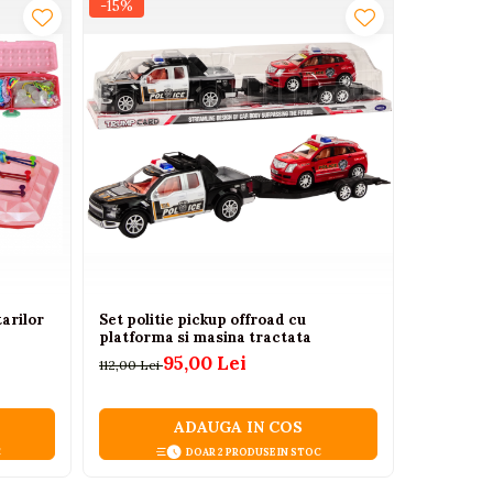
-15%
-12%
arilor
Set politie pickup offroad cu
Biberon n
platforma si masina tractata
90,00 Lei
95,00 Lei
112,00 Lei
ADAUGA IN COS
C
DOAR 2 PRODUSE IN STOC