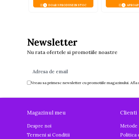
Igiena si ingrijire
DOAR 3 PRODUSE IN STOC
APROAP
Baia bebelusului
Termometre pentru baie
Prosoape
Cadite
Newsletter
Halate de baie
Nu rata ofertele si promotiile noastre
Cutii pentru suzete si depozitare
Aspiratoare nazale si filtre
Perii pentru biberoane si tetine
Vreau sa primesc newsletter cu promotiile magazinului. Afla
Periute de dinti
Olite si reductoare WC
Scutece si accesorii
Magazinul meu
Clienti
Pentru Mamici
Igiena si Ingrijire Postnatala
Despre noi
Metode 
Ingrijire cosmetica mamici
Termeni si Conditii
Politica
Perioada Alaptarii