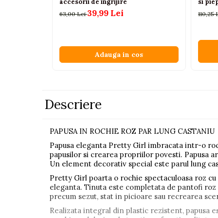
accesorii de ingrijire
si pie
Pistoale
39,99 Lei
63,00 Lei
110,25 
Plastilina
Proiectoare
Adauga in cos
Saltelute si centre de activitati
Set Avioane si submarine
Seturi de doctor
Descriere
Seturi de rufe
Trenulete
PAPUSA IN ROCHIE ROZ PAR LUNG CASTANIU
Trenuri cu sine
Papusa eleganta Pretty Girl imbracata intr-o roc
Vehicule de constructii
papusilor si crearea propriilor povesti. Papusa ar
Un element decorativ special este parul lung casta
Jucarii exterior
Pretty Girl poarta o rochie spectaculoasa roz cu 
Ride-on
eleganta. Tinuta este completata de pantofi roz
precum sezut, stat in picioare sau recrearea scene
Biciclete
Realizata integral din plastic rezistent, papusa 
Triciclete