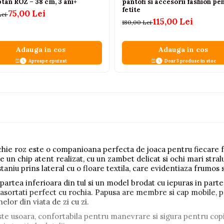
ptan ROZ – 38 cm, 3 ani+
pantofi si accesorii fashion pe
fetite
75,00 Lei
Lei
115,00 Lei
180,00 Lei
Adauga in cos
Adauga in cos
Aproape epuizat
Doar 3 produse in stoc
hie roz este o companioana perfecta de joaca pentru fiecare fet
e un chip atent realizat, cu un zambet delicat si ochi mari stralu
niu prins lateral cu o floare textila, care evidentiaza frumos sti
partea inferioara din tul si un model brodat cu iepuras in part
 asortati perfect cu rochia. Papusa are membre si cap mobile, 
lor din viata de zi cu zi.
este usoara, confortabila pentru manevrare si sigura pentru copi