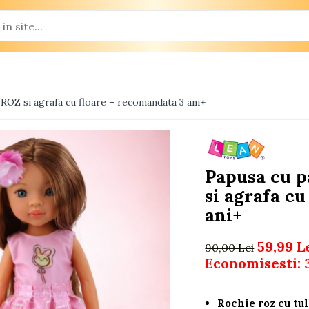
 ROZ si agrafa cu floare – recomandata 3 ani+
Papusa cu p
si agrafa c
ani+
59,99 L
90,00 Lei
Economisesti:
Rochie roz cu tu