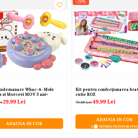
-29%
 indemanare Whac-A-Mole
Kit pentru confecționarea brat
s si Morcovi MOV 3 ani+
cutie ROZ
29,99 Lei
49,99 Lei
ei
70,88 Lei
ADAUGA IN COS
ADAUGA IN COS
ULTIMUL PRODUS IN STO