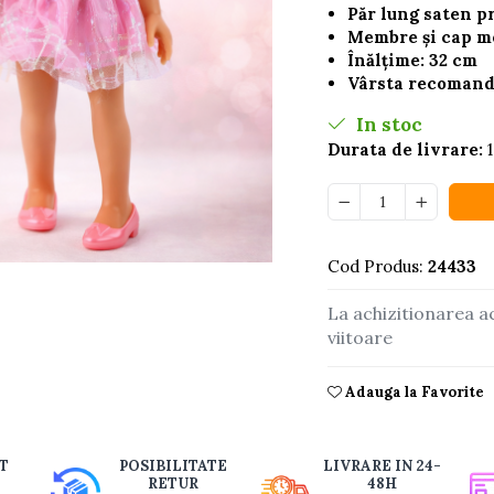
Păr lung saten p
Membre și cap mo
Înălțime: 32 cm
Vârsta recomanda
In stoc
Durata de livrare:
1
Cod Produs:
24433
buie
La achizitionarea a
ook
viitoare
Adauga la Favorite
T
POSIBILITATE
LIVRARE IN 24-
RETUR
48H