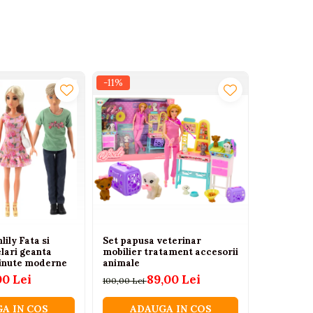
-11%
-41%
lily Fata si
Set papusa veterinar
Rapunzel 
elari geanta
mobilier tratament accesorii
Lumini – 
 tinute moderne
animale
pentru Fet
00 Lei
89,00 Lei
100,00 Lei
280,00 Lei
A IN COS
ADAUGA IN COS
ADA