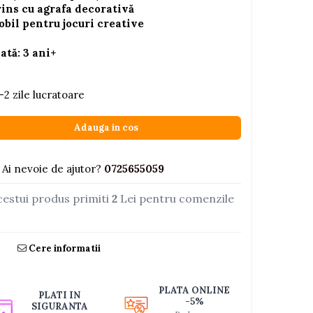
rins cu agrafa decorativă
bil pentru jocuri creative
tă: 3 ani+
-2 zile lucratoare
Adauga in cos
Ai nevoie de ajutor?
0725655059
cestui produs primiti
2
Lei pentru comenzile
Cere informatii
PLATA ONLINE
PLATI IN
-5%
SIGURANTA