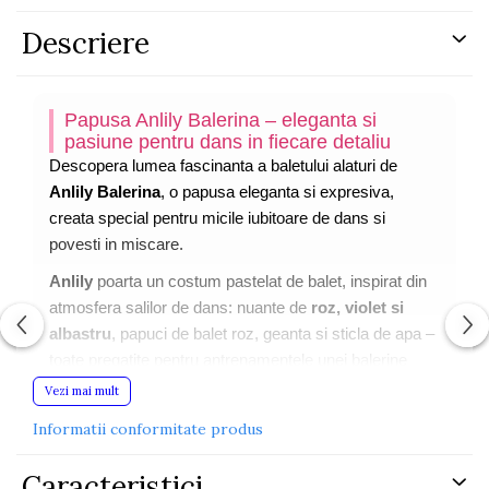
Descriere
Papusa Anlily Balerina – eleganta si
pasiune pentru dans in fiecare detaliu
Descopera lumea fascinanta a baletului alaturi de
Anlily Balerina
, o papusa eleganta si expresiva,
creata special pentru micile iubitoare de dans si
povesti in miscare.
Anlily
poarta un costum pastelat de balet, inspirat din
atmosfera salilor de dans: nuante de
roz, violet si
albastru
, papuci de balet roz, geanta si sticla de apa –
toate pregatite pentru antrenamentele unei balerine
adevarate. Cupa aurie inclusa in set adauga un plus de
Vezi mai mult
magie, premiind micile performante de scena.
Informatii conformitate produs
Membrele mobile
(brate, picioare, genunchi) ii permit
papusii sa adopte pozitii clasice de dans, ajutand
Caracteristici