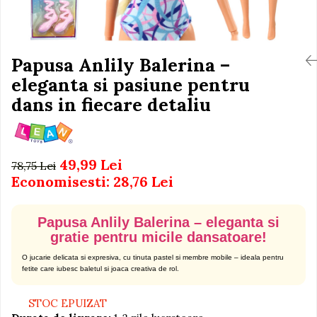
Igiena si Ingrijire Postnatala
Jucarii de baie
Ingrijire cosmetica mamici
Seturi de frumusete
Perioada Alaptarii
Perioada Sarcinii
Papusa Anlily Balerina –
Caluti balansoar
Pompe de san
eleganta si pasiune pentru
Interactive, educative si
Sisteme De Purtare
muzicale
dans in fiecare detaliu
Figurine
Ateliere si unelte
49,99 Lei
Blocuri de constructie
78,75 Lei
Economisesti:
28,76
Lei
Covorase de dans
Creative
Papusa Anlily Balerina – eleganta si
De plus
gratie pentru micile dansatoare!
Electrocasnice si bucatarii
O jucarie delicata si expresiva, cu tinuta pastel si membre mobile – ideala pentru
fetite care iubesc baletul si joaca creativa de rol.
Fotolii gonflabile
Jocuri de indemanare
STOC EPUIZAT
Jocuri sportive