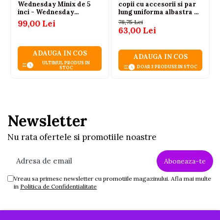
Wednesday Minix de 5
copii cu accesorii si par
inci - Wednesday
lung uniforma albastra 3
Addams
ani+
99,00 Lei
78,75 Lei
63,00 Lei
ADAUGA IN COS
ADAUGA IN COS
ULTIMUL PRODUS IN
DOAR 3 PRODUSE IN STOC
STOC
Newsletter
Nu rata ofertele si promotiile noastre
Vreau sa primesc newsletter cu promotiile magazinului. Afla mai multe
in
Politica de Confidentialitate