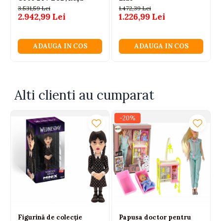
Geanta de argint
3.531,59 Lei
1.472,39 Lei
2.942,99 Lei
1.226,99 Lei
Papuci roz de balet
Sticla de apa
Cupa aurie
ADAUGA IN COS
ADAUGA IN COS
Ambalaj decorativ – ideal pentru cadou
Un cadou perfect pentru micile balerine – joaca
educativa, dezvoltarea motricitatii si scenarii de
Alti clienti au cumparat
poveste cu stil!
-20%
Figurină de colecție
Papusa doctor pentru