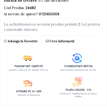
Durata de livrare:
1-2 zile lucratoare
Jucarii educative din lemn
Cod Produs:
24482
Ai nevoie de ajutor?
0725655059
Motociclete
Muzica si instrumente
La achizitionarea acestui produs primiti
2
Lei pentru
comenzile viitoare
Pistoale
Plastilina
Adauga la Favorite
Cere informatii
Proiectoare
Saltelute si centre de activitati
Set Avioane si submarine
Seturi de doctor
TRANSPORT GRATUIT
POSIBILITATE RETUR
pentru comenzi de minim 250 Lei
poti returna produsul in 14 zile
Seturi de rufe
Trenulete
Trenuri cu sine
PLATA ONLINE -5%
LIVRARE IN 24-48H
Reducere suplimentara la plata
oriunde in Romania
Vehicule de constructii
online