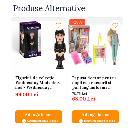
Produse Alternative
-20%
-
Figurină de colecție
Papusa doctor pentru
Pa
Wednesday Minix de 5
copii cu accesorii si
si
inci - Wednesday
par lung uniforma
ca
Addams
albastra 3 ani+
99,00 Lei
78,75 Lei
78,
63,00 Lei
54
Adauga in cos
Adauga in cos
Ultimul produs in stoc
Doar 3 produse in stoc