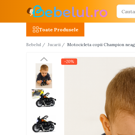
Toate Produsele
Toate Produsele
Jucarii cu telecomanda (RC)
Bebelul /
Jucarii /
Motocicleta copii Champion neagra
Masinute R/C
Tancuri R/C
-20%
Atv-uri R/C
Avioane si elicoptere R/C
Camioane R/C
Motociclete R/C
Roboti R/C
Utilaje constructii R/C
Jucarii