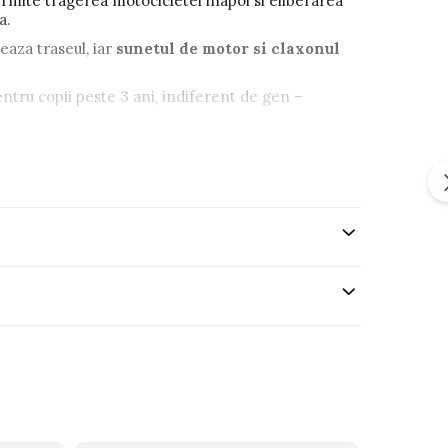
rmite tragerea motocicletei inapoi si eliberarea
a.
eaza traseul, iar
sunetul de motor si claxonul
entru copii peste 3 ani, indiferent de gen –
or intr-o colectie de vehicule sau poate fi
modern, functiilor interactive si usurintei in