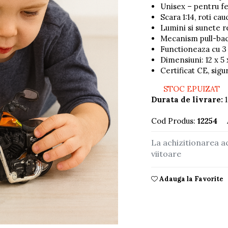
Unisex – pentru fet
Scara 1:14, roti cau
Lumini si sunete r
Mecanism pull-ba
Functioneaza cu 3 
Dimensiuni: 12 x 5
Certificat CE, sigur
STOC EPUIZAT
Durata de livrare:
1
Cod Produs:
12254
La achizitionarea a
viitoare
Adauga la Favorite