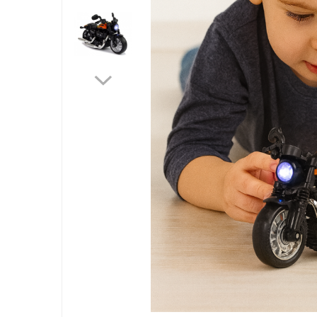
Jucarii bebelusi
Interactive, educative si muzicale
Saltelute si centre de activitati
Jucarii de baie
De plus
Zornaitoare
Pentru dentitie
Masinute
Papusi
Supermarket
Puzzle
Seturi camion
Table desen copii
Jucarii de baie
Seturi de frumusete
Caluti balansoar