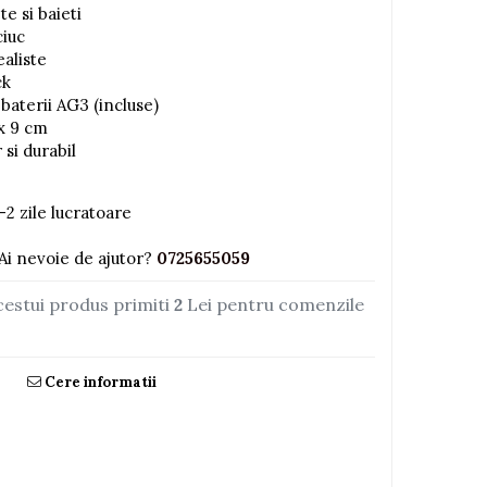
e si baieti
ciuc
ealiste
ck
baterii AG3 (incluse)
 x 9 cm
 si durabil
-2 zile lucratoare
Ai nevoie de ajutor?
0725655059
cestui produs primiti
2
Lei pentru comenzile
Cere informatii