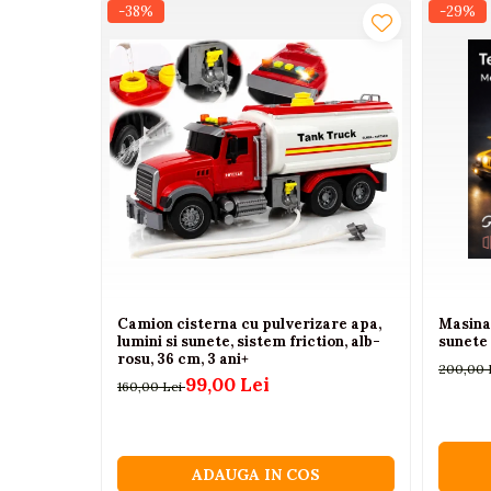
Recomandat: copii 3+ ani
-38%
-29%
Camioane electrice
Gen: unisex
Un model spectaculos pentru distractie maxima, r
Imbracaminte
Seturi copii si bebelusi
Salopete bebe
Costumase
Rochite
Accesorii copii
Body-uri bebe
Treninguri copii
Camion cisterna cu pulverizare apa,
Masina 
lumini si sunete, sistem friction, alb-
sunete 
Baia bebelusului
rosu, 36 cm, 3 ani+
200,00 
99,00 Lei
160,00 Lei
Incaltaminte
Adidasi
Pantofiori
ADAUGA IN COS