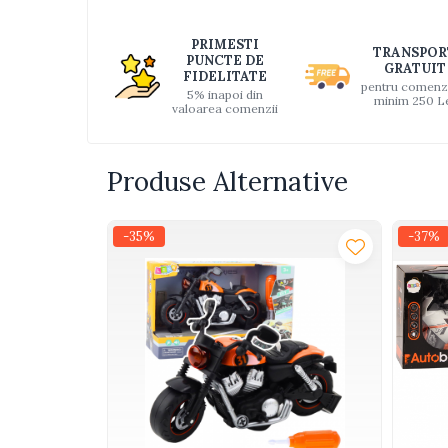
Distri
Interactive, educative si
pe
muzicale
PRIMESTI
TRANSPOR
Faceb
PUNCTE DE
Figurine
GRATUIT
FIDELITATE
pentru comenz
5% inapoi din
Ateliere si unelte
minim 250 L
valoarea comenzii
Blocuri de constructie
Covorase de dans
Produse Alternative
Creative
De plus
-35%
-37%
Electrocasnice si bucatarii
Fotolii gonflabile
Jocuri de indemanare
Jocuri sportive
Jucarii educative din lemn
Motociclete
Muzica si instrumente