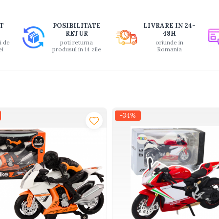
buie
T
POSIBILITATE
LIVRARE IN 24-
ook
RETUR
48H
i de
poti returna
oriunde in
ei
produsul in 14 zile
Romania
-34%