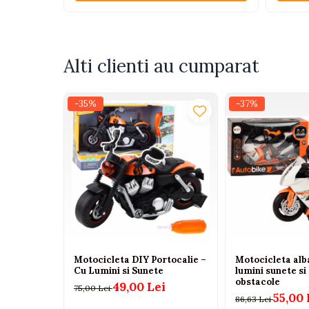
Tenisi
Botosi
Sandale
Alti clienti au cumparat
Cizme
Bebe la masa
-35%
-37%
Scaune de masa
Accesorii pentru hranire
Seturi de hranire
Cani, pahare si accesorii
Biberoane
Suzete si accesorii
Incalzitoare pentru biberoane si
Motocicleta DIY Portocalie –
Motocicleta alba
alimente
Cu Lumini si Sunete
lumini sunete si
obstacole
Bavete
49,00 Lei
75,00 Lei
55,00 
86,63 Lei