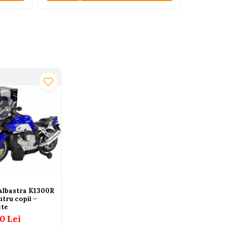
albastra K1300R
ntru copii –
ete
0 Lei