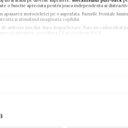
aj lin si stabil pe diverse suprafete.
Mecanismul pull-back
pe
te o functie apreciata pentru joaca independenta si distractiv
n apasarea motocicletei pe o suprafata. Farurile frontale lumin
entia si stimuland imaginatia copilului.
a de utilizare imediat dupa despachetare. Este un cadou ideal p
gure si durabile, certificat CE si conform EN71
.
la din exterior, fiind perfecta pentru cadou. Se poate integra us
in topul preferintelor parintilor si copiilor, datorita aspectului 
ri, aniversari sau pur si simplu pentru bucuria celor mici.
a