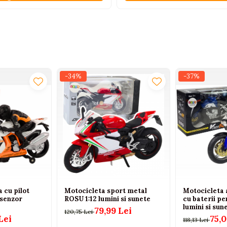
-34%
-37%
 cu pilot
Motocicleta sport metal
Motocicleta 
 senzor
ROSU 1:12 lumini si sunete
cu baterii pe
lumini si sun
79,99 Lei
120,75 Lei
Lei
75,0
118,13 Lei