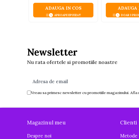
Igiena si ingrijire
ADAUGA IN COS
ADAUGA 
Baia bebelusului
APROAPE EPUIZAT
DOAR 3 PRO
Termometre pentru baie
Prosoape
Cadite
Halate de baie
Newsletter
Cutii pentru suzete si depozitare
Nu rata ofertele si promotiile noastre
Aspiratoare nazale si filtre
Perii pentru biberoane si tetine
Periute de dinti
Vreau sa primesc newsletter cu promotiile magazinului. Afla
Olite si reductoare WC
Scutece si accesorii
Pentru Mamici
Magazinul meu
Clienti
Igiena si Ingrijire Postnatala
Ingrijire cosmetica mamici
Despre noi
Metode 
Perioada Alaptarii