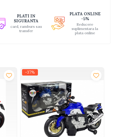
PLATA ONLINE
PLATI IN
-5%
SIGURANTA
Reducere
card, ramburs sau
suplimentara la
transfer
plata online
-37%