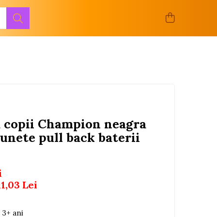
a copii Champion neagra
sunete pull back baterii
i
11,03
Lei
 3+ ani