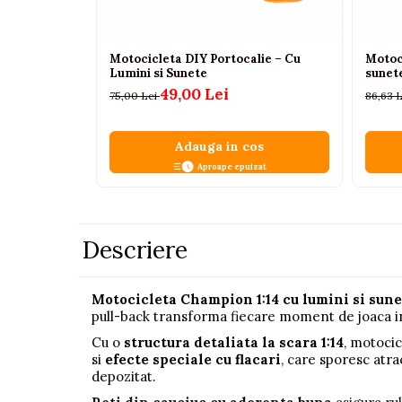
Pistoale
Plastilina
Motocicleta DIY Portocalie – Cu
Motoci
Lumini si Sunete
sunete
Proiectoare
49,00 Lei
75,00 Lei
86,63 
Saltelute si centre de activitati
Set Avioane si submarine
Adauga in cos
Seturi de doctor
Aproape epuizat
Seturi de rufe
Trenulete
Descriere
Trenuri cu sine
Vehicule de constructii
Motocicleta Champion 1:14 cu lumini si sune
pull-back transforma fiecare moment de joaca in
Jucarii exterior
Ride-on
Cu o
structura detaliata la scara 1:14
, motocic
si
efecte speciale cu flacari
, care sporesc atra
Biciclete
depozitat.
Triciclete