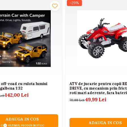
-29%
ealizat pentru copiii care adora aventura si viteza.
off-road cu rulota lumini
ATV de jucarie pentru copii R
galbena 1:32
DRIVE, cu mecanism prin frict
roti mari aderente, fara bateri
142,00 Lei
Lei
3+ ani
49,99 Lei
70,88 Lei
ADAUGA IN COS
ADAUGA IN COS
ULTIMUL PRODUS IN STOC