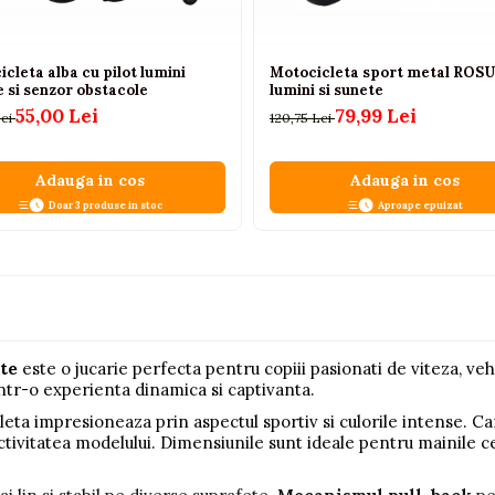
cleta alba cu pilot lumini
Motocicleta sport metal ROSU 
 si senzor obstacole
lumini si sunete
55,00 Lei
79,99 Lei
Lei
120,75 Lei
Adauga in cos
Adauga in cos
Doar 3 produse in stoc
Aproape epuizat
te
este o jucarie perfecta pentru copiii pasionati de viteza, vehi
tr-o experienta dinamica si captivanta.
leta impresioneaza prin aspectul sportiv si culorile intense. C
ctivitatea modelului. Dimensiunile sunt ideale pentru mainile c