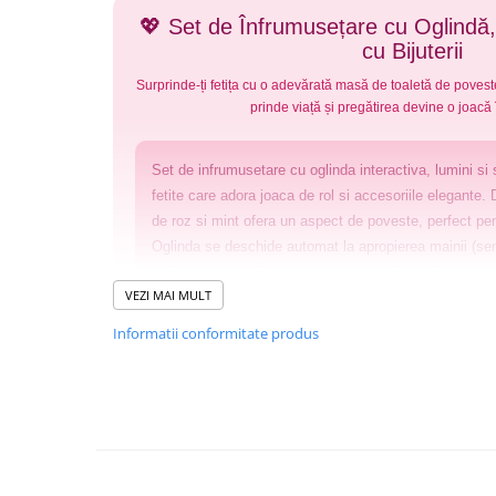
Pistoale
💖 Set de Înfrumusețare cu Oglindă,
Plastilina
cu Bijuterii
Proiectoare
Surprinde-ți fetița cu o adevărată masă de toaletă de poves
Saltelute si centre de activitati
prinde viață și pregătirea devine o joacă
Set Avioane si submarine
Set de infrumusetare cu oglinda interactiva, lumini si 
Seturi de doctor
fetite care adora joaca de rol si accesoriile elegante.
Seturi de rufe
de roz si mint ofera un aspect de poveste, perfect pe
Trenulete
Oglinda se deschide automat la apropierea mainii (sen
aprind, iar melodiile prietenoase transforma joaca int
Trenuri cu sine
VEZI MAI MULT
Continut set:
Vehicule de constructii
Masuta de toalet in culori pastelate cu oglinda in 3
Informatii conformitate produs
Scaunel inclus
Jucarii exterior
Uscator de par si pieptene
Ride-on
3 lacuri de unghii, 2 rujuri roz
3 inele, 2 bratari, 1 colier, 2 agrafe de par
Biciclete
Parfum, stickere si elemente de asamblare
Triciclete
Caracteristici: