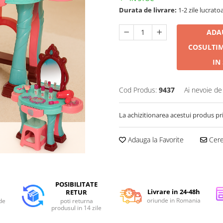
Durata de livrare:
1-2 zile lucrato
ADA
COS
ULTI
IN
Cod Produs:
9437
Ai nevoie de
La achizitionarea acestui produs pr
Adauga la Favorite
Cere 
POSIBILITATE
Livrare in 24-48h
RETUR
oriunde in Romania
de
poti returna
produsul in 14 zile