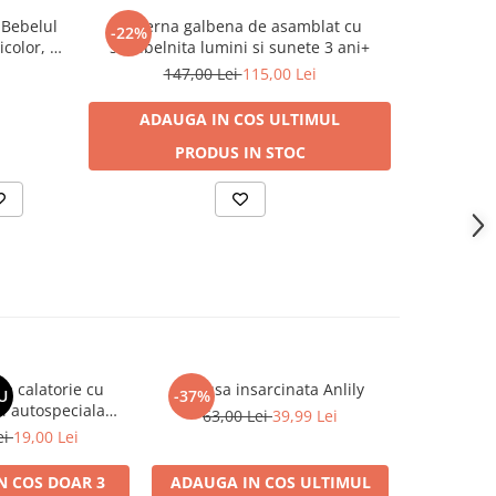
 Bebelul
Cisterna galbena de asamblat cu
Cana fa
-22%
-11%
icolor, 3
surubelnita lumini si sunete 3 ani+
147,00 Lei
115,00 Lei
ADAUGA IN COS
ULTIMUL
ADA
PRODUS IN STOC
de calatorie cu
Papusa insarcinata Anlily
Camion d
U
-37%
-28%
i autospeciala
Bebelul c
63,00 Lei
39,99 Lei
lica pull back 3
verde 
ei
19,00 Lei
90,0
ani+
N COS
DOAR 3
ADAUGA IN COS
ULTIMUL