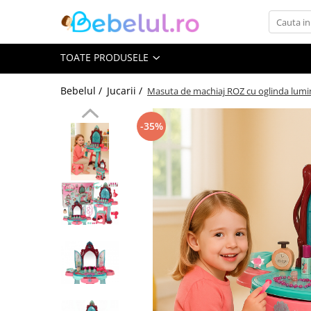
Toate Produsele
TOATE PRODUSELE
Jucarii cu telecomanda (RC)
Bebelul /
Jucarii /
Masuta de machiaj ROZ cu oglinda lumini 
Masinute R/C
-35%
Tancuri R/C
Atv-uri R/C
Avioane si elicoptere R/C
Camioane R/C
Motociclete R/C
Roboti R/C
Utilaje constructii R/C
Jucarii
Jucarii bebelusi