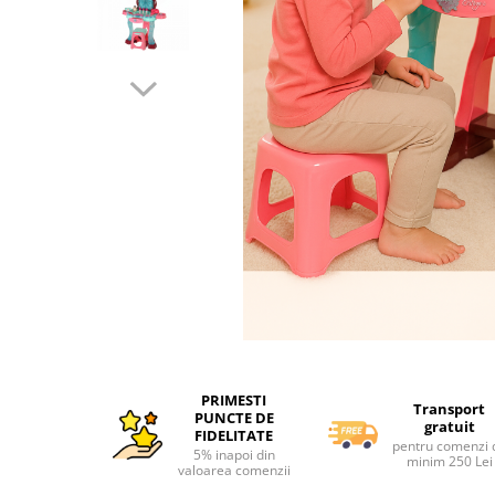
Interactive, educative si muzicale
Saltelute si centre de activitati
Jucarii de baie
De plus
Zornaitoare
Pentru dentitie
Masinute
Papusi
Supermarket
Puzzle
Seturi camion
Distribuie
Table desen copii
pe
PRIMESTI
Facebook
Transport
Jucarii de baie
PUNCTE DE
gratuit
FIDELITATE
Seturi de frumusete
pentru comenzi 
5% inapoi din
minim 250 Lei
valoarea comenzii
Caluti balansoar