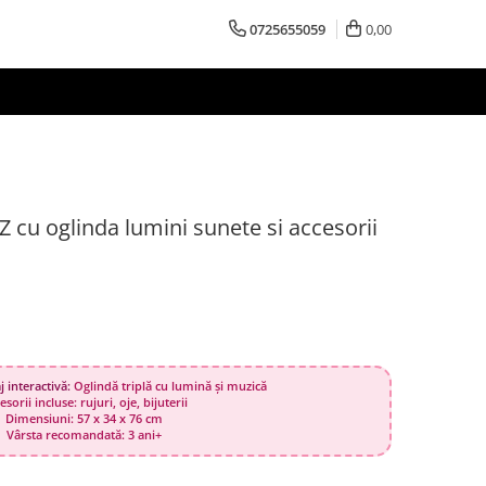
0725655059
0,00
cu oglinda lumini sunete si accesorii
 interactivă:
Oglindă triplă cu lumină și muzică
sorii incluse: rujuri, oje, bijuterii
Dimensiuni: 57 x 34 x 76 cm
Vârsta recomandată: 3 ani+