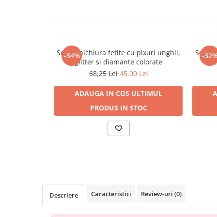
Interactive, educative si muzicale
Figurine
Ateliere si unelte
Set manichiura fetite cu pixuri unghii,
Set co
Blocuri de constructie
-34%
-32
glitter si diamante colorate
c
Covorase de dans
68,25 Lei
45,00 Lei
Creative
ADAUGA IN COS
ULTIMUL
A
De plus
PRODUS IN STOC
Electrocasnice si bucatarii
Fotolii gonflabile
Jocuri de indemanare
Jocuri sportive
Jucarii educative din lemn
Motociclete
Caracteristici
Review-uri
(0)
Descriere
Muzica si instrumente