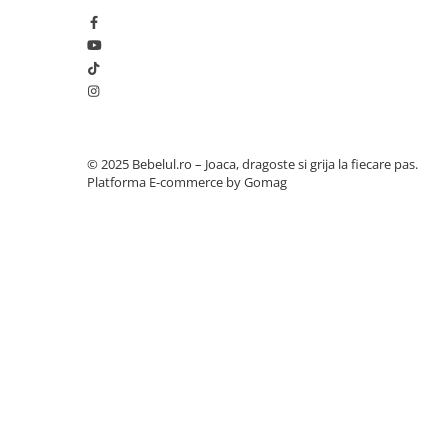
Botosi
Sandale
Cizme
Bebe la masa
Scaune de masa
© 2025 Bebelul.ro – Joaca, dragoste si grija la fiecare pas.
Platforma E-commerce by Gomag
Accesorii pentru hranire
Seturi de hranire
Cani, pahare si accesorii
Biberoane
Suzete si accesorii
Incalzitoare pentru biberoane si
alimente
Bavete
Igiena si ingrijire