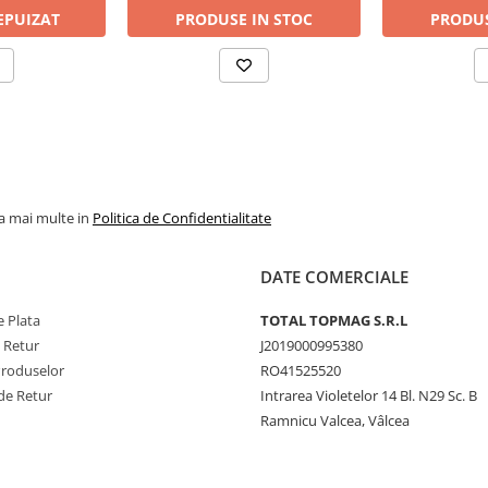
EPUIZAT
PRODUSE IN STOC
PRODUS
la mai multe in
Politica de Confidentialitate
DATE COMERCIALE
 Plata
TOTAL TOPMAG S.R.L
e Retur
J2019000995380
Produselor
RO41525520
de Retur
Intrarea Violetelor 14 Bl. N29 Sc. B
Ramnicu Valcea, Vâlcea