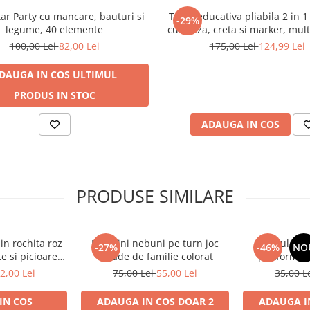
tar Party cu mancare, bauturi si
Tabla educativa pliabila 2 in 1
-29%
legume, 40 elemente
cu valiza, creta si marker, mult
ani+
100,00 Lei
82,00 Lei
175,00 Lei
124,99 Lei
DAUGA IN COS
ULTIMUL
PRODUS IN STOC
ADAUGA IN COS
atea si distractia. Ideal ca
ti cu printese.
PRODUSE SIMILARE
in rochita roz
Pinguini nebuni pe turn joc
Set rulota 
-27%
-46%
NO
e si picioare
arcade de familie colorat
platforma s
cm, 3 ani+
pompieri meta
2,00 Lei
75,00 Lei
55,00 Lei
35,00 L
IN COS
ADAUGA IN COS
DOAR 2
ADAUGA I