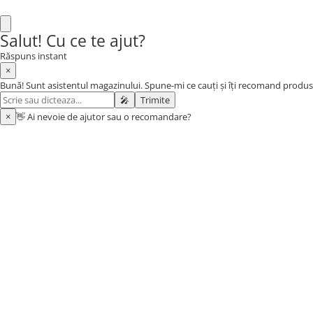
Baia bebelusului
Salut! Cu ce te ajut?
Termometre pentru baie
Prosoape
Răspuns instant
×
Cadite
Bună! Sunt asistentul magazinului. Spune-mi ce cauți și îți recomand produs
Halate de baie
🎤
Trimite
Cutii pentru suzete si depozitare
×
👋 Ai nevoie de ajutor sau o recomandare?
Aspiratoare nazale si filtre
Perii pentru biberoane si tetine
Periute de dinti
Olite si reductoare WC
Scutece si accesorii
Pentru Mamici
Igiena si Ingrijire Postnatala
Ingrijire cosmetica mamici
Perioada Alaptarii