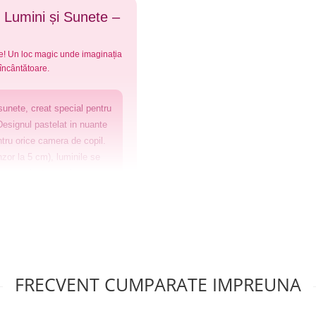
 Lumini și Sunete –
te! Un loc magic unde imaginația
 încântătoare.
sunete, creat special pentru
 Designul pastelat in nuante
ntru orice camera de copil.
zor la 5 cm), luminile se
r-o experienta magica.
 parti
FRECVENT CUMPARATE IMPREUNA