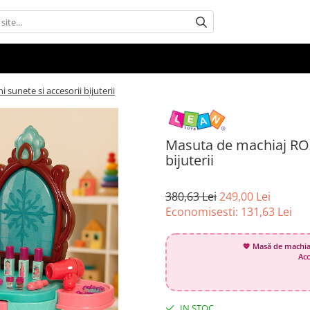
sunete si accesorii bijuterii
Masuta de machiaj ROZ 
bijuterii
380,63 Lei
249,00 Lei
Economisesti:
131,63
Lei
💖
Masă de machiaj
Acce
IN STOC