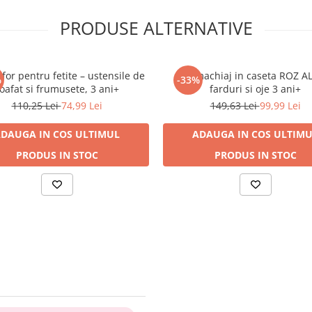
PRODUSE ALTERNATIVE
afor pentru fetite – ustensile de
Set machiaj in caseta ROZ A
%
-33%
oafat si frumusete, 3 ani+
farduri si oje 3 ani+
110,25 Lei
74,99 Lei
149,63 Lei
99,99 Lei
DAUGA IN COS
ULTIMUL
ADAUGA IN COS
ULTIMU
PRODUS IN STOC
PRODUS IN STOC