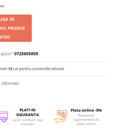
are
UGA IN
MUL PRODUS
 STOC
 ajutor?
0725655059
imiti
12
Lei pentru comenzile viitoare
informatii
PLATI IN
Plata online -5%
SIGURANTA
Reducere
suplimentara la
card, ramburs sau
plata online
transfer