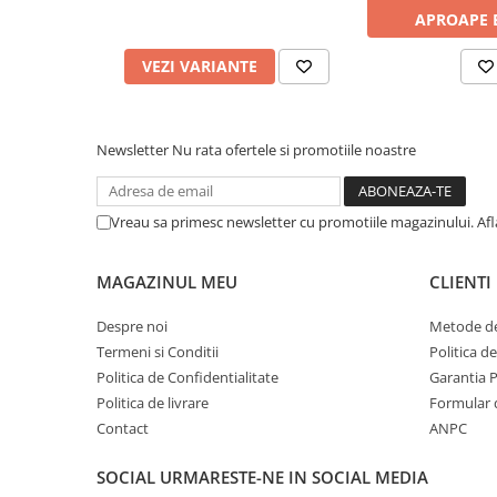
Camioane electrice
APROAPE 
Imbracaminte
VEZI VARIANTE
Seturi copii si bebelusi
Salopete bebe
Newsletter
Nu rata ofertele si promotiile noastre
Costumase
Rochite
Vreau sa primesc newsletter cu promotiile magazinului. Af
Accesorii copii
Body-uri bebe
MAGAZINUL MEU
CLIENTI
Treninguri copii
Baia bebelusului
Despre noi
Metode de
Termeni si Conditii
Politica d
Politica de Confidentialitate
Garantia 
Incaltaminte
Politica de livrare
Formular 
Adidasi
Contact
ANPC
Pantofiori
SOCIAL
URMARESTE-NE IN SOCIAL MEDIA
Tenisi