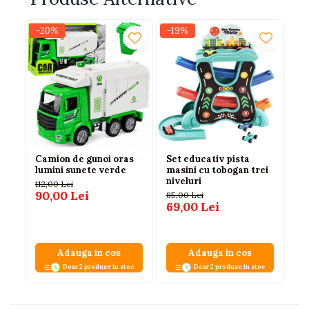
-20%
-19%
-
Camion de gunoi oras
Set educativ pista
Ca
lumini sunete verde
masini cu tobogan trei
Fr
niveluri
Po
112,00 Lei
co
90,00 Lei
85,00 Lei
10
69,00 Lei
69
Adauga in cos
Adauga in cos
Doar 2 produse in stoc
Doar 2 produse in stoc