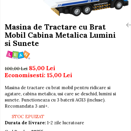
Igiena si Ingrijire Postnatala
Jucarii de baie
Ingrijire cosmetica mamici
Seturi de frumusete
Perioada Alaptarii
Perioada Sarcinii
Masina de Tractare cu Brat
Caluti balansoar
Pompe de san
Mobil Cabina Metalica Lumini
Interactive, educative si
Sisteme De Purtare
muzicale
si Sunete
Figurine
Ateliere si unelte
85,00 Lei
Blocuri de constructie
100,00 Lei
Economisesti:
15,00
Lei
Covorase de dans
Creative
Masina de tractare cu brat mobil pentru ridicare si
agatare, cabina metalica, usi care se deschid, lumini si
De plus
sunete. Functioneaza cu 3 baterii AG13 (incluse).
Electrocasnice si bucatarii
Recomandata 3 ani+.
Fotolii gonflabile
STOC EPUIZAT
Jocuri de indemanare
Durata de livrare:
1-2 zile lucratoare
Jocuri sportive