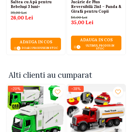
Saltea cu Apă pentru
Jucărie de Plus
Bebeluși 3 luni+
Reversibilă 2în1 – Panda &
Certificari: CE, EN71
Girafă pentru Copii
39,00 Lei
Atentionare: Nerecomandat copiilor sub 3 ani
26,00 Lei
50,00 Lei
35,00 Lei
ADAUGA IN COS
ADAUGA IN COS
ULTIMUL PRODUS IN
DOAR 2 PRODUSE IN STOC
STOC
Alti clienti au cumparat
-20%
-38%