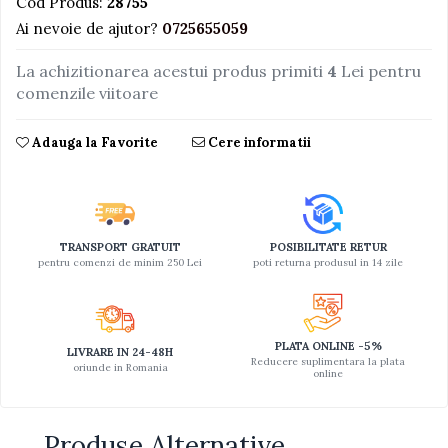
Cod Produs:
28755
Ai nevoie de ajutor?
0725655059
Jucarii educative din lemn
Motociclete
La achizitionarea acestui produs primiti
4
Lei pentru
Muzica si instrumente
comenzile viitoare
Pistoale
Adauga la Favorite
Cere informatii
Plastilina
Proiectoare
Saltelute si centre de activitati
Set Avioane si submarine
TRANSPORT GRATUIT
POSIBILITATE RETUR
pentru comenzi de minim 250 Lei
poti returna produsul in 14 zile
Seturi de doctor
Seturi de rufe
Trenulete
PLATA ONLINE -5%
LIVRARE IN 24-48H
Reducere suplimentara la plata
oriunde in Romania
Trenuri cu sine
online
Vehicule de constructii
Produse Alternative