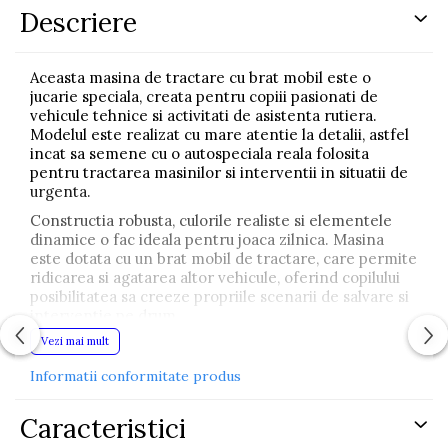
Descriere
Aceasta masina de tractare cu brat mobil este o
jucarie speciala, creata pentru copiii pasionati de
vehicule tehnice si activitati de asistenta rutiera.
Modelul este realizat cu mare atentie la detalii, astfel
incat sa semene cu o autospeciala reala folosita
pentru tractarea masinilor si interventii in situatii de
urgenta.
Constructia robusta, culorile realiste si elementele
dinamice o fac ideala pentru joaca zilnica. Masina
este dotata cu un brat mobil de tractare, care permite
ridicarea si agatarea altor vehicule, oferind copilului
posibilitatea sa creeze propriile scenarii de salvare si
interventie pe drum.
Vezi mai mult
Cabina metalica adauga rezistenta si un aspect
autentic, iar usile care se deschid fac joaca si mai
Informatii conformitate produs
interesanta, pentru ca cel mic poate intra in rolul de
sofer. Efectele de lumini si sunete completeaza
experienta, cresc realismul si stimuleaza imaginatia,
Caracteristici
mentinand copilul captivat mai mult timp.