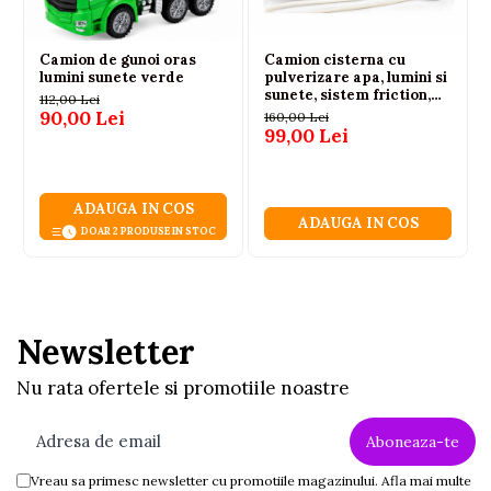
Camion de gunoi oras
Camion cisterna cu
lumini sunete verde
pulverizare apa, lumini si
sunete, sistem friction,
112,00 Lei
alb-rosu, 36 cm, 3 ani+
90,00 Lei
160,00 Lei
99,00 Lei
ADAUGA IN COS
ADAUGA IN COS
DOAR 2 PRODUSE IN STOC
Newsletter
Nu rata ofertele si promotiile noastre
Vreau sa primesc newsletter cu promotiile magazinului. Afla mai multe